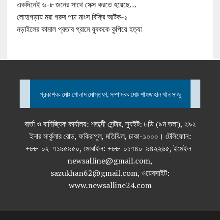
একদিনেই ৬-৮ জনের সাথে সেক্স করতে হয়েছে…
লোহাগড়ায় মরা গরুর পচা মাংস বিক্রি আটক-১
নড়াইলের কামাল প্রতাব গ্রামে যুবককে কুপিয়ে হত্যা
প্রকাশক: মোঃ গোলাম মোস্তফা, সম্পাদক: মোঃ শাহজাহান খান সাজু
বার্তা ও বানিজ্যিক কার্যালয়: শতাব্দী সেন্টার, স্যুইট: ৮ডি (৯ম তলা), ২৯২
ইনার সার্কুলার রোড, ফকিরাপুল, মতিঝিল, ঢাকা-১০০০। টেলিফোন:
+৮৮-০২-৭১৯৫৯৫০, মোবাইল: +৮৮-০১৭৪০-৯৪২২৬৫, ইমেইল-
newsalline@gmail.com,
sazukhan62@gmail.com, ওয়েবসাইট:
www.newsalline24.com