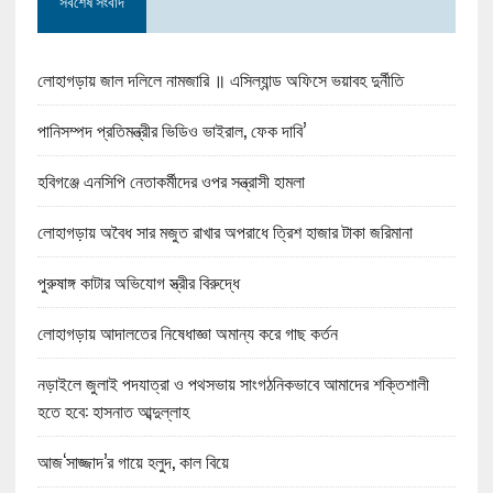
সর্বশেষ সংবাদ
লোহাগড়ায় জাল দলিলে নামজারি ॥ এসিল্যান্ড অফিসে ভয়াবহ দুর্নীতি
পানিসম্পদ প্রতিমন্ত্রীর ভিডিও ভাইরাল, ফেক দাবি’
হবিগঞ্জে এনসিপি নেতাকর্মীদের ওপর সন্ত্রাসী হামলা
লোহাগড়ায় অবৈধ সার মজুত রাখার অপরাধে ত্রিশ হাজার টাকা জরিমানা
পুরুষাঙ্গ কাটার অভিযোগ স্ত্রীর বিরুদ্ধে
লোহাগড়ায় আদালতের নিষেধাজ্ঞা অমান্য করে গাছ কর্তন
নড়াইলে জুলাই পদযাত্রা ও পথসভায় সাংগঠনিকভাবে আমাদের শক্তিশালী
হতে হবে: হাসনাত আব্দুল্লাহ
আজ‘সাজ্জাদ’র গায়ে হলুদ, কাল বিয়ে