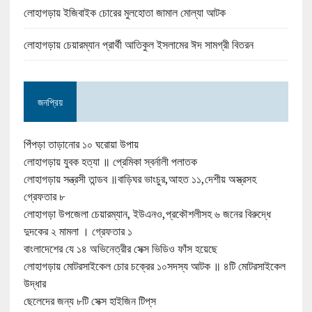
লোহাগড়ায় ইজিবাইক চোরের মুলহোতা জামাল মোল্যা আটক
লোহাগড়ায় চেয়ারম্যান প্রার্থী আতিকুল ইসলামের ঈদ সামগ্রী বিতরন
জনপ্রিয়
পিঁপড়া তাড়ানোর ১০ ঘরোয়া উপায়
লোহাগড়ায় যুবক হত্যা ॥ প্রেমিকা স্বর্নালী পলাতক
লোহাগড়ায় সন্ত্রসী তান্ডব ॥বাড়িঘর ভাংচুর,আহত ১১,দেশীয় অস্ত্রসহ
গ্রেফতার ৮
লোহাগড়া উপজেলা চেয়ারম্যান, ইউএনও,প্রকৌশলীসহ ৬ জনের বিরুদ্ধে
দুদকের ২ মামলা । গ্রেফতার ১
বাংলাদেশের যে ১৪ অভিনেত্রীর সেক্স ভিডিও ফাঁস হয়েছে
লোহাগড়ায় মোটরসাইকেল চোর চক্রের ১০সদস্য আটক ॥ ৪টি মোটরসাইকেল
উদ্ধার
ছেলেদের জন্য ৮টি সেক্স হাইজিন টিপ্‌স