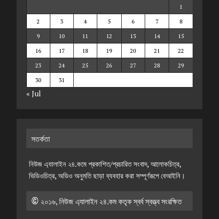
1
2
3
4
5
6
7
8
9
10
11
12
13
14
15
16
17
18
19
20
21
22
23
24
25
26
27
28
29
30
31
« Jul
সতর্কতা
নিউজ এ্যালাইন ২৪.কমে প্রকাশিত/প্রচারিত সংবাদ, আলোকচিত্র,
ভিডিওচিত্র, অডিও অনুমতি ছাড়া ব্যবহার করা সম্পূর্ণরূপে বেআইনি।
© ২০১৬, নিউজ এ্যালাইন ২৪.কম কতৃক স্বর্ব স্বত্ত্ব সংরক্ষিত