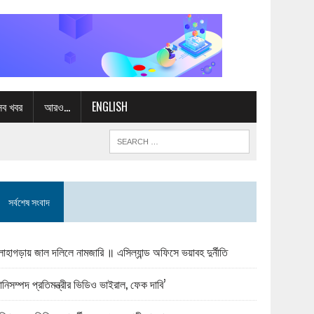
সব খবর
আরও…
ENGLISH
সর্বশেষ সংবাদ
োহাগড়ায় জাল দলিলে নামজারি ॥ এসিল্যান্ড অফিসে ভয়াবহ দুর্নীতি
ানিসম্পদ প্রতিমন্ত্রীর ভিডিও ভাইরাল, ফেক দাবি’