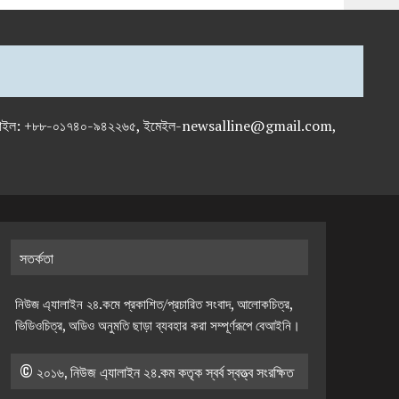
-৭১৯৫৯৫০, মোবাইল: +৮৮-০১৭৪০-৯৪২২৬৫, ইমেইল-newsalline@gmail.com,
সতর্কতা
নিউজ এ্যালাইন ২৪.কমে প্রকাশিত/প্রচারিত সংবাদ, আলোকচিত্র,
ভিডিওচিত্র, অডিও অনুমতি ছাড়া ব্যবহার করা সম্পূর্ণরূপে বেআইনি।
© ২০১৬, নিউজ এ্যালাইন ২৪.কম কতৃক স্বর্ব স্বত্ত্ব সংরক্ষিত