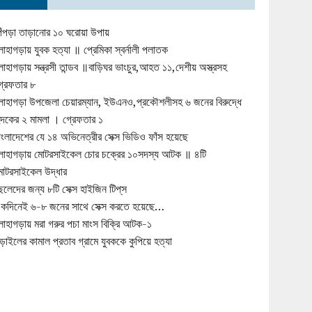
িঁপড়া তাড়ানোর ১০ ঘরোয়া উপায়
োহাগড়ায় যুবক হত্যা ॥ প্রেমিকা স্বর্নালী পলাতক
োহাগড়ায় সন্ত্রসী তান্ডব ॥বাড়িঘর ভাংচুর,আহত ১১,দেশীয় অস্ত্রসহ
্রেফতার ৮
োহাগড়া উপজেলা চেয়ারম্যান, ইউএনও,প্রকৌশলীসহ ৬ জনের বিরুদ্ধে
ুদকের ২ মামলা । গ্রেফতার ১
াংলাদেশের যে ১৪ অভিনেত্রীর সেক্স ভিডিও ফাঁস হয়েছে
োহাগড়ায় মোটরসাইকেল চোর চক্রের ১০সদস্য আটক ॥ ৪টি
োটরসাইকেল উদ্ধার
েলেদের জন্য ৮টি সেক্স হাইজিন টিপ্‌স
কদিনেই ৬-৮ জনের সাথে সেক্স করতে হয়েছে…
োহাগড়ায় মরা গরুর পচা মাংস বিক্রি আটক-১
ড়াইলের কামাল প্রতাব গ্রামে যুবককে কুপিয়ে হত্যা