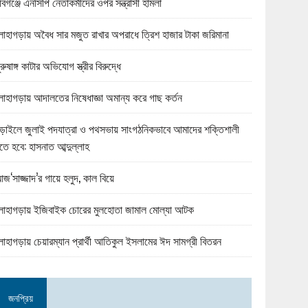
বিগঞ্জে এনসিপি নেতাকর্মীদের ওপর সন্ত্রাসী হামলা
োহাগড়ায় অবৈধ সার মজুত রাখার অপরাধে ত্রিশ হাজার টাকা জরিমানা
ুরুষাঙ্গ কাটার অভিযোগ স্ত্রীর বিরুদ্ধে
োহাগড়ায় আদালতের নিষেধাজ্ঞা অমান্য করে গাছ কর্তন
ড়াইলে জুলাই পদযাত্রা ও পথসভায় সাংগঠনিকভাবে আমাদের শক্তিশালী
তে হবে: হাসনাত আব্দুল্লাহ
জ‘সাজ্জাদ’র গায়ে হলুদ, কাল বিয়ে
োহাগড়ায় ইজিবাইক চোরের মুলহোতা জামাল মোল্যা আটক
োহাগড়ায় চেয়ারম্যান প্রার্থী আতিকুল ইসলামের ঈদ সামগ্রী বিতরন
জনপ্রিয়