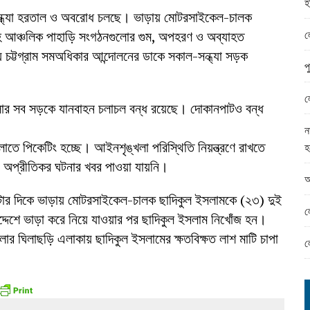
হ
ামের ঈদ সামগ্রী বিতরন
্ধ্যা হরতাল ও অবরোধ চলছে। ভাড়ায় মোটরসাইকেল-চালক
ন্ড অফিসে ভয়াবহ দুর্নীতি
ল
আঞ্চলিক পাহাড়ি সংগঠনগুলোর গুম, অপহরণ ও অব্যাহত
বত্য চট্টগ্রাম সমঅধিকার আন্দোলনের ডাকে সকাল-সন্ধ্যা সড়ক
প
ল
লার সব সড়কে যানবাহন চলাচল বন্ধ রয়েছে। দোকানপাটও বন্ধ
ন
তে পিকেটিং হচ্ছে। আইনশৃঙ্খলা পরিস্থিতি নিয়ন্ত্রণে রাখতে
হ
 অপ্রীতিকর ঘটনার খবর পাওয়া যায়নি।
আ
৭টার দিকে ভাড়ায় মোটরসাইকেল-চালক ছাদিকুল ইসলামকে (২৩) দুই
ল
উদ্দেশে ভাড়া করে নিয়ে যাওয়ার পর ছাদিকুল ইসলাম নিখোঁজ হন।
ার ঘিলাছড়ি এলাকায় ছাদিকুল ইসলামের ক্ষতবিক্ষত লাশ মাটি চাপা
ল