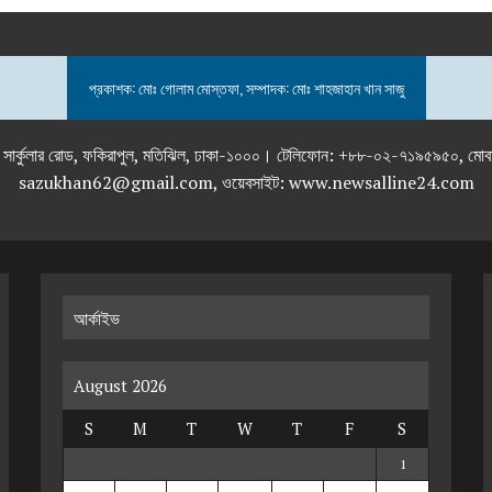
প্রকাশক: মোঃ গোলাম মোস্তফা, সম্পাদক: মোঃ শাহজাহান খান সাজু
তলা), ২৯২ ইনার সার্কুলার রোড, ফকিরাপুল, মতিঝিল, ঢাকা-১০০০। টেলিফোন: +৮৮-০২
sazukhan62@gmail.com, ওয়েবসাইট: www.newsalline24.com
আর্কাইভ
August 2026
S
M
T
W
T
F
S
1