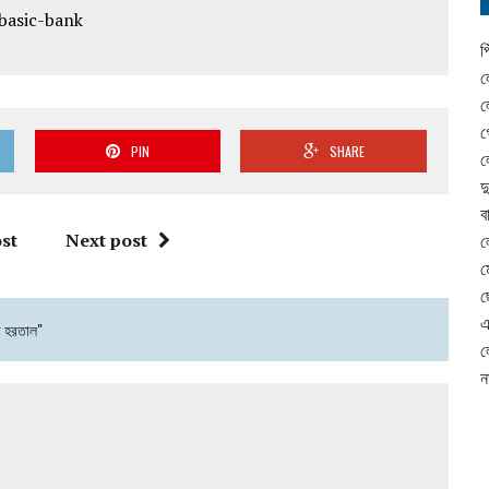
প
ল
ল
গ
PIN
SHARE
ল
দ
ব
st
Next post
ল
ম
ছ
এ
া হরতাল"
ল
ন