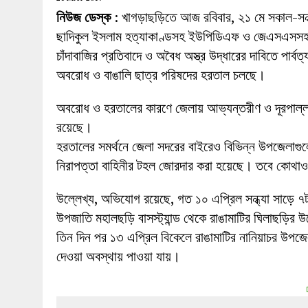
27 MAY 2026
|
লোহাগড়ায় চেয়ারম্যান প্রার্থী আতিকুল ইসল
নিউজ ডেস্ক
: খাগড়াছড়িতে আজ রবিবার, ২১ মে সকাল-সন
1 AUGUST 2026
|
লোহাগড়ায় জাল দলিলে নামজারি ॥ এসিল্যা
ছাদিকুল ইসলাম হত্যাকাণ্ডসহ ইউপিডিএফ ও জেএসএসসহ 
চাঁদাবাজির প্রতিবাদে ও অবৈধ অস্ত্র উদ্ধারের দাবিতে পার্
অবরোধ ও বাঙালি ছাত্র পরিষদের হরতাল চলছে।
অবরোধ ও হরতালের কারণে জেলায় আভ্যন্তরীণ ও দূরপাল্
রয়েছে।
হরতালের সমর্থনে জেলা সদরের বাইরেও বিভিন্ন উপজেলাগুলো
নিরাপত্তা বাহিনীর টহল জোরদার করা হয়েছে। তবে কোথাও
উল্লেখ্য, অভিযোগ রয়েছে, গত ১০ এপ্রিল সন্ধ্যা সাড়ে 
উপজাতি মহালছড়ি বাসস্ট্যান্ড থেকে রাঙামাটির ঘিলাছড়ির 
তিন দিন পর ১৩ এপ্রিল বিকেলে রাঙামাটির নানিয়াচর উপজেল
দেওয়া অবস্থায় পাওয়া যায়।