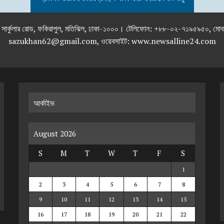
তলা), ২৯২ ইনার সার্কুলার রোড, ফকিরাপুল, মতিঝিল, ঢাকা-১০০০। টেলিফোন: +৮৮-০২
sazukhan62@gmail.com, ওয়েবসাইট: www.newsalline24.com
আর্কাইভ
August 2026
S
M
T
W
T
F
S
1
2
3
4
5
6
7
8
9
10
11
12
13
14
15
16
17
18
19
20
21
22