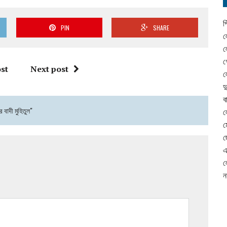
প
PIN
SHARE
ল
ল
গ
st
Next post
ল
দ
ব
র বাদী মুহিতুল"
ল
ম
ছ
এ
ল
ন