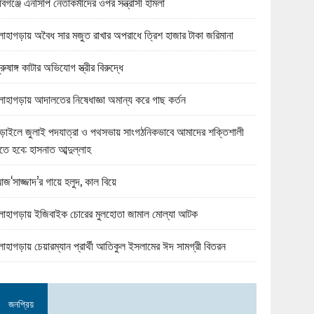
বিগঞ্জে এনসিপি নেতাকর্মীদের ওপর সন্ত্রাসী হামলা
োহাগড়ায় অবৈধ সার মজুত রাখার অপরাধে ত্রিশ হাজার টাকা জরিমানা
ুরুষাঙ্গ কাটার অভিযোগ স্ত্রীর বিরুদ্ধে
োহাগড়ায় আদালতের নিষেধাজ্ঞা অমান্য করে গাছ কর্তন
ড়াইলে জুলাই পদযাত্রা ও পথসভায় সাংগঠনিকভাবে আমাদের শক্তিশালী
তে হবে: হাসনাত আব্দুল্লাহ
জ‘সাজ্জাদ’র গায়ে হলুদ, কাল বিয়ে
োহাগড়ায় ইজিবাইক চোরের মুলহোতা জামাল মোল্যা আটক
োহাগড়ায় চেয়ারম্যান প্রার্থী আতিকুল ইসলামের ঈদ সামগ্রী বিতরন
জনপ্রিয়