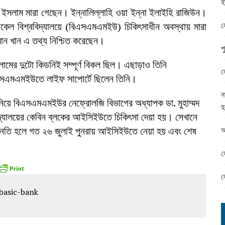
হ
ামের ঈদ সামগ্রী বিতরন
ুল ইসলাম মারা গেছেন। ইন্নালিল্লাহি ওয়া ইন্না ইলাইহি রাজিউন।
ন্ড অফিসে ভয়াবহ দুর্নীতি
ল
মেডিকেল বিশ্ববিদ্যালয়ে (বিএসএমএমইউ) চিকিৎসাধীন অবস্থায় মারা
ন খান এ তথ্য নিশ্চিত করেছেন।
প
লামের দুটো কিডনিই সম্পূর্ণ বিকল ছিল। এছাড়াও তিনি
ল
সএমএমইউতে লাইফ সাপোর্টে ছিলেন তিনি।
ন
 নিয়ে বিএসএমএমইউর নেফ্রোলজি বিভাগের অধ্যাপক ডা. মুহাম্মদ
হ
িদ্যালয়ের কেবিন ব্লকের আইসিইউতে চিকিৎসা দেয়া হয়। সেখানে
আ
বনতি হলে গত ২৬ জুলাই পুনরায় আইসিইউতে নেয়া হয় এবং শেষ
ল
ল