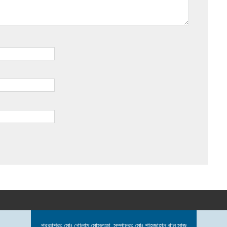
প্রকাশক: মোঃ গোলাম মোস্তফা, সম্পাদক: মোঃ শাহজাহান খান সাজু