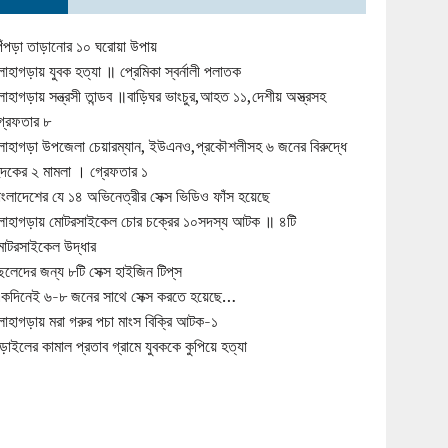
িঁপড়া তাড়ানোর ১০ ঘরোয়া উপায়
োহাগড়ায় যুবক হত্যা ॥ প্রেমিকা স্বর্নালী পলাতক
োহাগড়ায় সন্ত্রসী তান্ডব ॥বাড়িঘর ভাংচুর,আহত ১১,দেশীয় অস্ত্রসহ
্রেফতার ৮
োহাগড়া উপজেলা চেয়ারম্যান, ইউএনও,প্রকৌশলীসহ ৬ জনের বিরুদ্ধে
ুদকের ২ মামলা । গ্রেফতার ১
াংলাদেশের যে ১৪ অভিনেত্রীর সেক্স ভিডিও ফাঁস হয়েছে
োহাগড়ায় মোটরসাইকেল চোর চক্রের ১০সদস্য আটক ॥ ৪টি
োটরসাইকেল উদ্ধার
েলেদের জন্য ৮টি সেক্স হাইজিন টিপ্‌স
কদিনেই ৬-৮ জনের সাথে সেক্স করতে হয়েছে…
োহাগড়ায় মরা গরুর পচা মাংস বিক্রি আটক-১
ড়াইলের কামাল প্রতাব গ্রামে যুবককে কুপিয়ে হত্যা