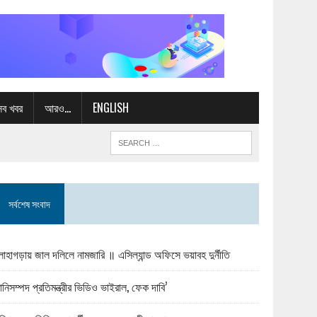
সব খবর
আরও…
ENGLISH
সর্বশেষ সংবাদ
োহাগড়ায় জাল দলিলে নামজারি ॥ এসিল্যান্ড অফিসে ভয়াবহ দুর্নীতি
ানিসম্পদ প্রতিমন্ত্রীর ভিডিও ভাইরাল, ফেক দাবি’