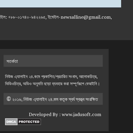
-৭১৯৫৯৫০, মোবাইল: +৮৮-০১৭৪০-৯৪২২৬৫, ইমেইল-newsalline@gmail.com,
সতর্কতা
নিউজ এ্যালাইন ২৪.কমে প্রকাশিত/প্রচারিত সংবাদ, আলোকচিত্র,
ভিডিওচিত্র, অডিও অনুমতি ছাড়া ব্যবহার করা সম্পূর্ণরূপে বেআইনি।
© ২০১৬, নিউজ এ্যালাইন ২৪.কম কতৃক স্বর্ব স্বত্ত্ব সংরক্ষিত
Developed By :
www.jadusoft.com