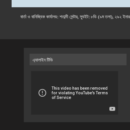
বার্তা ও বানিজ্যিক কার্যালয়: শতাব্দী সেন্টার, স্যুইট: ৮ডি (৯ম 
এ্যালাইন টিভি