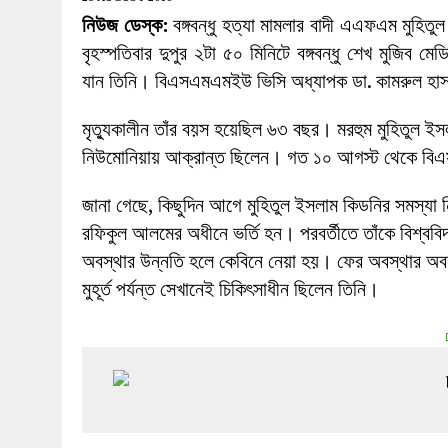
27 MAY 2026
|
লোহাগড়ায় চেয়ারম্যান প্রার্থী আতিকুল ইসল
নিউজ ডেস্ক:
বঙ্গবন্ধু হত্যা মামলার বাদী এএফএম মুহিত
1 AUGUST 2026
|
লোহাগড়ায় জাল দলিলে নামজারি ॥ এসিল্যা
বৃহস্পতিবার দুপুর ২টা ৫০ মিনিটে বঙ্গবন্ধু শেখ মুজিব 
যান তিনি। বিএসএমএমইউ ভিসি অধ্যাপক ডা. কামরুল হাসা
মৃত্যুকালীন তাঁর বয়স হয়েছিল ৬৩ বছর। মরহুম মুহিতুল ইস
নিউমোনিয়ায় আক্রান্ত ছিলেন। গত ১০ আগস্ট থেকে বিএ
জানা গেছে, কিছুদিন আগে মুহিতুল ইসলাম কিডনির সমস্যা
রফিকুল আলমের অধীনে ভর্তি হন। পরবর্তীতে তাঁকে বিশ্বব
অবস্থার উন্নতি হলে কেবিনে নেয়া হয়। ফের অবস্থার অ
মুহূর্ত পর্যন্ত সেখানেই চিকিৎসাধীন ছিলেন তিনি।