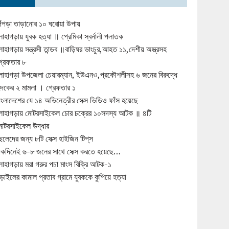
িঁপড়া তাড়ানোর ১০ ঘরোয়া উপায়
োহাগড়ায় যুবক হত্যা ॥ প্রেমিকা স্বর্নালী পলাতক
োহাগড়ায় সন্ত্রসী তান্ডব ॥বাড়িঘর ভাংচুর,আহত ১১,দেশীয় অস্ত্রসহ
্রেফতার ৮
োহাগড়া উপজেলা চেয়ারম্যান, ইউএনও,প্রকৌশলীসহ ৬ জনের বিরুদ্ধে
ুদকের ২ মামলা । গ্রেফতার ১
াংলাদেশের যে ১৪ অভিনেত্রীর সেক্স ভিডিও ফাঁস হয়েছে
োহাগড়ায় মোটরসাইকেল চোর চক্রের ১০সদস্য আটক ॥ ৪টি
োটরসাইকেল উদ্ধার
েলেদের জন্য ৮টি সেক্স হাইজিন টিপ্‌স
কদিনেই ৬-৮ জনের সাথে সেক্স করতে হয়েছে…
োহাগড়ায় মরা গরুর পচা মাংস বিক্রি আটক-১
ড়াইলের কামাল প্রতাব গ্রামে যুবককে কুপিয়ে হত্যা