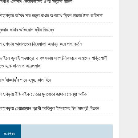
বিগঞ্জে এনসিপি নেতাকর্মীদের ওপর সন্ত্রাসী হামলা
োহাগড়ায় অবৈধ সার মজুত রাখার অপরাধে ত্রিশ হাজার টাকা জরিমানা
ুরুষাঙ্গ কাটার অভিযোগ স্ত্রীর বিরুদ্ধে
োহাগড়ায় আদালতের নিষেধাজ্ঞা অমান্য করে গাছ কর্তন
ড়াইলে জুলাই পদযাত্রা ও পথসভায় সাংগঠনিকভাবে আমাদের শক্তিশালী
তে হবে: হাসনাত আব্দুল্লাহ
জ‘সাজ্জাদ’র গায়ে হলুদ, কাল বিয়ে
োহাগড়ায় ইজিবাইক চোরের মুলহোতা জামাল মোল্যা আটক
োহাগড়ায় চেয়ারম্যান প্রার্থী আতিকুল ইসলামের ঈদ সামগ্রী বিতরন
জনপ্রিয়