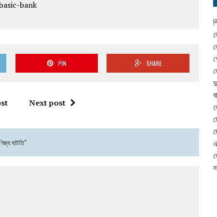
প
ল
ল
গ
PIN
SHARE
ল
দ
ব
st
Next post
ল
ম
ছ
িজ্য ঘাটতি"
এ
ল
ন