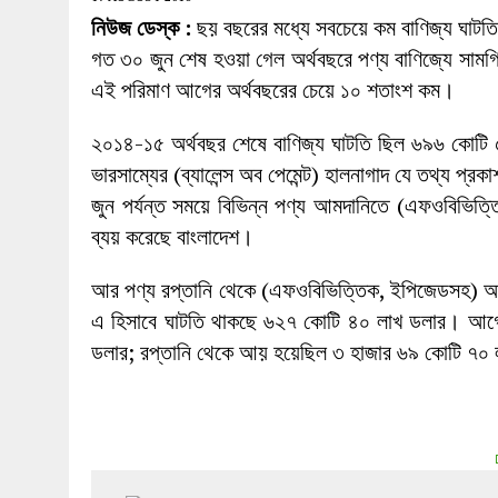
27 MAY 2026
|
লোহাগড়ায় চেয়ারম্যান প্রার্থী আতিকুল ইসল
নিউজ ডেস্ক :
ছয় বছরের মধ্যে সবচেয়ে কম বাণিজ্য ঘাটত
1 AUGUST 2026
|
লোহাগড়ায় জাল দলিলে নামজারি ॥ এসিল্যা
গত ৩০ জুন শেষ হওয়া গেল অর্থবছরে পণ্য বাণিজ্যে সামগ
এই পরিমাণ আগের অর্থবছরের চেয়ে ১০ শতাংশ কম।
২০১৪-১৫ অর্থবছর শেষে বাণিজ্য ঘাটতি ছিল ৬৯৬ কোটি ৫
ভারসাম্যের (ব্যালেন্স অব পেমেন্ট) হালনাগাদ যে তথ্য প
জুন পর্যন্ত সময়ে বিভিন্ন পণ্য আমদানিতে (এফওবিভিত
ব্যয় করেছে বাংলাদেশ।
আর পণ্য রপ্তানি থেকে (এফওবিভিত্তিক, ইপিজেডসহ) 
এ হিসাবে ঘাটতি থাকছে ৬২৭ কোটি ৪০ লাখ ডলার। আগে
ডলার; রপ্তানি থেকে আয় হয়েছিল ৩ হাজার ৬৯ কোটি ৭০