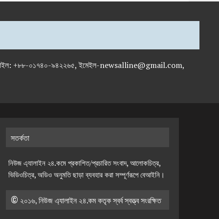
-৭১৯৫৯৫০, মোবাইল: +৮৮-০১৭৪০-৯৪২২৬৫, ইমেইল-newsalline@gmail.com,
সতর্কতা
নিউজ এ্যালাইন ২৪.কমে প্রকাশিত/প্রচারিত সংবাদ, আলোকচিত্র,
ভিডিওচিত্র, অডিও অনুমতি ছাড়া ব্যবহার করা সম্পূর্ণরূপে বেআইনি।
© ২০১৬, নিউজ এ্যালাইন ২৪.কম কতৃক স্বর্ব স্বত্ত্ব সংরক্ষিত