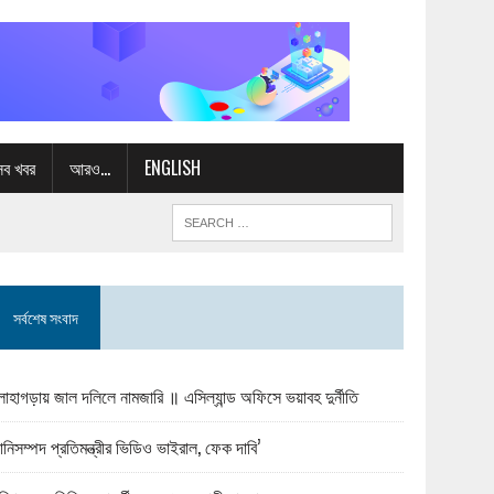
সব খবর
আরও…
ENGLISH
সর্বশেষ সংবাদ
োহাগড়ায় জাল দলিলে নামজারি ॥ এসিল্যান্ড অফিসে ভয়াবহ দুর্নীতি
ানিসম্পদ প্রতিমন্ত্রীর ভিডিও ভাইরাল, ফেক দাবি’