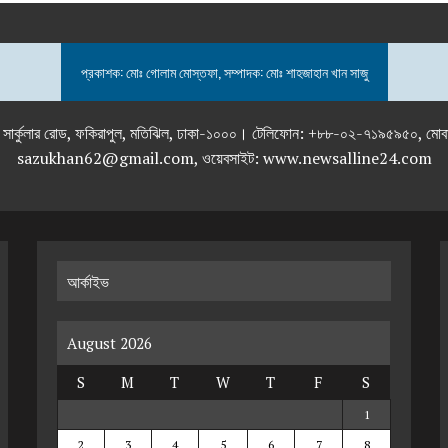
প্রকাশক: মোঃ গোলাম মোস্তফা, সম্পাদক: মোঃ শাহজাহান খান সাজু
তলা), ২৯২ ইনার সার্কুলার রোড, ফকিরাপুল, মতিঝিল, ঢাকা-১০০০। টেলিফোন: +৮৮-০২
sazukhan62@gmail.com, ওয়েবসাইট: www.newsalline24.com
আর্কাইভ
August 2026
S
M
T
W
T
F
S
1
2
3
4
5
6
7
8