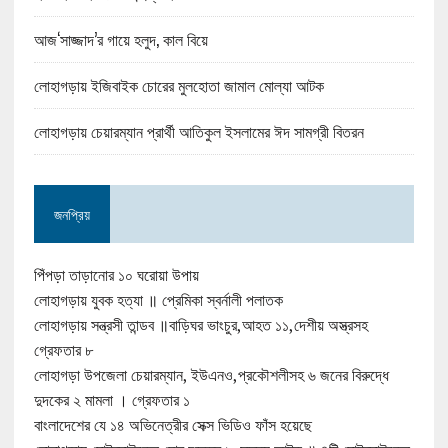
আজ‘সাজ্জাদ’র গায়ে হলুদ, কাল বিয়ে
লোহাগড়ায় ইজিবাইক চোরের মুলহোতা জামাল মোল্যা আটক
লোহাগড়ায় চেয়ারম্যান প্রার্থী আতিকুল ইসলামের ঈদ সামগ্রী বিতরন
জনপ্রিয়
পিঁপড়া তাড়ানোর ১০ ঘরোয়া উপায়
লোহাগড়ায় যুবক হত্যা ॥ প্রেমিকা স্বর্নালী পলাতক
লোহাগড়ায় সন্ত্রসী তান্ডব ॥বাড়িঘর ভাংচুর,আহত ১১,দেশীয় অস্ত্রসহ
গ্রেফতার ৮
লোহাগড়া উপজেলা চেয়ারম্যান, ইউএনও,প্রকৌশলীসহ ৬ জনের বিরুদ্ধে
দুদকের ২ মামলা । গ্রেফতার ১
বাংলাদেশের যে ১৪ অভিনেত্রীর সেক্স ভিডিও ফাঁস হয়েছে