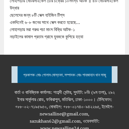
লোহাগড়ায় মোটরসাইকেল চোর চক্রের ১০সদস্য আটক ॥ ৪টি মোটরসাইকেল
উদ্ধার
ছেলেদের জন্য ৮টি সেক্স হাইজিন টিপ্‌স
একদিনেই ৬-৮ জনের সাথে সেক্স করতে হয়েছে…
লোহাগড়ায় মরা গরুর পচা মাংস বিক্রি আটক-১
নড়াইলের কামাল প্রতাব গ্রামে যুবককে কুপিয়ে হত্যা
প্রকাশক: মোঃ গোলাম মোস্তফা, সম্পাদক: মোঃ শাহজাহান খান সাজু
বার্তা ও বানিজ্যিক কার্যালয়: শতাব্দী সেন্টার, স্যুইট: ৮ডি (৯ম তলা), ২৯২
ইনার সার্কুলার রোড, ফকিরাপুল, মতিঝিল, ঢাকা-১০০০। টেলিফোন:
+৮৮-০২-৭১৯৫৯৫০, মোবাইল: +৮৮-০১৭৪০-৯৪২২৬৫, ইমেইল-
newsalline@gmail.com,
sazukhan62@gmail.com, ওয়েবসাইট:
www.newsalline24.com