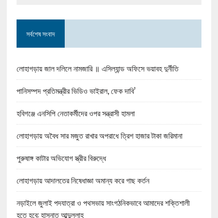
সর্বশেষ সংবাদ
লোহাগড়ায় জাল দলিলে নামজারি ॥ এসিল্যান্ড অফিসে ভয়াবহ দুর্নীতি
পানিসম্পদ প্রতিমন্ত্রীর ভিডিও ভাইরাল, ফেক দাবি’
হবিগঞ্জে এনসিপি নেতাকর্মীদের ওপর সন্ত্রাসী হামলা
লোহাগড়ায় অবৈধ সার মজুত রাখার অপরাধে ত্রিশ হাজার টাকা জরিমানা
পুরুষাঙ্গ কাটার অভিযোগ স্ত্রীর বিরুদ্ধে
লোহাগড়ায় আদালতের নিষেধাজ্ঞা অমান্য করে গাছ কর্তন
নড়াইলে জুলাই পদযাত্রা ও পথসভায় সাংগঠনিকভাবে আমাদের শক্তিশালী
হতে হবে: হাসনাত আব্দুল্লাহ