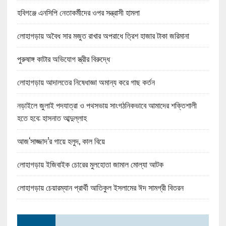
হবিগঞ্জে এনসিপি নেতাকর্মীদের ওপর সন্ত্রাসী হামলা
লোহাগড়ায় অবৈধ সার মজুত রাখার অপরাধে ত্রিশ হাজার টাকা জরিমানা
পুরুষাঙ্গ কাটার অভিযোগ স্ত্রীর বিরুদ্ধে
লোহাগড়ায় আদালতের নিষেধাজ্ঞা অমান্য করে গাছ কর্তন
নড়াইলে জুলাই পদযাত্রা ও পথসভায় সাংগঠনিকভাবে আমাদের শক্তিশালী
হতে হবে: হাসনাত আব্দুল্লাহ
আজ‘সাজ্জাদ’র গায়ে হলুদ, কাল বিয়ে
লোহাগড়ায় ইজিবাইক চোরের মুলহোতা জামাল মোল্যা আটক
লোহাগড়ায় চেয়ারম্যান প্রার্থী আতিকুল ইসলামের ঈদ সামগ্রী বিতরন