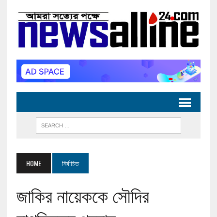
HOME
নির্বাচিত
জাকির নায়েককে সৌদির