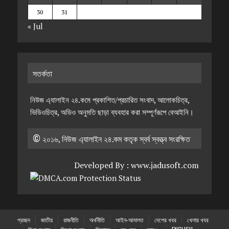
30
31
« Jul
সতর্কতা
নিউজ এ্যালাইন ২৪.কমে প্রকাশিত/প্রচারিত সংবাদ, আলোকচিত্র,
ভিডিওচিত্র, অডিও অনুমতি ছাড়া ব্যবহার করা সম্পূর্ণরূপে বেআইনি।
© ২০১৬, নিউজ এ্যালাইন ২৪.কম কতৃক স্বর্ব স্বত্ত্ব সংরক্ষিত
Developed By :
www.jadusoft.com
প্রচ্ছদ
জাতীয়
রাজনীতি
অর্থনীতি
আইন-আদালত
দেশের খবর
খেলার খবর