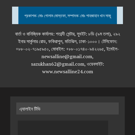
প্রকাশক: মোঃ গোলাম মোস্তফা, সম্পাদক: মোঃ শাহজাহান খান সাজু
বার্তা ও বানিজ্যিক কার্যালয়: শতাব্দী সেন্টার, স্যুইট: ৮ডি (৯ম তলা), ২৯২
ইনার সার্কুলার রোড, ফকিরাপুল, মতিঝিল, ঢাকা-১০০০। টেলিফোন:
+৮৮-০২-৭১৯৫৯৫০, মোবাইল: +৮৮-০১৭৪০-৯৪২২৬৫, ইমেইল-
newsalline@gmail.com,
sazukhan62@gmail.com, ওয়েবসাইট:
www.newsalline24.com
এ্যালাইন টিভি