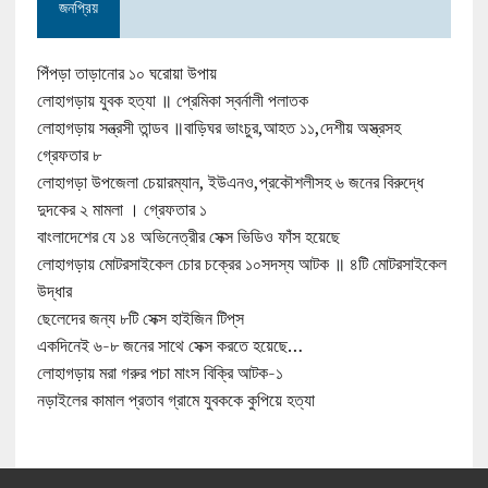
জনপ্রিয়
পিঁপড়া তাড়ানোর ১০ ঘরোয়া উপায়
লোহাগড়ায় যুবক হত্যা ॥ প্রেমিকা স্বর্নালী পলাতক
লোহাগড়ায় সন্ত্রসী তান্ডব ॥বাড়িঘর ভাংচুর,আহত ১১,দেশীয় অস্ত্রসহ
গ্রেফতার ৮
লোহাগড়া উপজেলা চেয়ারম্যান, ইউএনও,প্রকৌশলীসহ ৬ জনের বিরুদ্ধে
দুদকের ২ মামলা । গ্রেফতার ১
বাংলাদেশের যে ১৪ অভিনেত্রীর সেক্স ভিডিও ফাঁস হয়েছে
লোহাগড়ায় মোটরসাইকেল চোর চক্রের ১০সদস্য আটক ॥ ৪টি মোটরসাইকেল
উদ্ধার
ছেলেদের জন্য ৮টি সেক্স হাইজিন টিপ্‌স
একদিনেই ৬-৮ জনের সাথে সেক্স করতে হয়েছে…
লোহাগড়ায় মরা গরুর পচা মাংস বিক্রি আটক-১
নড়াইলের কামাল প্রতাব গ্রামে যুবককে কুপিয়ে হত্যা