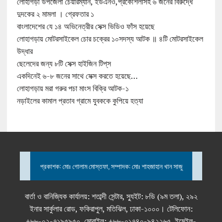
লোহাগড়া উপজেলা চেয়ারম্যান, ইউএনও,প্রকৌশলীসহ ৬ জনের বিরুদ্ধে
দুদকের ২ মামলা । গ্রেফতার ১
বাংলাদেশের যে ১৪ অভিনেত্রীর সেক্স ভিডিও ফাঁস হয়েছে
লোহাগড়ায় মোটরসাইকেল চোর চক্রের ১০সদস্য আটক ॥ ৪টি মোটরসাইকেল
উদ্ধার
ছেলেদের জন্য ৮টি সেক্স হাইজিন টিপ্‌স
একদিনেই ৬-৮ জনের সাথে সেক্স করতে হয়েছে…
লোহাগড়ায় মরা গরুর পচা মাংস বিক্রি আটক-১
নড়াইলের কামাল প্রতাব গ্রামে যুবককে কুপিয়ে হত্যা
প্রকাশক: মোঃ গোলাম মোস্তফা, সম্পাদক: মোঃ শাহজাহান খান সাজু
বার্তা ও বানিজ্যিক কার্যালয়: শতাব্দী সেন্টার, স্যুইট: ৮ডি (৯ম তলা), ২৯২
ইনার সার্কুলার রোড, ফকিরাপুল, মতিঝিল, ঢাকা-১০০০। টেলিফোন:
+৮৮-০২-৭১৯৫৯৫০, মোবাইল: +৮৮-০১৭৪০-৯৪২২৬৫, ইমেইল-