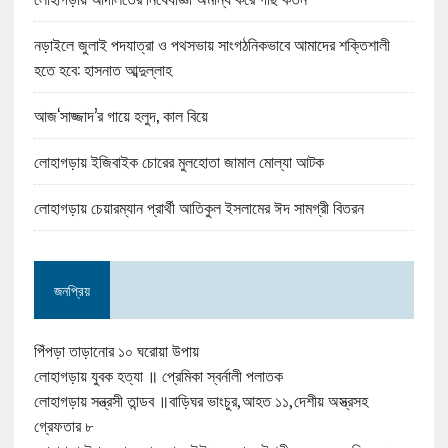
নড়াইলে জুলাই পদযাত্রা ও পথসভায় সাংগঠনিকভাবে আমাদের শক্তিশালী
হতে হবে: হাসনাত আব্দুল্লাহ
আজ‘সাজ্জাদ’র গায়ে হলুদ, কাল বিয়ে
লোহাগড়ায় ইজিবাইক চোরের মুলহোতা জামাল মোল্যা আটক
লোহাগড়ায় চেয়ারম্যান প্রার্থী আতিকুল ইসলামের ঈদ সামগ্রী বিতরন
জনপ্রিয়
পিঁপড়া তাড়ানোর ১০ ঘরোয়া উপায়
লোহাগড়ায় যুবক হত্যা ॥ প্রেমিকা স্বর্নালী পলাতক
লোহাগড়ায় সন্ত্রসী তান্ডব ॥বাড়িঘর ভাংচুর,আহত ১১,দেশীয় অস্ত্রসহ
গ্রেফতার ৮