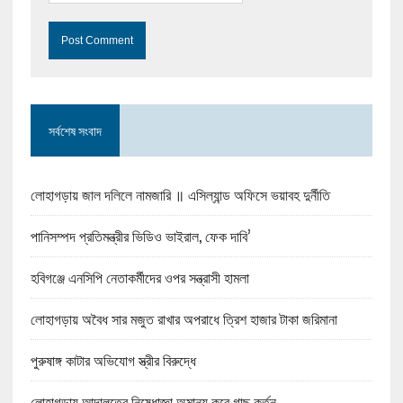
সর্বশেষ সংবাদ
লোহাগড়ায় জাল দলিলে নামজারি ॥ এসিল্যান্ড অফিসে ভয়াবহ দুর্নীতি
পানিসম্পদ প্রতিমন্ত্রীর ভিডিও ভাইরাল, ফেক দাবি’
হবিগঞ্জে এনসিপি নেতাকর্মীদের ওপর সন্ত্রাসী হামলা
লোহাগড়ায় অবৈধ সার মজুত রাখার অপরাধে ত্রিশ হাজার টাকা জরিমানা
পুরুষাঙ্গ কাটার অভিযোগ স্ত্রীর বিরুদ্ধে
লোহাগড়ায় আদালতের নিষেধাজ্ঞা অমান্য করে গাছ কর্তন