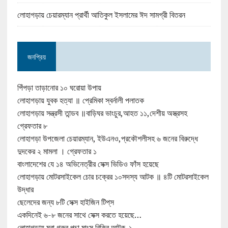
লোহাগড়ায় চেয়ারম্যান প্রার্থী আতিকুল ইসলামের ঈদ সামগ্রী বিতরন
জনপ্রিয়
পিঁপড়া তাড়ানোর ১০ ঘরোয়া উপায়
লোহাগড়ায় যুবক হত্যা ॥ প্রেমিকা স্বর্নালী পলাতক
লোহাগড়ায় সন্ত্রসী তান্ডব ॥বাড়িঘর ভাংচুর,আহত ১১,দেশীয় অস্ত্রসহ
গ্রেফতার ৮
লোহাগড়া উপজেলা চেয়ারম্যান, ইউএনও,প্রকৌশলীসহ ৬ জনের বিরুদ্ধে
দুদকের ২ মামলা । গ্রেফতার ১
বাংলাদেশের যে ১৪ অভিনেত্রীর সেক্স ভিডিও ফাঁস হয়েছে
লোহাগড়ায় মোটরসাইকেল চোর চক্রের ১০সদস্য আটক ॥ ৪টি মোটরসাইকেল
উদ্ধার
ছেলেদের জন্য ৮টি সেক্স হাইজিন টিপ্‌স
একদিনেই ৬-৮ জনের সাথে সেক্স করতে হয়েছে…
লোহাগড়ায় মরা গরুর পচা মাংস বিক্রি আটক-১