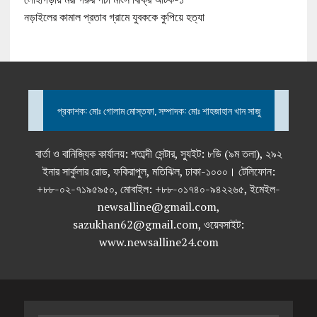
নড়াইলের কামাল প্রতাব গ্রামে যুবককে কুপিয়ে হত্যা
প্রকাশক: মোঃ গোলাম মোস্তফা, সম্পাদক: মোঃ শাহজাহান খান সাজু
বার্তা ও বানিজ্যিক কার্যালয়: শতাব্দী সেন্টার, স্যুইট: ৮ডি (৯ম তলা), ২৯২
ইনার সার্কুলার রোড, ফকিরাপুল, মতিঝিল, ঢাকা-১০০০। টেলিফোন:
+৮৮-০২-৭১৯৫৯৫০, মোবাইল: +৮৮-০১৭৪০-৯৪২২৬৫, ইমেইল-
newsalline@gmail.com,
sazukhan62@gmail.com, ওয়েবসাইট:
www.newsalline24.com