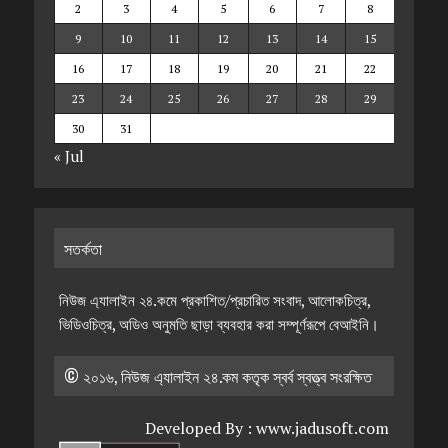
2
3
4
5
6
7
8
9
10
11
12
13
14
15
16
17
18
19
20
21
22
23
24
25
26
27
28
29
30
31
« Jul
সতর্কতা
নিউজ এ্যালাইন ২৪.কমে প্রকাশিত/প্রচারিত সংবাদ, আলোকচিত্র,
ভিডিওচিত্র, অডিও অনুমতি ছাড়া ব্যবহার করা সম্পূর্ণরূপে বেআইনি।
© ২০১৬, নিউজ এ্যালাইন ২৪.কম কতৃক স্বর্ব স্বত্ত্ব সংরক্ষিত
Developed By :
www.jadusoft.com