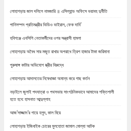
লোহাগড়ায় জাল দলিলে নামজারি ॥ এসিল্যান্ড অফিসে ভয়াবহ দুর্নীতি
পানিসম্পদ প্রতিমন্ত্রীর ভিডিও ভাইরাল, ফেক দাবি’
হবিগঞ্জে এনসিপি নেতাকর্মীদের ওপর সন্ত্রাসী হামলা
লোহাগড়ায় অবৈধ সার মজুত রাখার অপরাধে ত্রিশ হাজার টাকা জরিমানা
পুরুষাঙ্গ কাটার অভিযোগ স্ত্রীর বিরুদ্ধে
লোহাগড়ায় আদালতের নিষেধাজ্ঞা অমান্য করে গাছ কর্তন
নড়াইলে জুলাই পদযাত্রা ও পথসভায় সাংগঠনিকভাবে আমাদের শক্তিশালী
হতে হবে: হাসনাত আব্দুল্লাহ
আজ‘সাজ্জাদ’র গায়ে হলুদ, কাল বিয়ে
লোহাগড়ায় ইজিবাইক চোরের মুলহোতা জামাল মোল্যা আটক