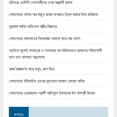
হবিগঞ্জে এনসিপি নেতাকর্মীদের ওপর সন্ত্রাসী হামলা
লোহাগড়ায় অবৈধ সার মজুত রাখার অপরাধে ত্রিশ হাজার টাকা জরিমানা
পুরুষাঙ্গ কাটার অভিযোগ স্ত্রীর বিরুদ্ধে
লোহাগড়ায় আদালতের নিষেধাজ্ঞা অমান্য করে গাছ কর্তন
নড়াইলে জুলাই পদযাত্রা ও পথসভায় সাংগঠনিকভাবে আমাদের শক্তিশালী
হতে হবে: হাসনাত আব্দুল্লাহ
আজ‘সাজ্জাদ’র গায়ে হলুদ, কাল বিয়ে
লোহাগড়ায় ইজিবাইক চোরের মুলহোতা জামাল মোল্যা আটক
লোহাগড়ায় চেয়ারম্যান প্রার্থী আতিকুল ইসলামের ঈদ সামগ্রী বিতরন
জনপ্রিয়