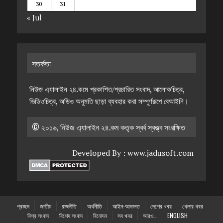
30
31
« Jul
সতর্কতা
নিউজ এ্যালাইন ২৪.কমে প্রকাশিত/প্রচারিত সংবাদ, আলোকচিত্র,
ভিডিওচিত্র, অডিও অনুমতি ছাড়া ব্যবহার করা সম্পূর্ণরূপে বেআইনি।
© ২০১৬, নিউজ এ্যালাইন ২৪.কম কতৃক স্বর্ব স্বত্ত্ব সংরক্ষিত
Developed By :
www.jadusoft.com
প্রচ্ছদ
জাতীয়
রাজনীতি
অর্থনীতি
আইন-আদালত
দেশের খবর
খেলার খবর
বিশ্ব সংবাদ
বিশেষ সংবাদ
বিনোদন
সব খবর
আরও…
ENGLISH