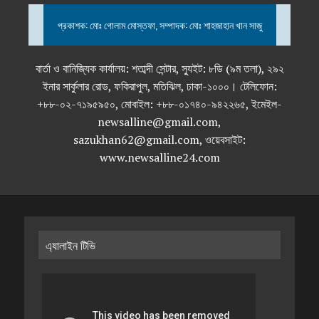
প্রকাশক: মোঃ গোলাম মোস্তফা, সম্পাদক: মোঃ শাহজাহান খান সাজু
বার্তা ও বানিজ্যিক কার্যালয়: শতাব্দী সেন্টার, স্যুইট: ৮ডি (৯ম তলা), ২৯২
ইনার সার্কুলার রোড, ফকিরাপুল, মতিঝিল, ঢাকা-১০০০। টেলিফোন:
+৮৮-০২-৭১৯৫৯৫০, মোবাইল: +৮৮-০১৭৪০-৯৪২২৬৫, ইমেইল-
newsalline@gmail.com,
sazukhan62@gmail.com, ওয়েবসাইট:
www.newsalline24.com
এ্যালাইন টিভি