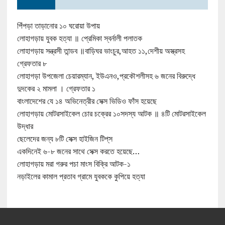
পিঁপড়া তাড়ানোর ১০ ঘরোয়া উপায়
লোহাগড়ায় যুবক হত্যা ॥ প্রেমিকা স্বর্নালী পলাতক
লোহাগড়ায় সন্ত্রসী তান্ডব ॥বাড়িঘর ভাংচুর,আহত ১১,দেশীয় অস্ত্রসহ
গ্রেফতার ৮
লোহাগড়া উপজেলা চেয়ারম্যান, ইউএনও,প্রকৌশলীসহ ৬ জনের বিরুদ্ধে
দুদকের ২ মামলা । গ্রেফতার ১
বাংলাদেশের যে ১৪ অভিনেত্রীর সেক্স ভিডিও ফাঁস হয়েছে
লোহাগড়ায় মোটরসাইকেল চোর চক্রের ১০সদস্য আটক ॥ ৪টি মোটরসাইকেল
উদ্ধার
ছেলেদের জন্য ৮টি সেক্স হাইজিন টিপ্‌স
একদিনেই ৬-৮ জনের সাথে সেক্স করতে হয়েছে…
লোহাগড়ায় মরা গরুর পচা মাংস বিক্রি আটক-১
নড়াইলের কামাল প্রতাব গ্রামে যুবককে কুপিয়ে হত্যা