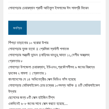
লোহাগড়ায় চেয়ারম্যান প্রার্থী আতিকুল ইসলামের ঈদ সামগ্রী বিতরন
জনপ্রিয়
পিঁপড়া তাড়ানোর ১০ ঘরোয়া উপায়
লোহাগড়ায় যুবক হত্যা ॥ প্রেমিকা স্বর্নালী পলাতক
লোহাগড়ায় সন্ত্রসী তান্ডব ॥বাড়িঘর ভাংচুর,আহত ১১,দেশীয় অস্ত্রসহ
গ্রেফতার ৮
লোহাগড়া উপজেলা চেয়ারম্যান, ইউএনও,প্রকৌশলীসহ ৬ জনের বিরুদ্ধে
দুদকের ২ মামলা । গ্রেফতার ১
বাংলাদেশের যে ১৪ অভিনেত্রীর সেক্স ভিডিও ফাঁস হয়েছে
লোহাগড়ায় মোটরসাইকেল চোর চক্রের ১০সদস্য আটক ॥ ৪টি মোটরসাইকেল
উদ্ধার
ছেলেদের জন্য ৮টি সেক্স হাইজিন টিপ্‌স
একদিনেই ৬-৮ জনের সাথে সেক্স করতে হয়েছে…