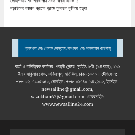
লোহাগড়ায় মরা গরুর পচা মাংস বিক্রি আটক-১
নড়াইলের কামাল প্রতাব গ্রামে যুবককে কুপিয়ে হত্যা
প্রকাশক: মোঃ গোলাম মোস্তফা, সম্পাদক: মোঃ শাহজাহান খান সাজু
বার্তা ও বানিজ্যিক কার্যালয়: শতাব্দী সেন্টার, স্যুইট: ৮ডি (৯ম তলা), ২৯২
ইনার সার্কুলার রোড, ফকিরাপুল, মতিঝিল, ঢাকা-১০০০। টেলিফোন:
+৮৮-০২-৭১৯৫৯৫০, মোবাইল: +৮৮-০১৭৪০-৯৪২২৬৫, ইমেইল-
newsalline@gmail.com,
sazukhan62@gmail.com, ওয়েবসাইট:
www.newsalline24.com