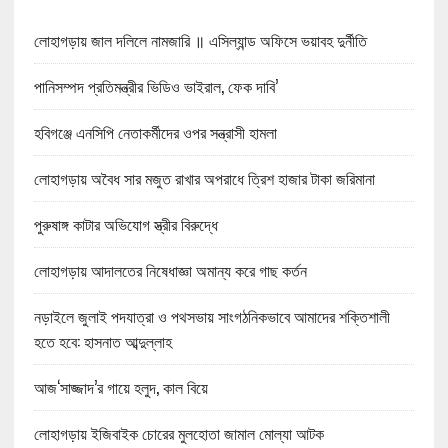
লোহাগড়ায় জাল দলিলে নামজারি ॥ এসিল্যান্ড অফিসে ভয়াবহ দুর্নীতি
পানিসম্পদ প্রতিমন্ত্রীর ভিডিও ভাইরাল, ফেক দাবি’
হবিগঞ্জে এনসিপি নেতাকর্মীদের ওপর সন্ত্রাসী হামলা
লোহাগড়ায় অবৈধ সার মজুত রাখার অপরাধে ত্রিশ হাজার টাকা জরিমানা
পুরুষাঙ্গ কাটার অভিযোগ স্ত্রীর বিরুদ্ধে
লোহাগড়ায় আদালতের নিষেধাজ্ঞা অমান্য করে গাছ কর্তন
নড়াইলে জুলাই পদযাত্রা ও পথসভায় সাংগঠনিকভাবে আমাদের শক্তিশালী
হতে হবে: হাসনাত আব্দুল্লাহ
আজ‘সাজ্জাদ’র গায়ে হলুদ, কাল বিয়ে
লোহাগড়ায় ইজিবাইক চোরের মুলহোতা জামাল মোল্যা আটক