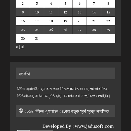
2
3
4
5
6
7
8
9
10
11
12
13
14
15
16
17
18
19
20
21
22
23
24
25
26
27
28
29
30
31
« Jul
সতর্কতা
নিউজ এ্যালাইন ২৪.কমে প্রকাশিত/প্রচারিত সংবাদ, আলোকচিত্র,
ভিডিওচিত্র, অডিও অনুমতি ছাড়া ব্যবহার করা সম্পূর্ণরূপে বেআইনি।
© ২০১৬, নিউজ এ্যালাইন ২৪.কম কতৃক স্বর্ব স্বত্ত্ব সংরক্ষিত
Developed By :
www.jadusoft.com