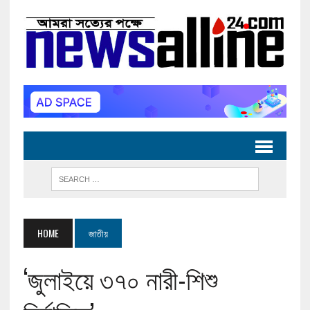
HOME
জাতীয়
‘জুলাইয়ে ৩৭০ নারী-শিশু