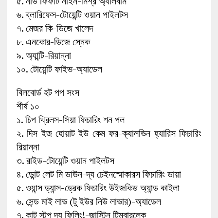
৫. নাউ ফিফটি নাইন-মিশ্র অ্যালবাম
৬. ব্লারিফেস-টোয়েন্টি ওয়ান পাইলটস
৭. মেজর কি-ডিজে খালেদ
৮. এনকোর-ডিজে স্নেক
৯. অ্যান্টি-রিয়ান্না
১০. টোয়েন্টি ফাইভ-অ্যাডেল
বিলবোর্ড হট পপ সংস
শীর্ষ ১০
১. চিপ থ্রিলস-সিয়া ফিচারিং শন পল
২. দিস ইজ হোয়াট ইউ কেম ফর-ক্যালভিন হ্যারিস ফিচারিং
রিয়ান্না
৩. রাইড-টোয়েন্টি ওয়ান পাইলটস
৪. ডোন্ট লেট মি ডাউন-দ্য চেইনস্মোকারস ফিচারিং ডায়া
৫. ওয়ান্স ড্যান্স-ড্রেক ফিচারিং উইজকিড অ্যান্ড কাইলা
৬. সেন্ড মাই লাভ (টু ইউর নিউ লাভার)-অ্যাডেল
৭. কান্ট স্টপ দ্য ফিলিং!-জাস্টিন টিম্বারলেক