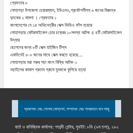
গ্রেফতার ৮
লোহাগড়া উপজেলা চেয়ারম্যান, ইউএনও,প্রকৌশলীসহ ৬ জনের বিরুদ্ধে
দুদকের ২ মামলা । গ্রেফতার ১
বাংলাদেশের যে ১৪ অভিনেত্রীর সেক্স ভিডিও ফাঁস হয়েছে
লোহাগড়ায় মোটরসাইকেল চোর চক্রের ১০সদস্য আটক ॥ ৪টি মোটরসাইকেল
উদ্ধার
ছেলেদের জন্য ৮টি সেক্স হাইজিন টিপ্‌স
একদিনেই ৬-৮ জনের সাথে সেক্স করতে হয়েছে…
লোহাগড়ায় মরা গরুর পচা মাংস বিক্রি আটক-১
নড়াইলের কামাল প্রতাব গ্রামে যুবককে কুপিয়ে হত্যা
প্রকাশক: মোঃ গোলাম মোস্তফা, সম্পাদক: মোঃ শাহজাহান খান সাজু
বার্তা ও বানিজ্যিক কার্যালয়: শতাব্দী সেন্টার, স্যুইট: ৮ডি (৯ম তলা), ২৯২