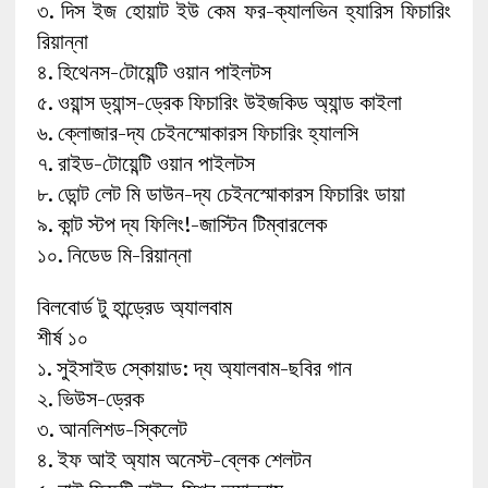
৩. দিস ইজ হোয়াট ইউ কেম ফর-ক্যালভিন হ্যারিস ফিচারিং
রিয়ান্না
৪. হিথেনস-টোয়েন্টি ওয়ান পাইলটস
৫. ওয়ান্স ড্যান্স-ড্রেক ফিচারিং উইজকিড অ্যান্ড কাইলা
৬. ক্লোজার-দ্য চেইনস্মোকারস ফিচারিং হ্যালসি
৭. রাইড-টোয়েন্টি ওয়ান পাইলটস
৮. ডোন্ট লেট মি ডাউন-দ্য চেইনস্মোকারস ফিচারিং ডায়া
৯. কান্ট স্টপ দ্য ফিলিং!-জাস্টিন টিম্বারলেক
১০. নিডেড মি-রিয়ান্না
বিলবোর্ড টু হান্ড্রেড অ্যালবাম
শীর্ষ ১০
১. সুইসাইড স্কোয়াড: দ্য অ্যালবাম-ছবির গান
২. ভিউস-ড্রেক
৩. আনলিশড-স্কিলেট
৪. ইফ আই অ্যাম অনেস্ট-ব্লেক শেলটন