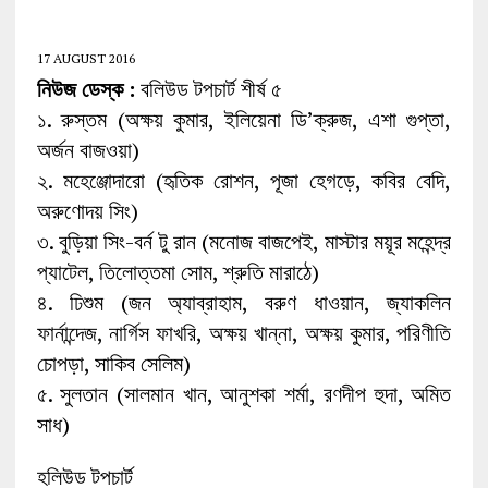
17 AUGUST 2016
নিউজ ডেস্ক :
বলিউড টপচার্ট শীর্ষ ৫
১. রুস্তম (অক্ষয় কুমার, ইলিয়েনা ডি’ক্রুজ, এশা গুপ্তা,
অর্জন বাজওয়া)
২. মহেঞ্জোদারো (হৃতিক রোশন, পূজা হেগড়ে, কবির বেদি,
অরুণোদয় সিং)
৩. বুড়িয়া সিং-বর্ন টু রান (মনোজ বাজপেই, মাস্টার ময়ূর মহেন্দ্র
প্যাটেল, তিলোত্তমা সোম, শ্রুতি মারাঠে)
৪. ঢিশুম (জন অ্যাব্রাহাম, বরুণ ধাওয়ান, জ্যাকলিন
ফার্নান্দেজ, নার্গিস ফাখরি, অক্ষয় খান্না, অক্ষয় কুমার, পরিণীতি
চোপড়া, সাকিব সেলিম)
৫. সুলতান (সালমান খান, আনুশকা শর্মা, রণদীপ হুদা, অমিত
সাধ)
হলিউড টপচার্ট