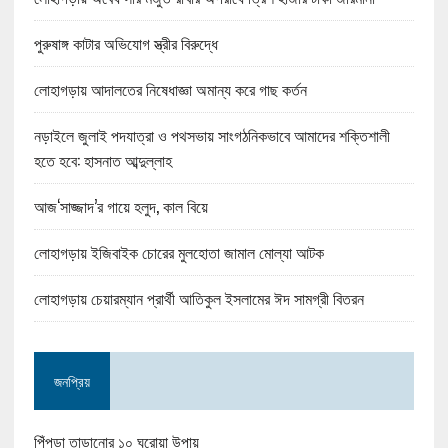
পুরুষাঙ্গ কাটার অভিযোগ স্ত্রীর বিরুদ্ধে
লোহাগড়ায় আদালতের নিষেধাজ্ঞা অমান্য করে গাছ কর্তন
নড়াইলে জুলাই পদযাত্রা ও পথসভায় সাংগঠনিকভাবে আমাদের শক্তিশালী
হতে হবে: হাসনাত আব্দুল্লাহ
আজ‘সাজ্জাদ’র গায়ে হলুদ, কাল বিয়ে
লোহাগড়ায় ইজিবাইক চোরের মুলহোতা জামাল মোল্যা আটক
লোহাগড়ায় চেয়ারম্যান প্রার্থী আতিকুল ইসলামের ঈদ সামগ্রী বিতরন
জনপ্রিয়
পিঁপড়া তাড়ানোর ১০ ঘরোয়া উপায়