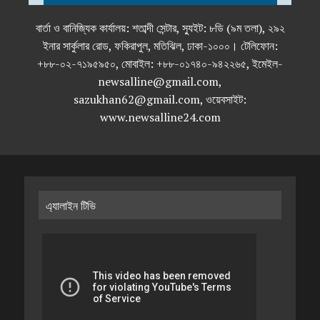
বার্তা ও বানিজ্যিক কার্যালয়: শতাব্দী সেন্টার, স্যুইট: ৮ডি (৯ম তলা), ২৯২
ইনার সার্কুলার রোড, ফকিরাপুল, মতিঝিল, ঢাকা-১০০০। টেলিফোন:
+৮৮-০২-৭১৯৫৯৫০, মোবাইল: +৮৮-০১৭৪০-৯৪২২৬৫, ইমেইল-
newsalline@gmail.com,
sazukhan62@gmail.com, ওয়েবসাইট:
www.newsalline24.com
এ্যালাইন টিভি