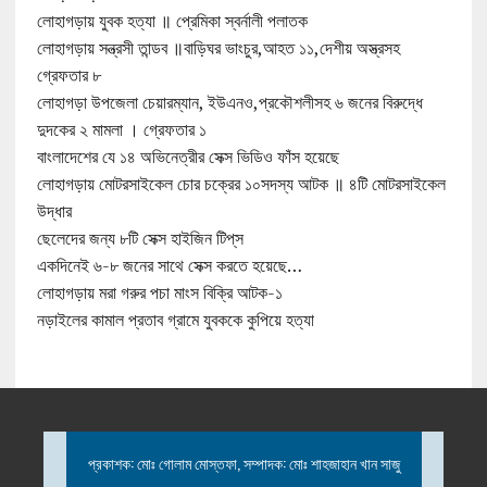
লোহাগড়ায় যুবক হত্যা ॥ প্রেমিকা স্বর্নালী পলাতক
লোহাগড়ায় সন্ত্রসী তান্ডব ॥বাড়িঘর ভাংচুর,আহত ১১,দেশীয় অস্ত্রসহ
গ্রেফতার ৮
লোহাগড়া উপজেলা চেয়ারম্যান, ইউএনও,প্রকৌশলীসহ ৬ জনের বিরুদ্ধে
দুদকের ২ মামলা । গ্রেফতার ১
বাংলাদেশের যে ১৪ অভিনেত্রীর সেক্স ভিডিও ফাঁস হয়েছে
লোহাগড়ায় মোটরসাইকেল চোর চক্রের ১০সদস্য আটক ॥ ৪টি মোটরসাইকেল
উদ্ধার
ছেলেদের জন্য ৮টি সেক্স হাইজিন টিপ্‌স
একদিনেই ৬-৮ জনের সাথে সেক্স করতে হয়েছে…
লোহাগড়ায় মরা গরুর পচা মাংস বিক্রি আটক-১
নড়াইলের কামাল প্রতাব গ্রামে যুবককে কুপিয়ে হত্যা
প্রকাশক: মোঃ গোলাম মোস্তফা, সম্পাদক: মোঃ শাহজাহান খান সাজু