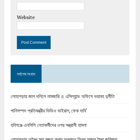
Website
সর্বশেষ সংবাদ
লোহাগড়ায় জাল দলিলে নামজারি ॥ এসিল্যান্ড অফিসে ভয়াবহ দুর্নীতি
পানিসম্পদ প্রতিমন্ত্রীর ভিডিও ভাইরাল, ফেক দাবি’
হবিগঞ্জে এনসিপি নেতাকর্মীদের ওপর সন্ত্রাসী হামলা
লোহাগড়ায় অবৈধ সার মজুত রাখার অপরাধে ত্রিশ হাজার টাকা জরিমানা