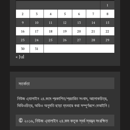
1
2
3
4
5
6
7
8
9
10
11
12
13
14
15
16
17
18
19
20
21
22
23
24
25
26
27
28
29
30
31
« Jul
সতর্কতা
নিউজ এ্যালাইন ২৪.কমে প্রকাশিত/প্রচারিত সংবাদ, আলোকচিত্র,
ভিডিওচিত্র, অডিও অনুমতি ছাড়া ব্যবহার করা সম্পূর্ণরূপে বেআইনি।
© ২০১৬, নিউজ এ্যালাইন ২৪.কম কতৃক স্বর্ব স্বত্ত্ব সংরক্ষিত