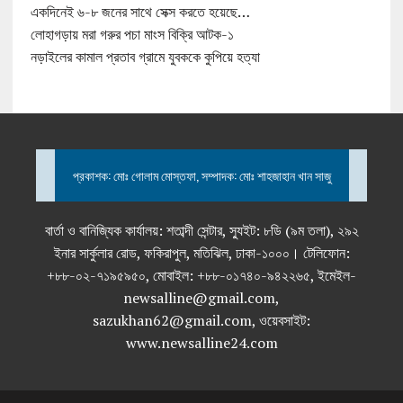
একদিনেই ৬-৮ জনের সাথে সেক্স করতে হয়েছে…
লোহাগড়ায় মরা গরুর পচা মাংস বিক্রি আটক-১
নড়াইলের কামাল প্রতাব গ্রামে যুবককে কুপিয়ে হত্যা
প্রকাশক: মোঃ গোলাম মোস্তফা, সম্পাদক: মোঃ শাহজাহান খান সাজু
বার্তা ও বানিজ্যিক কার্যালয়: শতাব্দী সেন্টার, স্যুইট: ৮ডি (৯ম তলা), ২৯২
ইনার সার্কুলার রোড, ফকিরাপুল, মতিঝিল, ঢাকা-১০০০। টেলিফোন:
+৮৮-০২-৭১৯৫৯৫০, মোবাইল: +৮৮-০১৭৪০-৯৪২২৬৫, ইমেইল-
newsalline@gmail.com,
sazukhan62@gmail.com, ওয়েবসাইট:
www.newsalline24.com