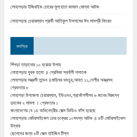
লোহাগড়ায় ইজিবাইক চোরের মুলহোতা জামাল মোল্যা আটক
লোহাগড়ায় চেয়ারম্যান প্রার্থী আতিকুল ইসলামের ঈদ সামগ্রী বিতরন
জনপ্রিয়
পিঁপড়া তাড়ানোর ১০ ঘরোয়া উপায়
লোহাগড়ায় যুবক হত্যা ॥ প্রেমিকা স্বর্নালী পলাতক
লোহাগড়ায় সন্ত্রসী তান্ডব ॥বাড়িঘর ভাংচুর,আহত ১১,দেশীয় অস্ত্রসহ
গ্রেফতার ৮
লোহাগড়া উপজেলা চেয়ারম্যান, ইউএনও,প্রকৌশলীসহ ৬ জনের বিরুদ্ধে
দুদকের ২ মামলা । গ্রেফতার ১
বাংলাদেশের যে ১৪ অভিনেত্রীর সেক্স ভিডিও ফাঁস হয়েছে
লোহাগড়ায় মোটরসাইকেল চোর চক্রের ১০সদস্য আটক ॥ ৪টি মোটরসাইকেল
উদ্ধার
ছেলেদের জন্য ৮টি সেক্স হাইজিন টিপ্‌স