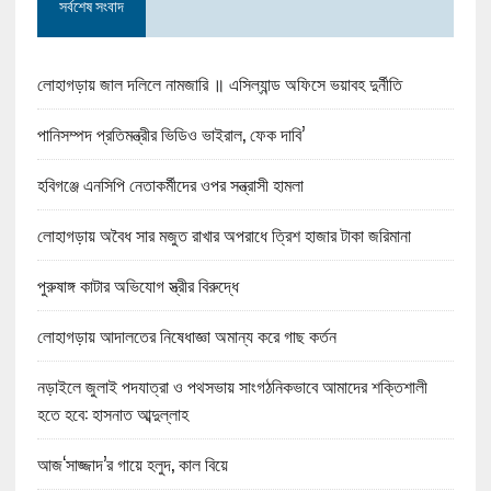
সর্বশেষ সংবাদ
লোহাগড়ায় জাল দলিলে নামজারি ॥ এসিল্যান্ড অফিসে ভয়াবহ দুর্নীতি
পানিসম্পদ প্রতিমন্ত্রীর ভিডিও ভাইরাল, ফেক দাবি’
হবিগঞ্জে এনসিপি নেতাকর্মীদের ওপর সন্ত্রাসী হামলা
লোহাগড়ায় অবৈধ সার মজুত রাখার অপরাধে ত্রিশ হাজার টাকা জরিমানা
পুরুষাঙ্গ কাটার অভিযোগ স্ত্রীর বিরুদ্ধে
লোহাগড়ায় আদালতের নিষেধাজ্ঞা অমান্য করে গাছ কর্তন
নড়াইলে জুলাই পদযাত্রা ও পথসভায় সাংগঠনিকভাবে আমাদের শক্তিশালী
হতে হবে: হাসনাত আব্দুল্লাহ
আজ‘সাজ্জাদ’র গায়ে হলুদ, কাল বিয়ে