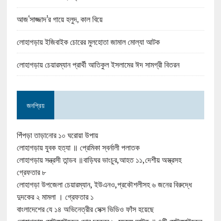
আজ‘সাজ্জাদ’র গায়ে হলুদ, কাল বিয়ে
লোহাগড়ায় ইজিবাইক চোরের মুলহোতা জামাল মোল্যা আটক
লোহাগড়ায় চেয়ারম্যান প্রার্থী আতিকুল ইসলামের ঈদ সামগ্রী বিতরন
জনপ্রিয়
পিঁপড়া তাড়ানোর ১০ ঘরোয়া উপায়
লোহাগড়ায় যুবক হত্যা ॥ প্রেমিকা স্বর্নালী পলাতক
লোহাগড়ায় সন্ত্রসী তান্ডব ॥বাড়িঘর ভাংচুর,আহত ১১,দেশীয় অস্ত্রসহ
গ্রেফতার ৮
লোহাগড়া উপজেলা চেয়ারম্যান, ইউএনও,প্রকৌশলীসহ ৬ জনের বিরুদ্ধে
দুদকের ২ মামলা । গ্রেফতার ১
বাংলাদেশের যে ১৪ অভিনেত্রীর সেক্স ভিডিও ফাঁস হয়েছে