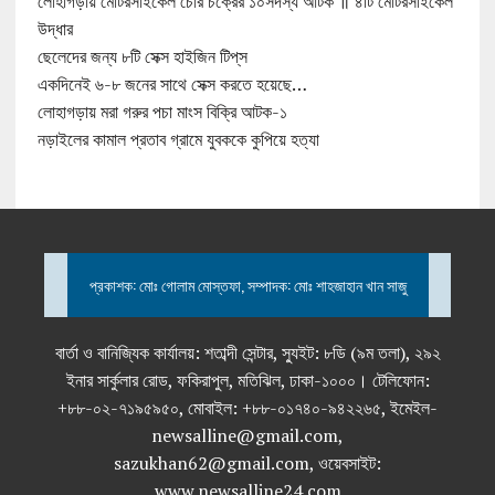
লোহাগড়ায় মোটরসাইকেল চোর চক্রের ১০সদস্য আটক ॥ ৪টি মোটরসাইকেল
উদ্ধার
ছেলেদের জন্য ৮টি সেক্স হাইজিন টিপ্‌স
একদিনেই ৬-৮ জনের সাথে সেক্স করতে হয়েছে…
লোহাগড়ায় মরা গরুর পচা মাংস বিক্রি আটক-১
নড়াইলের কামাল প্রতাব গ্রামে যুবককে কুপিয়ে হত্যা
প্রকাশক: মোঃ গোলাম মোস্তফা, সম্পাদক: মোঃ শাহজাহান খান সাজু
বার্তা ও বানিজ্যিক কার্যালয়: শতাব্দী সেন্টার, স্যুইট: ৮ডি (৯ম তলা), ২৯২
ইনার সার্কুলার রোড, ফকিরাপুল, মতিঝিল, ঢাকা-১০০০। টেলিফোন:
+৮৮-০২-৭১৯৫৯৫০, মোবাইল: +৮৮-০১৭৪০-৯৪২২৬৫, ইমেইল-
newsalline@gmail.com,
sazukhan62@gmail.com, ওয়েবসাইট:
www.newsalline24.com