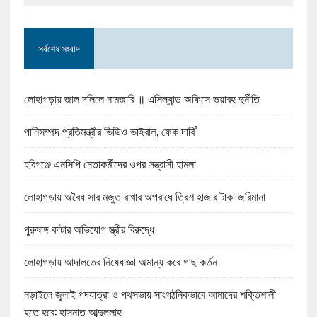
সর্বশেষ সংবাদ
লোহাগড়ায় জাল দলিলে নামজারি ॥ এসিল্যান্ড অফিসে ভয়াবহ দুর্নীতি
পানিসম্পদ প্রতিমন্ত্রীর ভিডিও ভাইরাল, ফেক দাবি’
হবিগঞ্জে এনসিপি নেতাকর্মীদের ওপর সন্ত্রাসী হামলা
লোহাগড়ায় অবৈধ সার মজুত রাখার অপরাধে ত্রিশ হাজার টাকা জরিমানা
পুরুষাঙ্গ কাটার অভিযোগ স্ত্রীর বিরুদ্ধে
লোহাগড়ায় আদালতের নিষেধাজ্ঞা অমান্য করে গাছ কর্তন
নড়াইলে জুলাই পদযাত্রা ও পথসভায় সাংগঠনিকভাবে আমাদের শক্তিশালী
হতে হবে: হাসনাত আব্দুল্লাহ