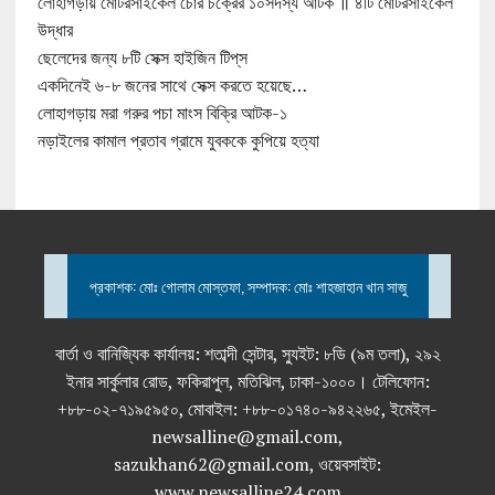
লোহাগড়ায় মোটরসাইকেল চোর চক্রের ১০সদস্য আটক ॥ ৪টি মোটরসাইকেল
উদ্ধার
ছেলেদের জন্য ৮টি সেক্স হাইজিন টিপ্‌স
একদিনেই ৬-৮ জনের সাথে সেক্স করতে হয়েছে…
লোহাগড়ায় মরা গরুর পচা মাংস বিক্রি আটক-১
নড়াইলের কামাল প্রতাব গ্রামে যুবককে কুপিয়ে হত্যা
প্রকাশক: মোঃ গোলাম মোস্তফা, সম্পাদক: মোঃ শাহজাহান খান সাজু
বার্তা ও বানিজ্যিক কার্যালয়: শতাব্দী সেন্টার, স্যুইট: ৮ডি (৯ম তলা), ২৯২
ইনার সার্কুলার রোড, ফকিরাপুল, মতিঝিল, ঢাকা-১০০০। টেলিফোন:
+৮৮-০২-৭১৯৫৯৫০, মোবাইল: +৮৮-০১৭৪০-৯৪২২৬৫, ইমেইল-
newsalline@gmail.com,
sazukhan62@gmail.com, ওয়েবসাইট:
www.newsalline24.com