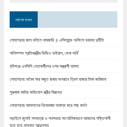
সর্বশেষ সংবাদ
লোহাগড়ায় জাল দলিলে নামজারি ॥ এসিল্যান্ড অফিসে ভয়াবহ দুর্নীতি
পানিসম্পদ প্রতিমন্ত্রীর ভিডিও ভাইরাল, ফেক দাবি’
হবিগঞ্জে এনসিপি নেতাকর্মীদের ওপর সন্ত্রাসী হামলা
লোহাগড়ায় অবৈধ সার মজুত রাখার অপরাধে ত্রিশ হাজার টাকা জরিমানা
পুরুষাঙ্গ কাটার অভিযোগ স্ত্রীর বিরুদ্ধে
লোহাগড়ায় আদালতের নিষেধাজ্ঞা অমান্য করে গাছ কর্তন
নড়াইলে জুলাই পদযাত্রা ও পথসভায় সাংগঠনিকভাবে আমাদের শক্তিশালী
হতে হবে: হাসনাত আব্দুল্লাহ