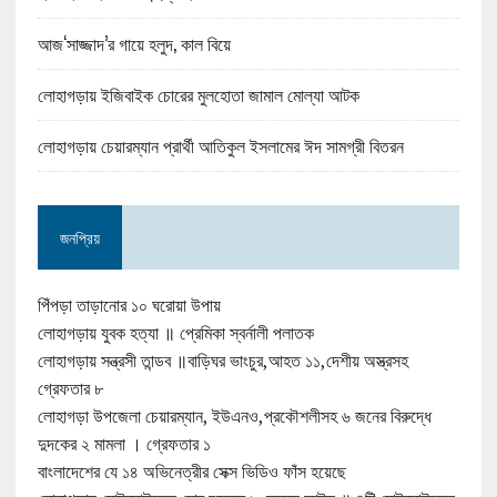
আজ‘সাজ্জাদ’র গায়ে হলুদ, কাল বিয়ে
লোহাগড়ায় ইজিবাইক চোরের মুলহোতা জামাল মোল্যা আটক
লোহাগড়ায় চেয়ারম্যান প্রার্থী আতিকুল ইসলামের ঈদ সামগ্রী বিতরন
জনপ্রিয়
পিঁপড়া তাড়ানোর ১০ ঘরোয়া উপায়
লোহাগড়ায় যুবক হত্যা ॥ প্রেমিকা স্বর্নালী পলাতক
লোহাগড়ায় সন্ত্রসী তান্ডব ॥বাড়িঘর ভাংচুর,আহত ১১,দেশীয় অস্ত্রসহ
গ্রেফতার ৮
লোহাগড়া উপজেলা চেয়ারম্যান, ইউএনও,প্রকৌশলীসহ ৬ জনের বিরুদ্ধে
দুদকের ২ মামলা । গ্রেফতার ১
বাংলাদেশের যে ১৪ অভিনেত্রীর সেক্স ভিডিও ফাঁস হয়েছে