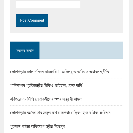
সর্বশেষ সংবাদ
লোহাগড়ায় জাল দলিলে নামজারি ॥ এসিল্যান্ড অফিসে ভয়াবহ দুর্নীতি
পানিসম্পদ প্রতিমন্ত্রীর ভিডিও ভাইরাল, ফেক দাবি’
হবিগঞ্জে এনসিপি নেতাকর্মীদের ওপর সন্ত্রাসী হামলা
লোহাগড়ায় অবৈধ সার মজুত রাখার অপরাধে ত্রিশ হাজার টাকা জরিমানা
পুরুষাঙ্গ কাটার অভিযোগ স্ত্রীর বিরুদ্ধে