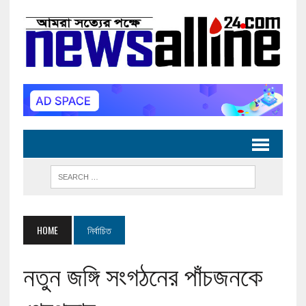
HOME
নির্বাচিত
নতুন জঙ্গি সংগঠনের পাঁচজনকে