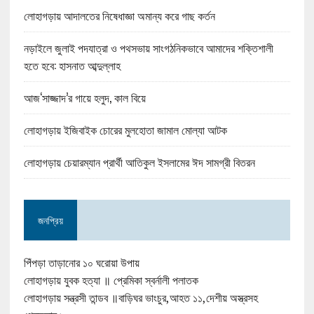
লোহাগড়ায় আদালতের নিষেধাজ্ঞা অমান্য করে গাছ কর্তন
নড়াইলে জুলাই পদযাত্রা ও পথসভায় সাংগঠনিকভাবে আমাদের শক্তিশালী
হতে হবে: হাসনাত আব্দুল্লাহ
আজ‘সাজ্জাদ’র গায়ে হলুদ, কাল বিয়ে
লোহাগড়ায় ইজিবাইক চোরের মুলহোতা জামাল মোল্যা আটক
লোহাগড়ায় চেয়ারম্যান প্রার্থী আতিকুল ইসলামের ঈদ সামগ্রী বিতরন
জনপ্রিয়
পিঁপড়া তাড়ানোর ১০ ঘরোয়া উপায়
লোহাগড়ায় যুবক হত্যা ॥ প্রেমিকা স্বর্নালী পলাতক
লোহাগড়ায় সন্ত্রসী তান্ডব ॥বাড়িঘর ভাংচুর,আহত ১১,দেশীয় অস্ত্রসহ