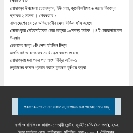
গ্রেফতার ৮
লোহাগড়া উপজেলা চেয়ারম্যান, ইউএনও,প্রকৌশলীসহ ৬ জনের বিরুদ্ধে
দুদকের ২ মামলা । গ্রেফতার ১
বাংলাদেশের যে ১৪ অভিনেত্রীর সেক্স ভিডিও ফাঁস হয়েছে
লোহাগড়ায় মোটরসাইকেল চোর চক্রের ১০সদস্য আটক ॥ ৪টি মোটরসাইকেল
উদ্ধার
ছেলেদের জন্য ৮টি সেক্স হাইজিন টিপ্‌স
একদিনেই ৬-৮ জনের সাথে সেক্স করতে হয়েছে…
লোহাগড়ায় মরা গরুর পচা মাংস বিক্রি আটক-১
নড়াইলের কামাল প্রতাব গ্রামে যুবককে কুপিয়ে হত্যা
প্রকাশক: মোঃ গোলাম মোস্তফা, সম্পাদক: মোঃ শাহজাহান খান সাজু
বার্তা ও বানিজ্যিক কার্যালয়: শতাব্দী সেন্টার, স্যুইট: ৮ডি (৯ম তলা), ২৯২
ইনার সার্কুলার রোড, ফকিরাপুল, মতিঝিল, ঢাকা-১০০০। টেলিফোন: