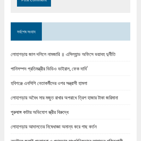
সর্বশেষ সংবাদ
লোহাগড়ায় জাল দলিলে নামজারি ॥ এসিল্যান্ড অফিসে ভয়াবহ দুর্নীতি
পানিসম্পদ প্রতিমন্ত্রীর ভিডিও ভাইরাল, ফেক দাবি’
হবিগঞ্জে এনসিপি নেতাকর্মীদের ওপর সন্ত্রাসী হামলা
লোহাগড়ায় অবৈধ সার মজুত রাখার অপরাধে ত্রিশ হাজার টাকা জরিমানা
পুরুষাঙ্গ কাটার অভিযোগ স্ত্রীর বিরুদ্ধে
লোহাগড়ায় আদালতের নিষেধাজ্ঞা অমান্য করে গাছ কর্তন
নড়াইলে জুলাই পদযাত্রা ও পথসভায় সাংগঠনিকভাবে আমাদের শক্তিশালী