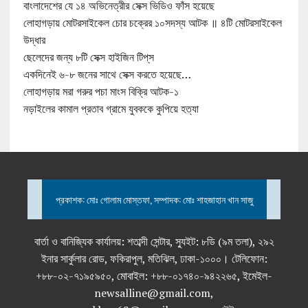
বাংলাদেশের যে ১৪ অভিনেত্রীর সেক্স ভিডিও ফাঁস হয়েছে
লোহাগড়ায় মোটরসাইকেল চোর চক্রের ১০সদস্য আটক ॥ ৪টি মোটরসাইকেল
উদ্ধার
ছেলেদের জন্য ৮টি সেক্স হাইজিন টিপ্‌স
একদিনেই ৬-৮ জনের সাথে সেক্স করতে হয়েছে…
লোহাগড়ায় মরা গরুর পচা মাংস বিক্রি আটক-১
নড়াইলের কামাল প্রতাব গ্রামে যুবককে কুপিয়ে হত্যা
প্রকাশক: মোঃ গোলাম মোস্তফা, সম্পাদক: মোঃ শাহজাহান খান সাজু
বার্তা ও বানিজ্যিক কার্যালয়: শতাব্দী সেন্টার, স্যুইট: ৮ডি (৯ম তলা), ২৯২
ইনার সার্কুলার রোড, ফকিরাপুল, মতিঝিল, ঢাকা-১০০০। টেলিফোন:
+৮৮-০২-৭১৯৫৯৫০, মোবাইল: +৮৮-০১৭৪০-৯৪২২৬৫, ইমেইল-
newsalline@gmail.com,