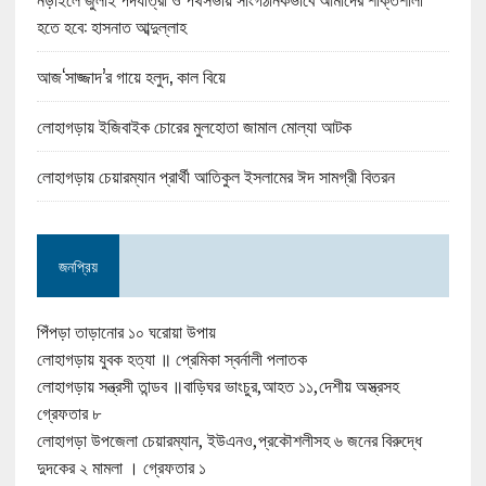
হতে হবে: হাসনাত আব্দুল্লাহ
আজ‘সাজ্জাদ’র গায়ে হলুদ, কাল বিয়ে
লোহাগড়ায় ইজিবাইক চোরের মুলহোতা জামাল মোল্যা আটক
লোহাগড়ায় চেয়ারম্যান প্রার্থী আতিকুল ইসলামের ঈদ সামগ্রী বিতরন
জনপ্রিয়
পিঁপড়া তাড়ানোর ১০ ঘরোয়া উপায়
লোহাগড়ায় যুবক হত্যা ॥ প্রেমিকা স্বর্নালী পলাতক
লোহাগড়ায় সন্ত্রসী তান্ডব ॥বাড়িঘর ভাংচুর,আহত ১১,দেশীয় অস্ত্রসহ
গ্রেফতার ৮
লোহাগড়া উপজেলা চেয়ারম্যান, ইউএনও,প্রকৌশলীসহ ৬ জনের বিরুদ্ধে
দুদকের ২ মামলা । গ্রেফতার ১