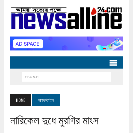
HOME
লাইফস্টাইল
নারিকেল দুধে মুরগির মাংস