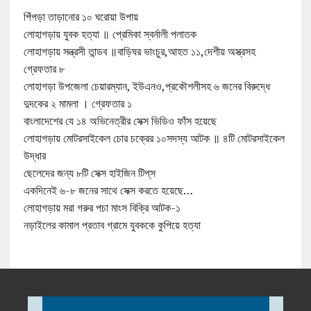
পিঁপড়া তাড়ানোর ১০ ঘরোয়া উপায়
লোহাগড়ায় যুবক হত্যা ॥ প্রেমিকা স্বর্নালী পলাতক
লোহাগড়ায় সন্ত্রসী তান্ডব ॥বাড়িঘর ভাংচুর,আহত ১১,দেশীয় অস্ত্রসহ
গ্রেফতার ৮
লোহাগড়া উপজেলা চেয়ারম্যান, ইউএনও,প্রকৌশলীসহ ৬ জনের বিরুদ্ধে
দুদকের ২ মামলা । গ্রেফতার ১
বাংলাদেশের যে ১৪ অভিনেত্রীর সেক্স ভিডিও ফাঁস হয়েছে
লোহাগড়ায় মোটরসাইকেল চোর চক্রের ১০সদস্য আটক ॥ ৪টি মোটরসাইকেল
উদ্ধার
ছেলেদের জন্য ৮টি সেক্স হাইজিন টিপ্‌স
একদিনেই ৬-৮ জনের সাথে সেক্স করতে হয়েছে…
লোহাগড়ায় মরা গরুর পচা মাংস বিক্রি আটক-১
নড়াইলের কামাল প্রতাব গ্রামে যুবককে কুপিয়ে হত্যা