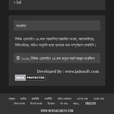
« Jul
সতর্কতা
নিউজ এ্যালাইন ২৪.কমে প্রকাশিত/প্রচারিত সংবাদ, আলোকচিত্র,
ভিডিওচিত্র, অডিও অনুমতি ছাড়া ব্যবহার করা সম্পূর্ণরূপে বেআইনি।
© ২০১৬, নিউজ এ্যালাইন ২৪.কম কতৃক স্বর্ব স্বত্ত্ব সংরক্ষিত
Developed By :
www.jadusoft.com
প্রচ্ছদ
জাতীয়
রাজনীতি
অর্থনীতি
আইন-আদালত
দেশের খবর
খেলার খবর
বিশ্ব সংবাদ
বিশেষ সংবাদ
বিনোদন
সব খবর
আরও…
ENGLISH
WWW.NEWSALLINE24.COM