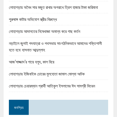
লোহাগড়ায় অবৈধ সার মজুত রাখার অপরাধে ত্রিশ হাজার টাকা জরিমানা
পুরুষাঙ্গ কাটার অভিযোগ স্ত্রীর বিরুদ্ধে
লোহাগড়ায় আদালতের নিষেধাজ্ঞা অমান্য করে গাছ কর্তন
নড়াইলে জুলাই পদযাত্রা ও পথসভায় সাংগঠনিকভাবে আমাদের শক্তিশালী
হতে হবে: হাসনাত আব্দুল্লাহ
আজ‘সাজ্জাদ’র গায়ে হলুদ, কাল বিয়ে
লোহাগড়ায় ইজিবাইক চোরের মুলহোতা জামাল মোল্যা আটক
লোহাগড়ায় চেয়ারম্যান প্রার্থী আতিকুল ইসলামের ঈদ সামগ্রী বিতরন
জনপ্রিয়