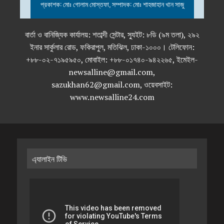
প্রকাশক: মোঃ গোলাম মোস্তফা, সম্পাদক: মোঃ শাহজাহান খান সাজু
বার্তা ও বানিজ্যিক কার্যালয়: শতাব্দী সেন্টার, স্যুইট: ৮ডি (৯ম তলা), ২৯২
ইনার সার্কুলার রোড, ফকিরাপুল, মতিঝিল, ঢাকা-১০০০। টেলিফোন:
+৮৮-০২-৭১৯৫৯৫০, মোবাইল: +৮৮-০১৭৪০-৯৪২২৬৫, ইমেইল-
newsalline@gmail.com,
sazukhan62@gmail.com, ওয়েবসাইট:
www.newsalline24.com
এ্যালাইন টিভি