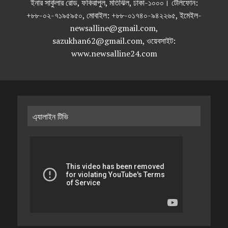
ইনার সার্কুলার রোড, ফকিরাপুল, মতিঝিল, ঢাকা-১০০০। টেলিফোন:
+৮৮-০২-৭১৯৫৯৫০, মোবাইল: +৮৮-০১৭৪০-৯৪২২৬৫, ইমেইল-
newsalline@gmail.com,
sazukhan62@gmail.com, ওয়েবসাইট:
www.newsalline24.com
এ্যালাইন টিভি