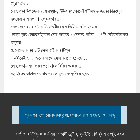
গ্রেফতার ৮
লোহাগড়া উপজেলা চেয়ারম্যান, ইউএনও,প্রকৌশলীসহ ৬ জনের বিরুদ্ধে
দুদকের ২ মামলা । গ্রেফতার ১
বাংলাদেশের যে ১৪ অভিনেত্রীর সেক্স ভিডিও ফাঁস হয়েছে
লোহাগড়ায় মোটরসাইকেল চোর চক্রের ১০সদস্য আটক ॥ ৪টি মোটরসাইকেল
উদ্ধার
ছেলেদের জন্য ৮টি সেক্স হাইজিন টিপ্‌স
একদিনেই ৬-৮ জনের সাথে সেক্স করতে হয়েছে…
লোহাগড়ায় মরা গরুর পচা মাংস বিক্রি আটক-১
নড়াইলের কামাল প্রতাব গ্রামে যুবককে কুপিয়ে হত্যা
প্রকাশক: মোঃ গোলাম মোস্তফা, সম্পাদক: মোঃ শাহজাহান খান সাজু
বার্তা ও বানিজ্যিক কার্যালয়: শতাব্দী সেন্টার, স্যুইট: ৮ডি (৯ম তলা), ২৯২