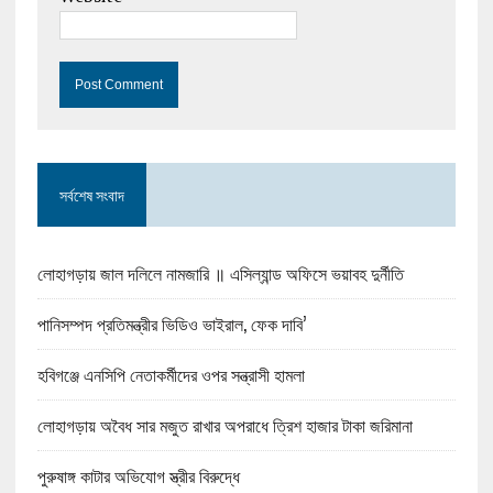
সর্বশেষ সংবাদ
লোহাগড়ায় জাল দলিলে নামজারি ॥ এসিল্যান্ড অফিসে ভয়াবহ দুর্নীতি
পানিসম্পদ প্রতিমন্ত্রীর ভিডিও ভাইরাল, ফেক দাবি’
হবিগঞ্জে এনসিপি নেতাকর্মীদের ওপর সন্ত্রাসী হামলা
লোহাগড়ায় অবৈধ সার মজুত রাখার অপরাধে ত্রিশ হাজার টাকা জরিমানা
পুরুষাঙ্গ কাটার অভিযোগ স্ত্রীর বিরুদ্ধে