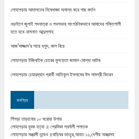
লোহাগড়ায় আদালতের নিষেধাজ্ঞা অমান্য করে গাছ কর্তন
নড়াইলে জুলাই পদযাত্রা ও পথসভায় সাংগঠনিকভাবে আমাদের শক্তিশালী
হতে হবে: হাসনাত আব্দুল্লাহ
আজ‘সাজ্জাদ’র গায়ে হলুদ, কাল বিয়ে
লোহাগড়ায় ইজিবাইক চোরের মুলহোতা জামাল মোল্যা আটক
লোহাগড়ায় চেয়ারম্যান প্রার্থী আতিকুল ইসলামের ঈদ সামগ্রী বিতরন
জনপ্রিয়
পিঁপড়া তাড়ানোর ১০ ঘরোয়া উপায়
লোহাগড়ায় যুবক হত্যা ॥ প্রেমিকা স্বর্নালী পলাতক
লোহাগড়ায় সন্ত্রসী তান্ডব ॥বাড়িঘর ভাংচুর,আহত ১১,দেশীয় অস্ত্রসহ