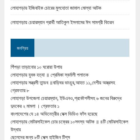
লোহাগড়ায় ইজিবাইক চোরের মুলহোতা জামাল মোল্যা আটক
লোহাগড়ায় চেয়ারম্যান প্রার্থী আতিকুল ইসলামের ঈদ সামগ্রী বিতরন
জনপ্রিয়
পিঁপড়া তাড়ানোর ১০ ঘরোয়া উপায়
লোহাগড়ায় যুবক হত্যা ॥ প্রেমিকা স্বর্নালী পলাতক
লোহাগড়ায় সন্ত্রসী তান্ডব ॥বাড়িঘর ভাংচুর,আহত ১১,দেশীয় অস্ত্রসহ
গ্রেফতার ৮
লোহাগড়া উপজেলা চেয়ারম্যান, ইউএনও,প্রকৌশলীসহ ৬ জনের বিরুদ্ধে
দুদকের ২ মামলা । গ্রেফতার ১
বাংলাদেশের যে ১৪ অভিনেত্রীর সেক্স ভিডিও ফাঁস হয়েছে
লোহাগড়ায় মোটরসাইকেল চোর চক্রের ১০সদস্য আটক ॥ ৪টি মোটরসাইকেল
উদ্ধার
ছেলেদের জন্য ৮টি সেক্স হাইজিন টিপ্‌স