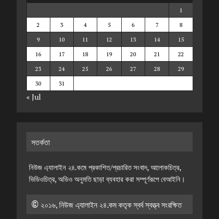
1
2
3
4
5
6
7
8
9
10
11
12
13
14
15
16
17
18
19
20
21
22
23
24
25
26
27
28
29
30
31
« Jul
সতর্কতা
নিউজ এ্যালাইন ২৪.কমে প্রকাশিত/প্রচারিত সংবাদ, আলোকচিত্র,
ভিডিওচিত্র, অডিও অনুমতি ছাড়া ব্যবহার করা সম্পূর্ণরূপে বেআইনি।
© ২০১৬, নিউজ এ্যালাইন ২৪.কম কতৃক স্বর্ব স্বত্ত্ব সংরক্ষিত