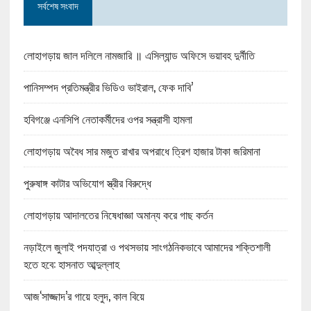
সর্বশেষ সংবাদ
লোহাগড়ায় জাল দলিলে নামজারি ॥ এসিল্যান্ড অফিসে ভয়াবহ দুর্নীতি
পানিসম্পদ প্রতিমন্ত্রীর ভিডিও ভাইরাল, ফেক দাবি’
হবিগঞ্জে এনসিপি নেতাকর্মীদের ওপর সন্ত্রাসী হামলা
লোহাগড়ায় অবৈধ সার মজুত রাখার অপরাধে ত্রিশ হাজার টাকা জরিমানা
পুরুষাঙ্গ কাটার অভিযোগ স্ত্রীর বিরুদ্ধে
লোহাগড়ায় আদালতের নিষেধাজ্ঞা অমান্য করে গাছ কর্তন
নড়াইলে জুলাই পদযাত্রা ও পথসভায় সাংগঠনিকভাবে আমাদের শক্তিশালী
হতে হবে: হাসনাত আব্দুল্লাহ
আজ‘সাজ্জাদ’র গায়ে হলুদ, কাল বিয়ে