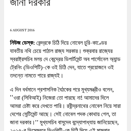
জানা দরকার’
6 AUGUST 2016
নিউজ ডেস্ক:
কেন্দ্রকে চিঠি দিয়ে নোবেল চুরি-কাণ্ডের
যাবতীয় নথি চেয়ে পাঠাল রাজ্য সরকার। শুক্রবার রাজ্যের
স্বরাষ্ট্রসচিব মলয় দে কেন্দ্রের ডিপার্টমেন্ট অব পার্সোনেল অ্যান্ড
ট্রেনিং (ডিওপিটি)-কে ওই চিঠি দেন, যাতে প্রয়োজনে ওই
তদন্তে নামতে পারে রাজ্যই।
এ দিন বর্ধমানে প্রশাসনিক বৈঠকের পরে মুখ্যমন্ত্রীও বলেন,
‘‘ওরা (সিবিআই) নিজেরা তো পারছে না! আমাদের দিলে
আমরা চেষ্টা করে দেখতে পারি। রবীন্দ্রনাথের নোবেল নিয়ে সারা
দেশের সেন্টিমেন্ট আছে। সেই নোবেল পদক কোথায় গেল, তা
জানা দরকার।’’ মুখ্যসচিব বাসুদেব বন্দ্যোপাধ্যায় জানিয়েছেন,
২০১৫-র ডিসেম্বরে ডিওপিটি-কে চিঠি দিয়ে এই মামলার