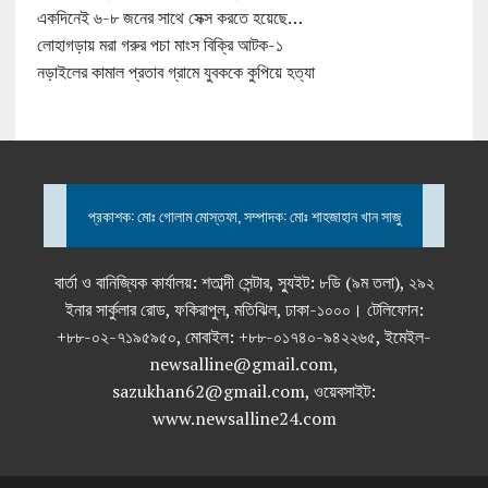
একদিনেই ৬-৮ জনের সাথে সেক্স করতে হয়েছে…
লোহাগড়ায় মরা গরুর পচা মাংস বিক্রি আটক-১
নড়াইলের কামাল প্রতাব গ্রামে যুবককে কুপিয়ে হত্যা
প্রকাশক: মোঃ গোলাম মোস্তফা, সম্পাদক: মোঃ শাহজাহান খান সাজু
বার্তা ও বানিজ্যিক কার্যালয়: শতাব্দী সেন্টার, স্যুইট: ৮ডি (৯ম তলা), ২৯২
ইনার সার্কুলার রোড, ফকিরাপুল, মতিঝিল, ঢাকা-১০০০। টেলিফোন:
+৮৮-০২-৭১৯৫৯৫০, মোবাইল: +৮৮-০১৭৪০-৯৪২২৬৫, ইমেইল-
newsalline@gmail.com,
sazukhan62@gmail.com, ওয়েবসাইট:
www.newsalline24.com