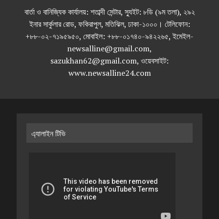
বার্তা ও বানিজ্যিক কার্যালয়: শতাব্দী সেন্টার, স্যুইট: ৮ডি (৯ম তলা), ২৯২
ইনার সার্কুলার রোড, ফকিরাপুল, মতিঝিল, ঢাকা-১০০০। টেলিফোন:
+৮৮-০২-৭১৯৫৯৫০, মোবাইল: +৮৮-০১৭৪০-৯৪২২৬৫, ইমেইল-
newsalline@gmail.com,
sazukhan62@gmail.com, ওয়েবসাইট:
www.newsalline24.com
এ্যালাইন টিভি