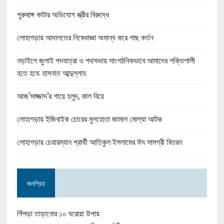
পুরুষাঙ্গ কাটার অভিযোগ স্ত্রীর বিরুদ্ধে
লোহাগড়ায় আদালতের নিষেধাজ্ঞা অমান্য করে গাছ কর্তন
নড়াইলে জুলাই পদযাত্রা ও পথসভায় সাংগঠনিকভাবে আমাদের শক্তিশালী
হতে হবে: হাসনাত আব্দুল্লাহ
আজ‘সাজ্জাদ’র গায়ে হলুদ, কাল বিয়ে
লোহাগড়ায় ইজিবাইক চোরের মুলহোতা জামাল মোল্যা আটক
লোহাগড়ায় চেয়ারম্যান প্রার্থী আতিকুল ইসলামের ঈদ সামগ্রী বিতরন
জনপ্রিয়
পিঁপড়া তাড়ানোর ১০ ঘরোয়া উপায়