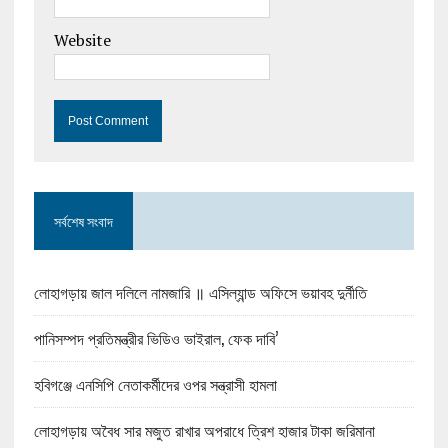
Website
সর্বশেষ সংবাদ
লোহাগড়ায় জাল দলিলে নামজারি ॥ এসিল্যান্ড অফিসে ভয়াবহ দুর্নীতি
পানিসম্পদ প্রতিমন্ত্রীর ভিডিও ভাইরাল, ফেক দাবি’
হবিগঞ্জে এনসিপি নেতাকর্মীদের ওপর সন্ত্রাসী হামলা
লোহাগড়ায় অবৈধ সার মজুত রাখার অপরাধে ত্রিশ হাজার টাকা জরিমানা