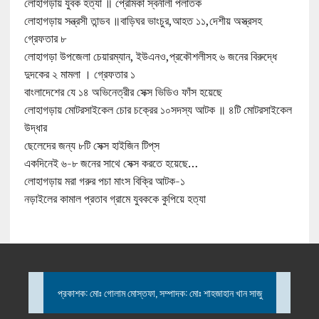
লোহাগড়ায় যুবক হত্যা ॥ প্রেমিকা স্বর্নালী পলাতক
লোহাগড়ায় সন্ত্রসী তান্ডব ॥বাড়িঘর ভাংচুর,আহত ১১,দেশীয় অস্ত্রসহ
গ্রেফতার ৮
লোহাগড়া উপজেলা চেয়ারম্যান, ইউএনও,প্রকৌশলীসহ ৬ জনের বিরুদ্ধে
দুদকের ২ মামলা । গ্রেফতার ১
বাংলাদেশের যে ১৪ অভিনেত্রীর সেক্স ভিডিও ফাঁস হয়েছে
লোহাগড়ায় মোটরসাইকেল চোর চক্রের ১০সদস্য আটক ॥ ৪টি মোটরসাইকেল
উদ্ধার
ছেলেদের জন্য ৮টি সেক্স হাইজিন টিপ্‌স
একদিনেই ৬-৮ জনের সাথে সেক্স করতে হয়েছে…
লোহাগড়ায় মরা গরুর পচা মাংস বিক্রি আটক-১
নড়াইলের কামাল প্রতাব গ্রামে যুবককে কুপিয়ে হত্যা
প্রকাশক: মোঃ গোলাম মোস্তফা, সম্পাদক: মোঃ শাহজাহান খান সাজু