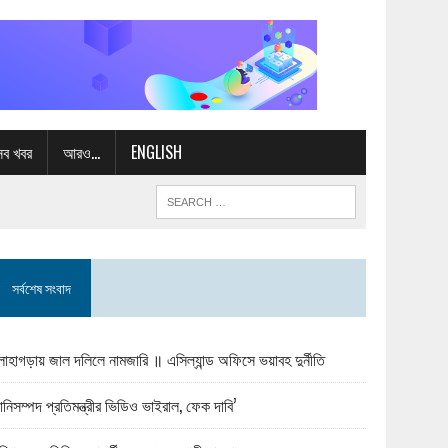
সব খবর
আরও…
ENGLISH
সর্বশেষ সংবাদ
োহাগড়ায় জাল দলিলে নামজারি ॥ এসিল্যান্ড অফিসে ভয়াবহ দুর্নীতি
ানিসম্পদ প্রতিমন্ত্রীর ভিডিও ভাইরাল, ফেক দাবি’