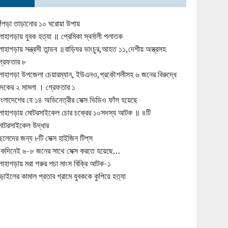
িঁপড়া তাড়ানোর ১০ ঘরোয়া উপায়
োহাগড়ায় যুবক হত্যা ॥ প্রেমিকা স্বর্নালী পলাতক
োহাগড়ায় সন্ত্রসী তান্ডব ॥বাড়িঘর ভাংচুর,আহত ১১,দেশীয় অস্ত্রসহ
্রেফতার ৮
োহাগড়া উপজেলা চেয়ারম্যান, ইউএনও,প্রকৌশলীসহ ৬ জনের বিরুদ্ধে
ুদকের ২ মামলা । গ্রেফতার ১
াংলাদেশের যে ১৪ অভিনেত্রীর সেক্স ভিডিও ফাঁস হয়েছে
োহাগড়ায় মোটরসাইকেল চোর চক্রের ১০সদস্য আটক ॥ ৪টি
োটরসাইকেল উদ্ধার
েলেদের জন্য ৮টি সেক্স হাইজিন টিপ্‌স
কদিনেই ৬-৮ জনের সাথে সেক্স করতে হয়েছে…
োহাগড়ায় মরা গরুর পচা মাংস বিক্রি আটক-১
ড়াইলের কামাল প্রতাব গ্রামে যুবককে কুপিয়ে হত্যা