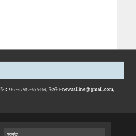
-৭১৯৫৯৫০, মোবাইল: +৮৮-০১৭৪০-৯৪২২৬৫, ইমেইল-newsalline@gmail.com,
সতর্কতা