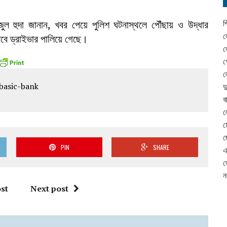
ুল হুদা জানান, খবর পেয়ে পুলিশ ঘটনাস্থলে পৌঁছায় ও উদ্ধার
প
ল
ে ড্রাইভার পালিয়ে গেছে।
ল
গ
ল
দ
ব
ল
ম
ছ
PIN
SHARE
এ
ল
ন
st
Next post