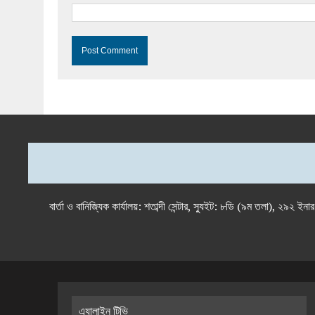
বার্তা ও বানিজ্যিক কার্যালয়: শতাব্দী সেন্টার, স্যুইট: ৮ডি (৯ম 
এ্যালাইন টিভি