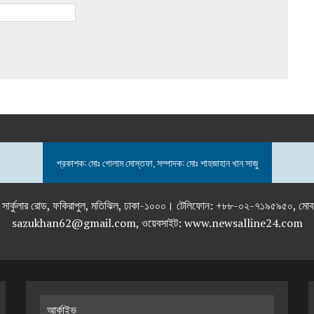
প্রকাশক: মোঃ গোলাম মোস্তফা, সম্পাদক: মোঃ শাহজাহান খান সাজু
তলা), ২৯২ ইনার সার্কুলার রোড, ফকিরাপুল, মতিঝিল, ঢাকা-১০০০। টেলিফোন: +৮৮-০২
sazukhan62@gmail.com, ওয়েবসাইট: www.newsalline24.com
আর্কাইভ