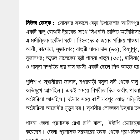
27 MAY 2026
|
লোহাগড়ায় চেয়ারম্যান প্রার্থী আতিকুল ইসল
1 AUGUST 2026
|
লোহাগড়ায় জাল দলিলে নামজারি ॥ এসিল্যা
নিউজ ডেস্ক :
সোমবার সকালে বেড়া উপজেলার আমিনপুর থ
একটি বালু বোঝাই ট্রাকের সাথে সিএনজি চালিত অটোরিক্স
এ মর্মান্তিক দুর্ঘটনা ঘটে। নিহতদের ৫ জনের পরিচয় প
আলী, কাদোয়া, সুজানগর; যাত্রী সাধন দাস (৬০), বিষ্ণুপুর,
সুজানগর; আব্দুল মালেকের স্ত্রী পান্না খাতুন (৩৫), হাস
ও পান্না দম্পতির ছয় মাস বয়সী একটি ছেলে শিশু আহত হয়
পুলিশ ও স্থানীয়রা জানান, নগরবাড়ী যমুনা নদী থেকে ব
অভিমুখে আসছিল। একই সময়ে বিপরীত দিক অর্থাৎ পাবনা 
অটোরিক্সা আসছিল। ঘটনার সময় কাশীনাথপুর মোড় সন্নিহি
অটোরিক্সা আরোহীর মৃত্যু হয়। স্থানীয় লোকজন উদ্ধার 
পাবনা জেলা প্রশাসক রেখা রাণী বালা, ইউপি চেয়ারম্যা
করেছেন। জেলা প্রশাসক সরকারের তরফ থেকে প্রাথমিকভাব