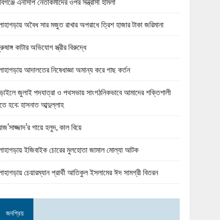
বিগঞ্জে এনসিপি নেতাকর্মীদের ওপর সন্ত্রাসী হামলা
োহাগড়ায় অবৈধ সার মজুত রাখার অপরাধে ত্রিশ হাজার টাকা জরিমানা
ুরুষাঙ্গ কাটার অভিযোগ স্ত্রীর বিরুদ্ধে
োহাগড়ায় আদালতের নিষেধাজ্ঞা অমান্য করে গাছ কর্তন
ড়াইলে জুলাই পদযাত্রা ও পথসভায় সাংগঠনিকভাবে আমাদের শক্তিশালী
তে হবে: হাসনাত আব্দুল্লাহ
জ‘সাজ্জাদ’র গায়ে হলুদ, কাল বিয়ে
োহাগড়ায় ইজিবাইক চোরের মুলহোতা জামাল মোল্যা আটক
োহাগড়ায় চেয়ারম্যান প্রার্থী আতিকুল ইসলামের ঈদ সামগ্রী বিতরন
জনপ্রিয়