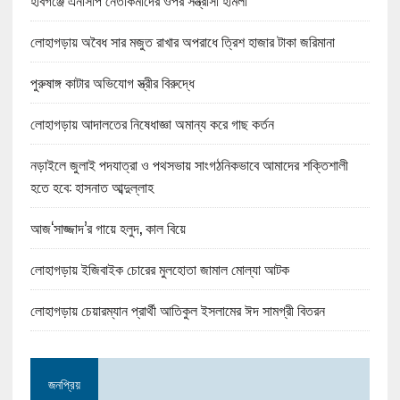
হবিগঞ্জে এনসিপি নেতাকর্মীদের ওপর সন্ত্রাসী হামলা
লোহাগড়ায় অবৈধ সার মজুত রাখার অপরাধে ত্রিশ হাজার টাকা জরিমানা
পুরুষাঙ্গ কাটার অভিযোগ স্ত্রীর বিরুদ্ধে
লোহাগড়ায় আদালতের নিষেধাজ্ঞা অমান্য করে গাছ কর্তন
নড়াইলে জুলাই পদযাত্রা ও পথসভায় সাংগঠনিকভাবে আমাদের শক্তিশালী
হতে হবে: হাসনাত আব্দুল্লাহ
আজ‘সাজ্জাদ’র গায়ে হলুদ, কাল বিয়ে
লোহাগড়ায় ইজিবাইক চোরের মুলহোতা জামাল মোল্যা আটক
লোহাগড়ায় চেয়ারম্যান প্রার্থী আতিকুল ইসলামের ঈদ সামগ্রী বিতরন
জনপ্রিয়