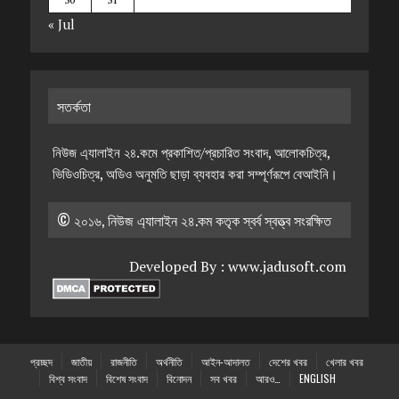
« Jul
সতর্কতা
নিউজ এ্যালাইন ২৪.কমে প্রকাশিত/প্রচারিত সংবাদ, আলোকচিত্র,
ভিডিওচিত্র, অডিও অনুমতি ছাড়া ব্যবহার করা সম্পূর্ণরূপে বেআইনি।
© ২০১৬, নিউজ এ্যালাইন ২৪.কম কতৃক স্বর্ব স্বত্ত্ব সংরক্ষিত
Developed By :
www.jadusoft.com
প্রচ্ছদ
জাতীয়
রাজনীতি
অর্থনীতি
আইন-আদালত
দেশের খবর
খেলার খবর
বিশ্ব সংবাদ
বিশেষ সংবাদ
বিনোদন
সব খবর
আরও…
ENGLISH