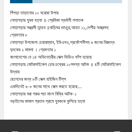
পিঁপড়া তাড়ানোর ১০ ঘরোয়া উপায়
লোহাগড়ায় যুবক হত্যা ॥ প্রেমিকা স্বর্নালী পলাতক
লোহাগড়ায় সন্ত্রসী তান্ডব ॥বাড়িঘর ভাংচুর,আহত ১১,দেশীয় অস্ত্রসহ
গ্রেফতার ৮
লোহাগড়া উপজেলা চেয়ারম্যান, ইউএনও,প্রকৌশলীসহ ৬ জনের বিরুদ্ধে
দুদকের ২ মামলা । গ্রেফতার ১
বাংলাদেশের যে ১৪ অভিনেত্রীর সেক্স ভিডিও ফাঁস হয়েছে
লোহাগড়ায় মোটরসাইকেল চোর চক্রের ১০সদস্য আটক ॥ ৪টি মোটরসাইকেল
উদ্ধার
ছেলেদের জন্য ৮টি সেক্স হাইজিন টিপ্‌স
একদিনেই ৬-৮ জনের সাথে সেক্স করতে হয়েছে…
লোহাগড়ায় মরা গরুর পচা মাংস বিক্রি আটক-১
নড়াইলের কামাল প্রতাব গ্রামে যুবককে কুপিয়ে হত্যা