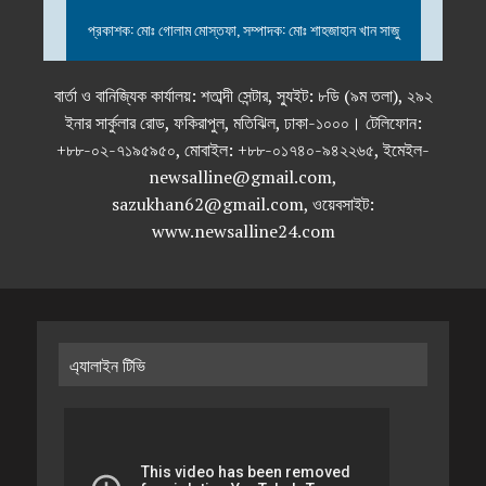
প্রকাশক: মোঃ গোলাম মোস্তফা, সম্পাদক: মোঃ শাহজাহান খান সাজু
বার্তা ও বানিজ্যিক কার্যালয়: শতাব্দী সেন্টার, স্যুইট: ৮ডি (৯ম তলা), ২৯২
ইনার সার্কুলার রোড, ফকিরাপুল, মতিঝিল, ঢাকা-১০০০। টেলিফোন:
+৮৮-০২-৭১৯৫৯৫০, মোবাইল: +৮৮-০১৭৪০-৯৪২২৬৫, ইমেইল-
newsalline@gmail.com,
sazukhan62@gmail.com, ওয়েবসাইট:
www.newsalline24.com
এ্যালাইন টিভি