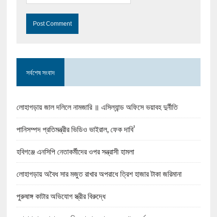
সর্বশেষ সংবাদ
লোহাগড়ায় জাল দলিলে নামজারি ॥ এসিল্যান্ড অফিসে ভয়াবহ দুর্নীতি
পানিসম্পদ প্রতিমন্ত্রীর ভিডিও ভাইরাল, ফেক দাবি’
হবিগঞ্জে এনসিপি নেতাকর্মীদের ওপর সন্ত্রাসী হামলা
লোহাগড়ায় অবৈধ সার মজুত রাখার অপরাধে ত্রিশ হাজার টাকা জরিমানা
পুরুষাঙ্গ কাটার অভিযোগ স্ত্রীর বিরুদ্ধে