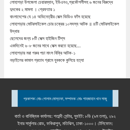
লোহাগড়া উপজেলা চেয়ারম্যান, ইউএনও,প্রকৌশলীসহ ৬ জনের বিরুদ্ধে
দুদকের ২ মামলা । গ্রেফতার ১
বাংলাদেশের যে ১৪ অভিনেত্রীর সেক্স ভিডিও ফাঁস হয়েছে
লোহাগড়ায় মোটরসাইকেল চোর চক্রের ১০সদস্য আটক ॥ ৪টি মোটরসাইকেল
উদ্ধার
ছেলেদের জন্য ৮টি সেক্স হাইজিন টিপ্‌স
একদিনেই ৬-৮ জনের সাথে সেক্স করতে হয়েছে…
লোহাগড়ায় মরা গরুর পচা মাংস বিক্রি আটক-১
নড়াইলের কামাল প্রতাব গ্রামে যুবককে কুপিয়ে হত্যা
প্রকাশক: মোঃ গোলাম মোস্তফা, সম্পাদক: মোঃ শাহজাহান খান সাজু
বার্তা ও বানিজ্যিক কার্যালয়: শতাব্দী সেন্টার, স্যুইট: ৮ডি (৯ম তলা), ২৯২
ইনার সার্কুলার রোড, ফকিরাপুল, মতিঝিল, ঢাকা-১০০০। টেলিফোন: