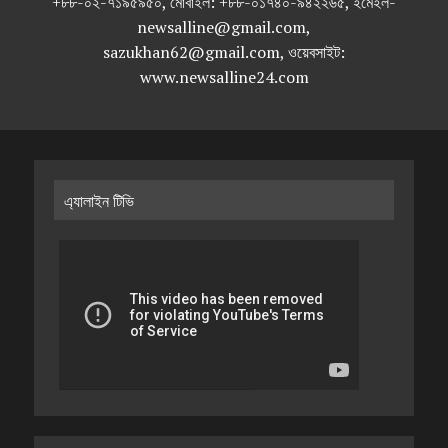
+৮৮-০২-৭১৯৫৯৫০, মোবাইল: +৮৮-০১৭৪০-৯৪২২৬৫, ইমেইল-
newsalline@gmail.com,
sazukhan62@gmail.com, ওয়েবসাইট:
www.newsalline24.com
এ্যালাইন টিভি