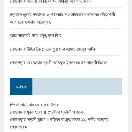
লোহাগড়ায় আদালতের নিষেধাজ্ঞা অমান্য করে গাছ কর্তন
নড়াইলে জুলাই পদযাত্রা ও পথসভায় সাংগঠনিকভাবে আমাদের শক্তিশালী
হতে হবে: হাসনাত আব্দুল্লাহ
আজ‘সাজ্জাদ’র গায়ে হলুদ, কাল বিয়ে
লোহাগড়ায় ইজিবাইক চোরের মুলহোতা জামাল মোল্যা আটক
লোহাগড়ায় চেয়ারম্যান প্রার্থী আতিকুল ইসলামের ঈদ সামগ্রী বিতরন
জনপ্রিয়
পিঁপড়া তাড়ানোর ১০ ঘরোয়া উপায়
লোহাগড়ায় যুবক হত্যা ॥ প্রেমিকা স্বর্নালী পলাতক
লোহাগড়ায় সন্ত্রসী তান্ডব ॥বাড়িঘর ভাংচুর,আহত ১১,দেশীয় অস্ত্রসহ
গ্রেফতার ৮