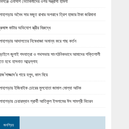
বিগঞ্জে এনসিপি নেতাকর্মীদের ওপর সন্ত্রাসী হামলা
োহাগড়ায় অবৈধ সার মজুত রাখার অপরাধে ত্রিশ হাজার টাকা জরিমানা
ুরুষাঙ্গ কাটার অভিযোগ স্ত্রীর বিরুদ্ধে
োহাগড়ায় আদালতের নিষেধাজ্ঞা অমান্য করে গাছ কর্তন
ড়াইলে জুলাই পদযাত্রা ও পথসভায় সাংগঠনিকভাবে আমাদের শক্তিশালী
তে হবে: হাসনাত আব্দুল্লাহ
জ‘সাজ্জাদ’র গায়ে হলুদ, কাল বিয়ে
োহাগড়ায় ইজিবাইক চোরের মুলহোতা জামাল মোল্যা আটক
োহাগড়ায় চেয়ারম্যান প্রার্থী আতিকুল ইসলামের ঈদ সামগ্রী বিতরন
জনপ্রিয়