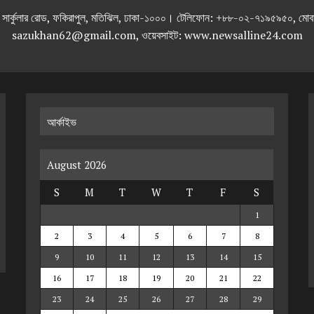
তলা), ২৯২ ইনার সার্কুলার রোড, ফকিরাপুল, মতিঝিল, ঢাকা-১০০০। টেলিফোন: +৮৮-০২
sazukhan62@gmail.com, ওয়েবসাইট: www.newsalline24.com
আর্কাইভ
August 2026
S
M
T
W
T
F
S
1
2
3
4
5
6
7
8
9
10
11
12
13
14
15
16
17
18
19
20
21
22
23
24
25
26
27
28
29