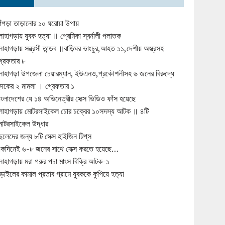
িঁপড়া তাড়ানোর ১০ ঘরোয়া উপায়
োহাগড়ায় যুবক হত্যা ॥ প্রেমিকা স্বর্নালী পলাতক
োহাগড়ায় সন্ত্রসী তান্ডব ॥বাড়িঘর ভাংচুর,আহত ১১,দেশীয় অস্ত্রসহ
্রেফতার ৮
োহাগড়া উপজেলা চেয়ারম্যান, ইউএনও,প্রকৌশলীসহ ৬ জনের বিরুদ্ধে
ুদকের ২ মামলা । গ্রেফতার ১
াংলাদেশের যে ১৪ অভিনেত্রীর সেক্স ভিডিও ফাঁস হয়েছে
োহাগড়ায় মোটরসাইকেল চোর চক্রের ১০সদস্য আটক ॥ ৪টি
োটরসাইকেল উদ্ধার
েলেদের জন্য ৮টি সেক্স হাইজিন টিপ্‌স
কদিনেই ৬-৮ জনের সাথে সেক্স করতে হয়েছে…
োহাগড়ায় মরা গরুর পচা মাংস বিক্রি আটক-১
ড়াইলের কামাল প্রতাব গ্রামে যুবককে কুপিয়ে হত্যা