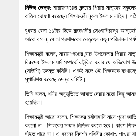
27 MAY 2026
|
লোহাগড়ায় চেয়ারম্যান প্রার্থী আতিকুল ইসল
নিউজ ডেস্ক:
নারায়ণগঞ্জের বন্দরের পিয়ার সাত্তার স্কুল
1 AUGUST 2026
|
লোহাগড়ায় জাল দলিলে নামজারি ॥ এসিল্যা
বাতিল ঘোষণা করেছেন শিক্ষামন্ত্রী নুরুল ইসলাম নাহিদ। গ
বুধবার বেলা ১১টার দিকে রাজধানীর সেগুবাগিচাস্থ আন্তর্জ
আরো বলেন, জেলা প্রশাসকের নেতৃত্বে নতুন পরিচালনা পর্
শিক্ষামন্ত্রী বলেন, নারায়ণগঞ্জের বন্দর উপজেলার পিয়ার স
বিরুদ্ধে ইসলাম ধর্ম সম্পর্কে কটূক্তি করার যে অভিযোগ 
(মাউশি) তদন্ত কমিটি। একই সঙ্গে ওই শিক্ষককে বরখাস্ত
সুপারিশও করেছে তদন্ত কমিটি।
তিনি বলেন, ধর্মীয় অনুভূতিতে আঘাত দেয়ার মতো কিছু আমর
হয়েছিল।
শিক্ষামন্ত্রী আরো বলেন, শিক্ষকের মর্যাদাহানি মানে পুরো 
করবো না। শিক্ষকের সম্মান নিশ্চিত করতে হবে। কারণ শি
ঘটতে পারে না। এ ধরনের নিদর্শন পৃথিবীর কোথাও পাওয়া যাবে