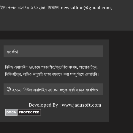
-৭১৯৫৯৫০, মোবাইল: +৮৮-০১৭৪০-৯৪২২৬৫, ইমেইল-newsalline@gmail.com,
সতর্কতা
নিউজ এ্যালাইন ২৪.কমে প্রকাশিত/প্রচারিত সংবাদ, আলোকচিত্র,
ভিডিওচিত্র, অডিও অনুমতি ছাড়া ব্যবহার করা সম্পূর্ণরূপে বেআইনি।
© ২০১৬, নিউজ এ্যালাইন ২৪.কম কতৃক স্বর্ব স্বত্ত্ব সংরক্ষিত
Developed By :
www.jadusoft.com