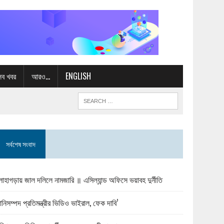
সব খবর
আরও…
ENGLISH
সর্বশেষ সংবাদ
োহাগড়ায় জাল দলিলে নামজারি ॥ এসিল্যান্ড অফিসে ভয়াবহ দুর্নীতি
ানিসম্পদ প্রতিমন্ত্রীর ভিডিও ভাইরাল, ফেক দাবি’