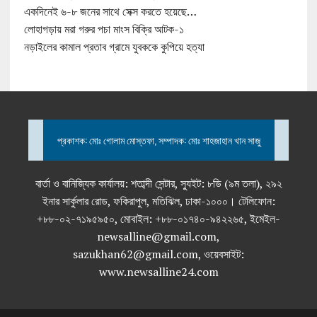
একদিনেই ৬-৮ জনের সাথে সেক্স করতে হয়েছে…
লোহাগড়ায় মরা গরুর পচা মাংস বিক্রি আটক-১
নড়াইলের কামাল প্রতাব গ্রামে যুবককে কুপিয়ে হত্যা
প্রকাশক: মোঃ গোলাম মোস্তফা, সম্পাদক: মোঃ শাহজাহান খান সাজু
বার্তা ও বানিজ্যিক কার্যালয়: শতাব্দী সেন্টার, স্যুইট: ৮ডি (৯ম তলা), ২৯২
ইনার সার্কুলার রোড, ফকিরাপুল, মতিঝিল, ঢাকা-১০০০। টেলিফোন:
+৮৮-০২-৭১৯৫৯৫০, মোবাইল: +৮৮-০১৭৪০-৯৪২২৬৫, ইমেইল-
newsalline@gmail.com,
sazukhan62@gmail.com, ওয়েবসাইট:
www.newsalline24.com