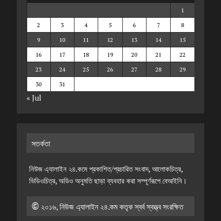
1
2
3
4
5
6
7
8
9
10
11
12
13
14
15
16
17
18
19
20
21
22
23
24
25
26
27
28
29
30
31
« Jul
সতর্কতা
নিউজ এ্যালাইন ২৪.কমে প্রকাশিত/প্রচারিত সংবাদ, আলোকচিত্র,
ভিডিওচিত্র, অডিও অনুমতি ছাড়া ব্যবহার করা সম্পূর্ণরূপে বেআইনি।
© ২০১৬, নিউজ এ্যালাইন ২৪.কম কতৃক স্বর্ব স্বত্ত্ব সংরক্ষিত