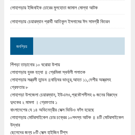
লোহাগড়ায় ইজিবাইক চোরের মুলহোতা জামাল মোল্যা আটক
লোহাগড়ায় চেয়ারম্যান প্রার্থী আতিকুল ইসলামের ঈদ সামগ্রী বিতরন
জনপ্রিয়
পিঁপড়া তাড়ানোর ১০ ঘরোয়া উপায়
লোহাগড়ায় যুবক হত্যা ॥ প্রেমিকা স্বর্নালী পলাতক
লোহাগড়ায় সন্ত্রসী তান্ডব ॥বাড়িঘর ভাংচুর,আহত ১১,দেশীয় অস্ত্রসহ
গ্রেফতার ৮
লোহাগড়া উপজেলা চেয়ারম্যান, ইউএনও,প্রকৌশলীসহ ৬ জনের বিরুদ্ধে
দুদকের ২ মামলা । গ্রেফতার ১
বাংলাদেশের যে ১৪ অভিনেত্রীর সেক্স ভিডিও ফাঁস হয়েছে
লোহাগড়ায় মোটরসাইকেল চোর চক্রের ১০সদস্য আটক ॥ ৪টি মোটরসাইকেল
উদ্ধার
ছেলেদের জন্য ৮টি সেক্স হাইজিন টিপ্‌স