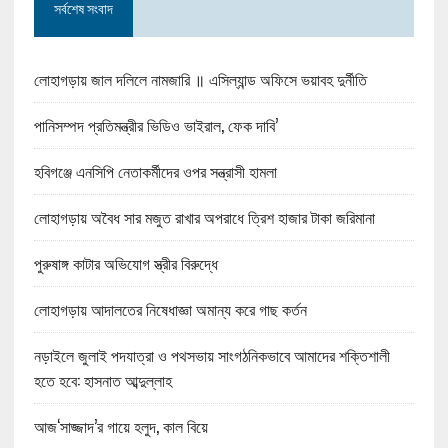
সর্বশেষ সংবাদ
লোহাগড়ায় জাল দলিলে নামজারি ॥ এসিল্যান্ড অফিসে ভয়াবহ দুর্নীতি
পানিসম্পদ প্রতিমন্ত্রীর ভিডিও ভাইরাল, ফেক দাবি’
হবিগঞ্জে এনসিপি নেতাকর্মীদের ওপর সন্ত্রাসী হামলা
লোহাগড়ায় অবৈধ সার মজুত রাখার অপরাধে ত্রিশ হাজার টাকা জরিমানা
পুরুষাঙ্গ কাটার অভিযোগ স্ত্রীর বিরুদ্ধে
লোহাগড়ায় আদালতের নিষেধাজ্ঞা অমান্য করে গাছ কর্তন
নড়াইলে জুলাই পদযাত্রা ও পথসভায় সাংগঠনিকভাবে আমাদের শক্তিশালী
হতে হবে: হাসনাত আব্দুল্লাহ
আজ‘সাজ্জাদ’র গায়ে হলুদ, কাল বিয়ে