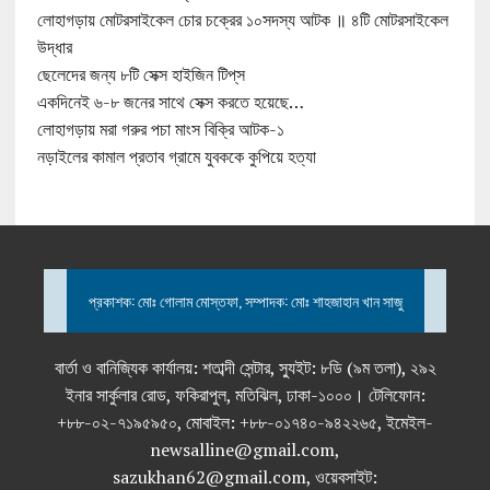
লোহাগড়ায় মোটরসাইকেল চোর চক্রের ১০সদস্য আটক ॥ ৪টি মোটরসাইকেল
উদ্ধার
ছেলেদের জন্য ৮টি সেক্স হাইজিন টিপ্‌স
একদিনেই ৬-৮ জনের সাথে সেক্স করতে হয়েছে…
লোহাগড়ায় মরা গরুর পচা মাংস বিক্রি আটক-১
নড়াইলের কামাল প্রতাব গ্রামে যুবককে কুপিয়ে হত্যা
প্রকাশক: মোঃ গোলাম মোস্তফা, সম্পাদক: মোঃ শাহজাহান খান সাজু
বার্তা ও বানিজ্যিক কার্যালয়: শতাব্দী সেন্টার, স্যুইট: ৮ডি (৯ম তলা), ২৯২
ইনার সার্কুলার রোড, ফকিরাপুল, মতিঝিল, ঢাকা-১০০০। টেলিফোন:
+৮৮-০২-৭১৯৫৯৫০, মোবাইল: +৮৮-০১৭৪০-৯৪২২৬৫, ইমেইল-
newsalline@gmail.com,
sazukhan62@gmail.com, ওয়েবসাইট: