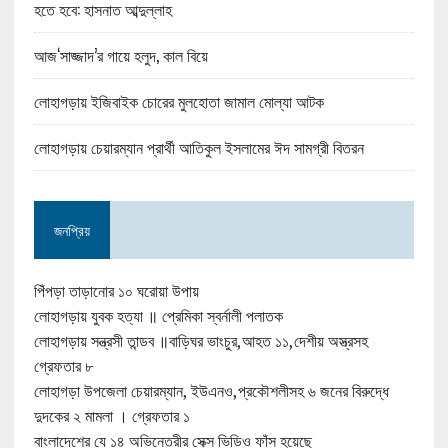
হতে হবে: হাসনাত আব্দুল্লাহ
আজ‘সাজ্জাদ’র গায়ে হলুদ, কাল বিয়ে
লোহাগড়ায় ইজিবাইক চোরের মুলহোতা জামাল মোল্যা আটক
লোহাগড়ায় চেয়ারম্যান প্রার্থী আতিকুল ইসলামের ঈদ সামগ্রী বিতরন
জনপ্রিয়
পিঁপড়া তাড়ানোর ১০ ঘরোয়া উপায়
লোহাগড়ায় যুবক হত্যা ॥ প্রেমিকা স্বর্নালী পলাতক
লোহাগড়ায় সন্ত্রসী তান্ডব ॥বাড়িঘর ভাংচুর,আহত ১১,দেশীয় অস্ত্রসহ
গ্রেফতার ৮
লোহাগড়া উপজেলা চেয়ারম্যান, ইউএনও,প্রকৌশলীসহ ৬ জনের বিরুদ্ধে
দুদকের ২ মামলা । গ্রেফতার ১
বাংলাদেশের যে ১৪ অভিনেত্রীর সেক্স ভিডিও ফাঁস হয়েছে