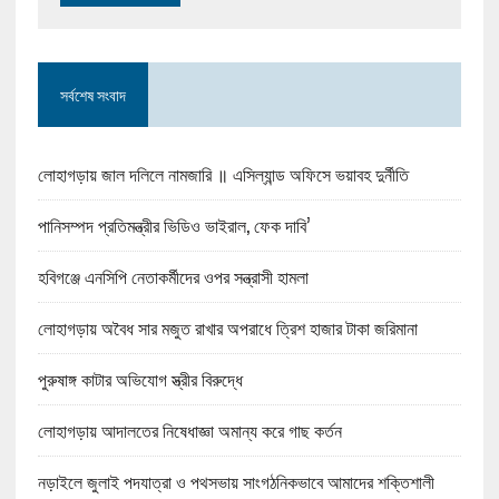
সর্বশেষ সংবাদ
লোহাগড়ায় জাল দলিলে নামজারি ॥ এসিল্যান্ড অফিসে ভয়াবহ দুর্নীতি
পানিসম্পদ প্রতিমন্ত্রীর ভিডিও ভাইরাল, ফেক দাবি’
হবিগঞ্জে এনসিপি নেতাকর্মীদের ওপর সন্ত্রাসী হামলা
লোহাগড়ায় অবৈধ সার মজুত রাখার অপরাধে ত্রিশ হাজার টাকা জরিমানা
পুরুষাঙ্গ কাটার অভিযোগ স্ত্রীর বিরুদ্ধে
লোহাগড়ায় আদালতের নিষেধাজ্ঞা অমান্য করে গাছ কর্তন
নড়াইলে জুলাই পদযাত্রা ও পথসভায় সাংগঠনিকভাবে আমাদের শক্তিশালী