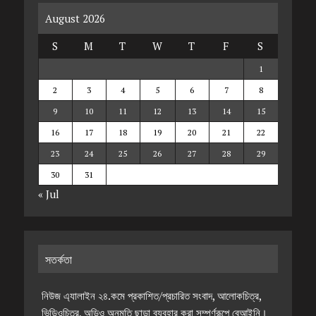
August 2026
S
M
T
W
T
F
S
1
2
3
4
5
6
7
8
9
10
11
12
13
14
15
16
17
18
19
20
21
22
23
24
25
26
27
28
29
30
31
« Jul
সতর্কতা
নিউজ এ্যালাইন ২৪.কমে প্রকাশিত/প্রচারিত সংবাদ, আলোকচিত্র,
ভিডিওচিত্র, অডিও অনুমতি ছাড়া ব্যবহার করা সম্পূর্ণরূপে বেআইনি।