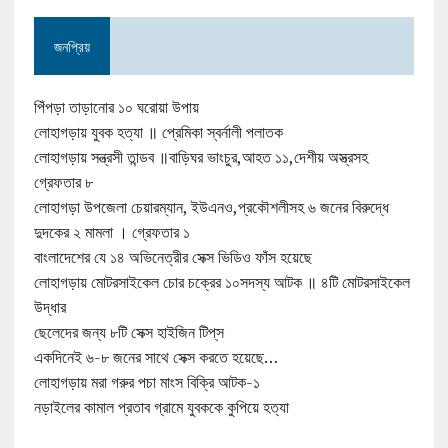
জনপ্রিয়
পিঁপড়া তাড়ানোর ১০ ঘরোয়া উপায়
লোহাগড়ায় যুবক হত্যা ॥ প্রেমিকা স্বর্নালী পলাতক
লোহাগড়ায় সন্ত্রসী তান্ডব ॥বাড়িঘর ভাংচুর,আহত ১১,দেশীয় অস্ত্রসহ
গ্রেফতার ৮
লোহাগড়া উপজেলা চেয়ারম্যান, ইউএনও,প্রকৌশলীসহ ৬ জনের বিরুদ্ধে
দুদকের ২ মামলা । গ্রেফতার ১
বাংলাদেশের যে ১৪ অভিনেত্রীর সেক্স ভিডিও ফাঁস হয়েছে
লোহাগড়ায় মোটরসাইকেল চোর চক্রের ১০সদস্য আটক ॥ ৪টি মোটরসাইকেল
উদ্ধার
ছেলেদের জন্য ৮টি সেক্স হাইজিন টিপ্‌স
একদিনেই ৬-৮ জনের সাথে সেক্স করতে হয়েছে…
লোহাগড়ায় মরা গরুর পচা মাংস বিক্রি আটক-১
নড়াইলের কামাল প্রতাব গ্রামে যুবককে কুপিয়ে হত্যা