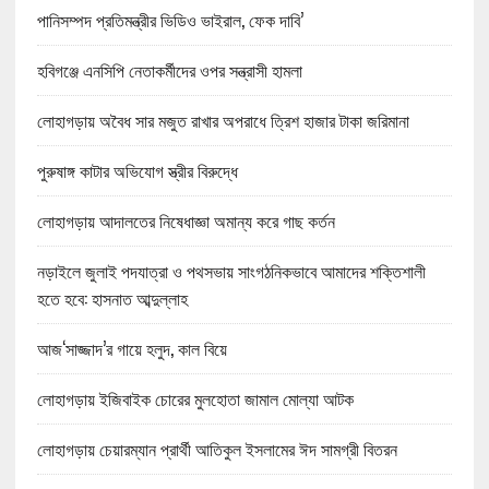
পানিসম্পদ প্রতিমন্ত্রীর ভিডিও ভাইরাল, ফেক দাবি’
হবিগঞ্জে এনসিপি নেতাকর্মীদের ওপর সন্ত্রাসী হামলা
লোহাগড়ায় অবৈধ সার মজুত রাখার অপরাধে ত্রিশ হাজার টাকা জরিমানা
পুরুষাঙ্গ কাটার অভিযোগ স্ত্রীর বিরুদ্ধে
লোহাগড়ায় আদালতের নিষেধাজ্ঞা অমান্য করে গাছ কর্তন
নড়াইলে জুলাই পদযাত্রা ও পথসভায় সাংগঠনিকভাবে আমাদের শক্তিশালী
হতে হবে: হাসনাত আব্দুল্লাহ
আজ‘সাজ্জাদ’র গায়ে হলুদ, কাল বিয়ে
লোহাগড়ায় ইজিবাইক চোরের মুলহোতা জামাল মোল্যা আটক
লোহাগড়ায় চেয়ারম্যান প্রার্থী আতিকুল ইসলামের ঈদ সামগ্রী বিতরন