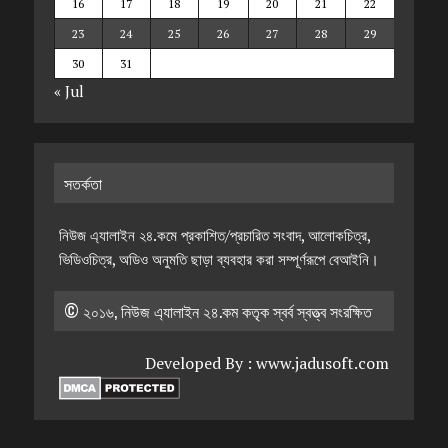
16
17
18
19
20
21
22
23
24
25
26
27
28
29
30
31
« Jul
সতর্কতা
নিউজ এ্যালাইন ২৪.কমে প্রকাশিত/প্রচারিত সংবাদ, আলোকচিত্র,
ভিডিওচিত্র, অডিও অনুমতি ছাড়া ব্যবহার করা সম্পূর্ণরূপে বেআইনি।
© ২০১৬, নিউজ এ্যালাইন ২৪.কম কতৃক স্বর্ব স্বত্ত্ব সংরক্ষিত
Developed By :
www.jadusoft.com