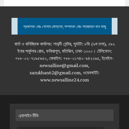
প্রকাশক: মোঃ গোলাম মোস্তফা, সম্পাদক: মোঃ শাহজাহান খান সাজু
বার্তা ও বানিজ্যিক কার্যালয়: শতাব্দী সেন্টার, স্যুইট: ৮ডি (৯ম তলা), ২৯২
ইনার সার্কুলার রোড, ফকিরাপুল, মতিঝিল, ঢাকা-১০০০। টেলিফোন:
+৮৮-০২-৭১৯৫৯৫০, মোবাইল: +৮৮-০১৭৪০-৯৪২২৬৫, ইমেইল-
newsalline@gmail.com,
sazukhan62@gmail.com, ওয়েবসাইট:
www.newsalline24.com
এ্যালাইন টিভি