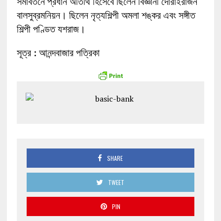
সমাবর্তনে প্রধান অতিথি হিসেবে ছিলেন বিজ্ঞানী দোরাইরাজন
বালসুব্রমনিয়ন। ছিলেন নৃত্যশিল্পী অমলা শঙ্কর এবং সঙ্গীত
শিল্পী পণ্ডিত যশরাজ।
সূত্র : আনন্দবাজার পত্রিকা
SHARE
TWEET
PIN