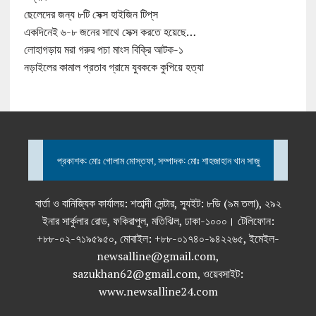
ছেলেদের জন্য ৮টি সেক্স হাইজিন টিপ্‌স
একদিনেই ৬-৮ জনের সাথে সেক্স করতে হয়েছে…
লোহাগড়ায় মরা গরুর পচা মাংস বিক্রি আটক-১
নড়াইলের কামাল প্রতাব গ্রামে যুবককে কুপিয়ে হত্যা
প্রকাশক: মোঃ গোলাম মোস্তফা, সম্পাদক: মোঃ শাহজাহান খান সাজু
বার্তা ও বানিজ্যিক কার্যালয়: শতাব্দী সেন্টার, স্যুইট: ৮ডি (৯ম তলা), ২৯২
ইনার সার্কুলার রোড, ফকিরাপুল, মতিঝিল, ঢাকা-১০০০। টেলিফোন:
+৮৮-০২-৭১৯৫৯৫০, মোবাইল: +৮৮-০১৭৪০-৯৪২২৬৫, ইমেইল-
newsalline@gmail.com,
sazukhan62@gmail.com, ওয়েবসাইট:
www.newsalline24.com