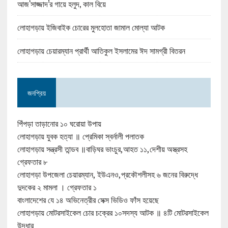
আজ‘সাজ্জাদ’র গায়ে হলুদ, কাল বিয়ে
লোহাগড়ায় ইজিবাইক চোরের মুলহোতা জামাল মোল্যা আটক
লোহাগড়ায় চেয়ারম্যান প্রার্থী আতিকুল ইসলামের ঈদ সামগ্রী বিতরন
জনপ্রিয়
পিঁপড়া তাড়ানোর ১০ ঘরোয়া উপায়
লোহাগড়ায় যুবক হত্যা ॥ প্রেমিকা স্বর্নালী পলাতক
লোহাগড়ায় সন্ত্রসী তান্ডব ॥বাড়িঘর ভাংচুর,আহত ১১,দেশীয় অস্ত্রসহ
গ্রেফতার ৮
লোহাগড়া উপজেলা চেয়ারম্যান, ইউএনও,প্রকৌশলীসহ ৬ জনের বিরুদ্ধে
দুদকের ২ মামলা । গ্রেফতার ১
বাংলাদেশের যে ১৪ অভিনেত্রীর সেক্স ভিডিও ফাঁস হয়েছে
লোহাগড়ায় মোটরসাইকেল চোর চক্রের ১০সদস্য আটক ॥ ৪টি মোটরসাইকেল
উদ্ধার