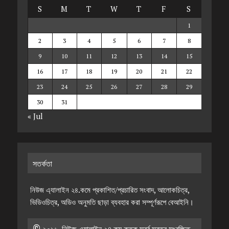
S
M
T
W
T
F
S
1
2
3
4
5
6
7
8
9
10
11
12
13
14
15
16
17
18
19
20
21
22
23
24
25
26
27
28
29
30
31
« Jul
সতর্কতা
নিউজ এ্যালাইন ২৪.কমে প্রকাশিত/প্রচারিত সংবাদ, আলোকচিত্র,
ভিডিওচিত্র, অডিও অনুমতি ছাড়া ব্যবহার করা সম্পূর্ণরূপে বেআইনি।
© ২০১৬, নিউজ এ্যালাইন ২৪.কম কতৃক স্বর্ব স্বত্ত্ব সংরক্ষিত