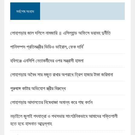
সর্বশেষ সংবাদ
লোহাগড়ায় জাল দলিলে নামজারি ॥ এসিল্যান্ড অফিসে ভয়াবহ দুর্নীতি
পানিসম্পদ প্রতিমন্ত্রীর ভিডিও ভাইরাল, ফেক দাবি’
হবিগঞ্জে এনসিপি নেতাকর্মীদের ওপর সন্ত্রাসী হামলা
লোহাগড়ায় অবৈধ সার মজুত রাখার অপরাধে ত্রিশ হাজার টাকা জরিমানা
পুরুষাঙ্গ কাটার অভিযোগ স্ত্রীর বিরুদ্ধে
লোহাগড়ায় আদালতের নিষেধাজ্ঞা অমান্য করে গাছ কর্তন
নড়াইলে জুলাই পদযাত্রা ও পথসভায় সাংগঠনিকভাবে আমাদের শক্তিশালী
হতে হবে: হাসনাত আব্দুল্লাহ