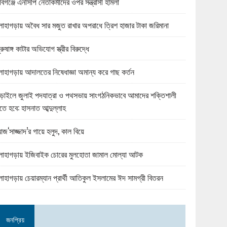
বিগঞ্জে এনসিপি নেতাকর্মীদের ওপর সন্ত্রাসী হামলা
োহাগড়ায় অবৈধ সার মজুত রাখার অপরাধে ত্রিশ হাজার টাকা জরিমানা
ুরুষাঙ্গ কাটার অভিযোগ স্ত্রীর বিরুদ্ধে
োহাগড়ায় আদালতের নিষেধাজ্ঞা অমান্য করে গাছ কর্তন
ড়াইলে জুলাই পদযাত্রা ও পথসভায় সাংগঠনিকভাবে আমাদের শক্তিশালী
তে হবে: হাসনাত আব্দুল্লাহ
জ‘সাজ্জাদ’র গায়ে হলুদ, কাল বিয়ে
োহাগড়ায় ইজিবাইক চোরের মুলহোতা জামাল মোল্যা আটক
োহাগড়ায় চেয়ারম্যান প্রার্থী আতিকুল ইসলামের ঈদ সামগ্রী বিতরন
জনপ্রিয়