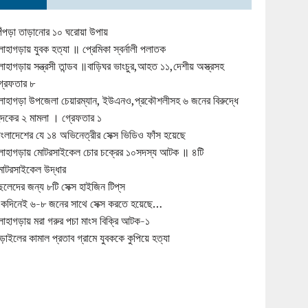
িঁপড়া তাড়ানোর ১০ ঘরোয়া উপায়
োহাগড়ায় যুবক হত্যা ॥ প্রেমিকা স্বর্নালী পলাতক
োহাগড়ায় সন্ত্রসী তান্ডব ॥বাড়িঘর ভাংচুর,আহত ১১,দেশীয় অস্ত্রসহ
্রেফতার ৮
োহাগড়া উপজেলা চেয়ারম্যান, ইউএনও,প্রকৌশলীসহ ৬ জনের বিরুদ্ধে
ুদকের ২ মামলা । গ্রেফতার ১
াংলাদেশের যে ১৪ অভিনেত্রীর সেক্স ভিডিও ফাঁস হয়েছে
োহাগড়ায় মোটরসাইকেল চোর চক্রের ১০সদস্য আটক ॥ ৪টি
োটরসাইকেল উদ্ধার
েলেদের জন্য ৮টি সেক্স হাইজিন টিপ্‌স
কদিনেই ৬-৮ জনের সাথে সেক্স করতে হয়েছে…
োহাগড়ায় মরা গরুর পচা মাংস বিক্রি আটক-১
ড়াইলের কামাল প্রতাব গ্রামে যুবককে কুপিয়ে হত্যা