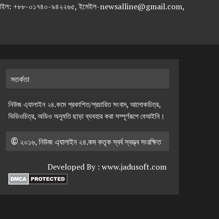
-৭১৯৫৯৫০, মোবাইল: +৮৮-০১৭৪০-৯৪২২৬৫, ইমেইল-newsalline@gmail.com,
সতর্কতা
নিউজ এ্যালাইন ২৪.কমে প্রকাশিত/প্রচারিত সংবাদ, আলোকচিত্র,
ভিডিওচিত্র, অডিও অনুমতি ছাড়া ব্যবহার করা সম্পূর্ণরূপে বেআইনি।
© ২০১৬, নিউজ এ্যালাইন ২৪.কম কতৃক স্বর্ব স্বত্ত্ব সংরক্ষিত
Developed By :
www.jadusoft.com