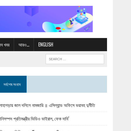
সব খবর
আরও…
ENGLISH
সর্বশেষ সংবাদ
োহাগড়ায় জাল দলিলে নামজারি ॥ এসিল্যান্ড অফিসে ভয়াবহ দুর্নীতি
ানিসম্পদ প্রতিমন্ত্রীর ভিডিও ভাইরাল, ফেক দাবি’