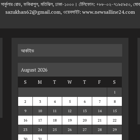
তলা), ২৯২ ইনার সার্কুলার রোড, ফকিরাপুল, মতিঝিল, ঢাকা-১০০০। টেলিফোন: +৮৮-০২
sazukhan62@gmail.com, ওয়েবসাইট: www.newsalline24.com
আর্কাইভ
August 2026
S
M
T
W
T
F
S
1
2
3
4
5
6
7
8
9
10
11
12
13
14
15
16
17
18
19
20
21
22
23
24
25
26
27
28
29
30
31