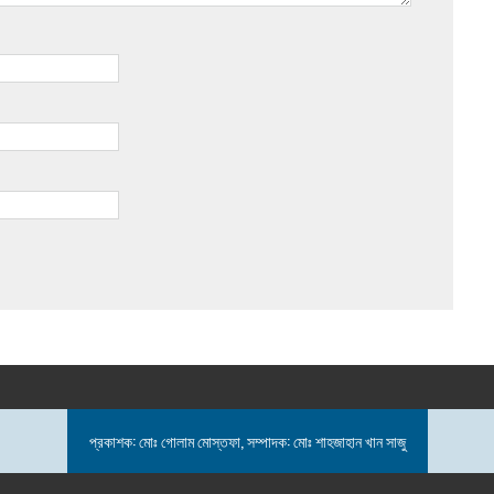
প্রকাশক: মোঃ গোলাম মোস্তফা, সম্পাদক: মোঃ শাহজাহান খান সাজু