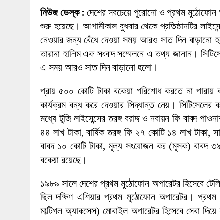
27 MAY 2026
|
লোহাগড়ায় চেয়ারম্যান প্রার্থী আতিকুল ইসল
নিউজ ডেস্ক :
দেশের সবচেয়ে পুরোনো ও প্রথম মুঠোফোন অপ
1 AUGUST 2026
|
লোহাগড়ায় জাল দলিলে নামজারি ॥ এসিল্যা
শুরু হয়েছে। আগামীকাল বুধবার থেকে প্রতিষ্ঠানটির লাইসেন
নেওয়ার জন্য বেঁধে দেওয়া সময় আরও সাত দিন বাড়ানো হয়
তারানা হালিম এক সংবাদ সম্মেলনে এ তথ্য জানান। সিটিস
এ সময় আরও সাত দিন বাড়ানো হলো।
প্রায় ৫০০ কোটি টাকা বকেয়া পরিশোধ করতে না পারায় বা
কার্যক্রম বন্ধ করে দেওয়ার সিদ্ধান্ত নেয়। সিটিসেলে
মধ্যে টুজি লাইসেন্সের তরঙ্গ বরাদ্দ ও নবায়ন ফি বাবদ প
৪৪ লাখ টাকা, বার্ষিক তরঙ্গ ফি ২৭ কোটি ১৪ লাখ টাকা, সা
বাবদ ১০ কোটি টাকা, মূল্য সংযোজন কর (মূসক) বাবদ ৩
বকেয়া রয়েছে।
১৯৮৯ সালে দেশের প্রথম মুঠোফোন অপারেটর হিসেবে টেলি
ছিল দক্ষিণ এশিয়ার প্রথম মুঠোফোন অপারেটর। প্রথম
মাল্টিপল অ্যাকসেস) মোবাইল অপারেটর হিসেবে সেবা দিয়ে