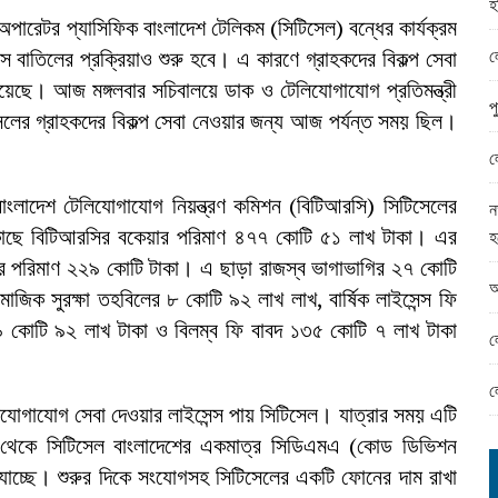
হ
ামের ঈদ সামগ্রী বিতরন
ারেটর প্যাসিফিক বাংলাদেশ টেলিকম (সিটিসেল) বন্ধের কার্যক্রম
ন্ড অফিসে ভয়াবহ দুর্নীতি
ল
্স বাতিলের প্রক্রিয়াও শুরু হবে। এ কারণে গ্রাহকদের বিকল্প সেবা
েছে। আজ মঙ্গলবার সচিবালয়ে ডাক ও টেলিযোগাযোগ প্রতিমন্ত্রী
প
েলের গ্রাহকদের বিকল্প সেবা নেওয়ার জন্য আজ পর্যন্ত সময় ছিল।
ল
ংলাদেশ টেলিযোগাযোগ নিয়ন্ত্রণ কমিশন (বিটিআরসি) সিটিসেলের
ন
র কাছে বিটিআরসির বকেয়ার পরিমাণ ৪৭৭ কোটি ৫১ লাখ টাকা। এর
হ
াওনার পরিমাণ ২২৯ কোটি টাকা। এ ছাড়া রাজস্ব ভাগাভাগির ২৭ কোটি
আ
মাজিক সুরক্ষা তহবিলের ৮ কোটি ৯২ লাখ লাখ, বার্ষিক লাইসেন্স ফি
৯ কোটি ৯২ লাখ টাকা ও বিলম্ব ফি বাবদ ১৩৫ কোটি ৭ লাখ টাকা
ল
ল
যোগাযোগ সেবা দেওয়ার লাইসেন্স পায় সিটিসেল। যাত্রার সময় এটি
 থেকে সিটিসেল বাংলাদেশের একমাত্র সিডিএমএ (কোড ডিভিশন
 যাচ্ছে। শুরুর দিকে সংযোগসহ সিটিসেলের একটি ফোনের দাম রাখা