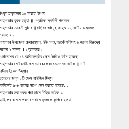
িঁপড়া তাড়ানোর ১০ ঘরোয়া উপায়
োহাগড়ায় যুবক হত্যা ॥ প্রেমিকা স্বর্নালী পলাতক
োহাগড়ায় সন্ত্রসী তান্ডব ॥বাড়িঘর ভাংচুর,আহত ১১,দেশীয় অস্ত্রসহ
্রেফতার ৮
োহাগড়া উপজেলা চেয়ারম্যান, ইউএনও,প্রকৌশলীসহ ৬ জনের বিরুদ্ধে
ুদকের ২ মামলা । গ্রেফতার ১
াংলাদেশের যে ১৪ অভিনেত্রীর সেক্স ভিডিও ফাঁস হয়েছে
োহাগড়ায় মোটরসাইকেল চোর চক্রের ১০সদস্য আটক ॥ ৪টি
োটরসাইকেল উদ্ধার
েলেদের জন্য ৮টি সেক্স হাইজিন টিপ্‌স
কদিনেই ৬-৮ জনের সাথে সেক্স করতে হয়েছে…
োহাগড়ায় মরা গরুর পচা মাংস বিক্রি আটক-১
ড়াইলের কামাল প্রতাব গ্রামে যুবককে কুপিয়ে হত্যা