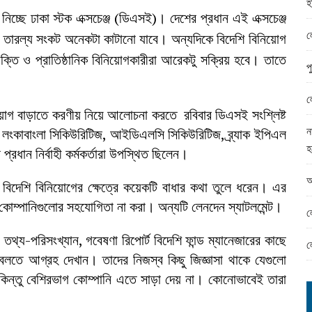
হ
ামের ঈদ সামগ্রী বিতরন
নিচ্ছে ঢাকা স্টক এক্সচেঞ্জ (ডিএসই)। দেশের প্রধান এই এক্সচেঞ্জ
ন্ড অফিসে ভয়াবহ দুর্নীতি
ল
ান তারল্য সংকট অনেকটা কাটানো যাবে। অন্যদিকে বিদেশি বিনিয়োগ
ক্তি ও প্রাতিষ্ঠানিক বিনিয়োগকারীরা আরেকটু সক্রিয় হবে। তাতে
প
ল
োগ বাড়াতে করণীয় নিয়ে আলোচনা করতে রবিবার ডিএসই সংশ্লিষ্ট
ন
ে লংকাবাংলা সিকিউরিটিজ, আইডিএলসি সিকিউরিটিজ, ব্র্যাক ইপিএল
হ
্রধান নির্বাহী কর্মকর্তারা উপস্থিত ছিলেন।
আ
রা বিদেশি বিনিয়োগের ক্ষেত্রে কয়েকটি বাধার কথা তুলে ধরেন। এর
ত কোম্পানিগুলোর সহযোগিতা না করা। অন্যটি লেনদেন স্যাটলমেন্ট।
ল
 তথ্য-পরিসংখ্যান, গবেষণা রিপোর্ট বিদেশি ফান্ড ম্যানেজারের কাছে
ল
া বলতে আগ্রহ দেখান। তাদের নিজস্ব কিছু জিজ্ঞাসা থাকে যেগুলো
কিন্তু বেশিরভাগ কোম্পানি এতে সাড়া দেয় না। কোনোভাবেই তারা