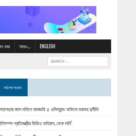
সব খবর
আরও…
ENGLISH
সর্বশেষ সংবাদ
োহাগড়ায় জাল দলিলে নামজারি ॥ এসিল্যান্ড অফিসে ভয়াবহ দুর্নীতি
ানিসম্পদ প্রতিমন্ত্রীর ভিডিও ভাইরাল, ফেক দাবি’