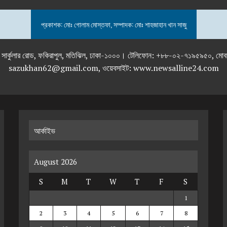
প্রকাশক: মোঃ গোলাম মোস্তফা, সম্পাদক: মোঃ শাহজাহান খান সাজু
তলা), ২৯২ ইনার সার্কুলার রোড, ফকিরাপুল, মতিঝিল, ঢাকা-১০০০। টেলিফোন: +৮৮-০২
sazukhan62@gmail.com, ওয়েবসাইট: www.newsalline24.com
আর্কাইভ
August 2026
S
M
T
W
T
F
S
1
2
3
4
5
6
7
8