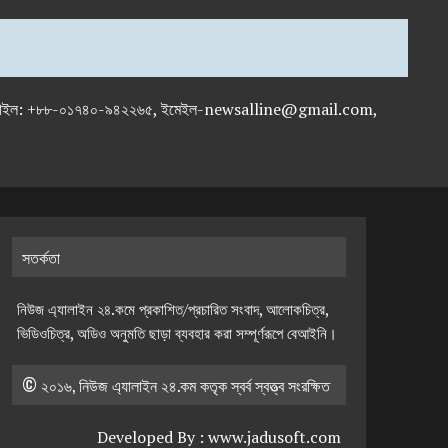
-৭১৯৫৯৫০, মোবাইল: +৮৮-০১৭৪০-৯৪২২৬৫, ইমেইল-newsalline@gmail.com,
সতর্কতা
নিউজ এ্যালাইন ২৪.কমে প্রকাশিত/প্রচারিত সংবাদ, আলোকচিত্র,
ভিডিওচিত্র, অডিও অনুমতি ছাড়া ব্যবহার করা সম্পূর্ণরূপে বেআইনি।
© ২০১৬, নিউজ এ্যালাইন ২৪.কম কতৃক স্বর্ব স্বত্ত্ব সংরক্ষিত
Developed By :
www.jadusoft.com