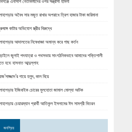
বিগঞ্জে এনসিপি নেতাকর্মীদের ওপর সন্ত্রাসী হামলা
োহাগড়ায় অবৈধ সার মজুত রাখার অপরাধে ত্রিশ হাজার টাকা জরিমানা
ুরুষাঙ্গ কাটার অভিযোগ স্ত্রীর বিরুদ্ধে
োহাগড়ায় আদালতের নিষেধাজ্ঞা অমান্য করে গাছ কর্তন
ড়াইলে জুলাই পদযাত্রা ও পথসভায় সাংগঠনিকভাবে আমাদের শক্তিশালী
তে হবে: হাসনাত আব্দুল্লাহ
জ‘সাজ্জাদ’র গায়ে হলুদ, কাল বিয়ে
োহাগড়ায় ইজিবাইক চোরের মুলহোতা জামাল মোল্যা আটক
োহাগড়ায় চেয়ারম্যান প্রার্থী আতিকুল ইসলামের ঈদ সামগ্রী বিতরন
জনপ্রিয়