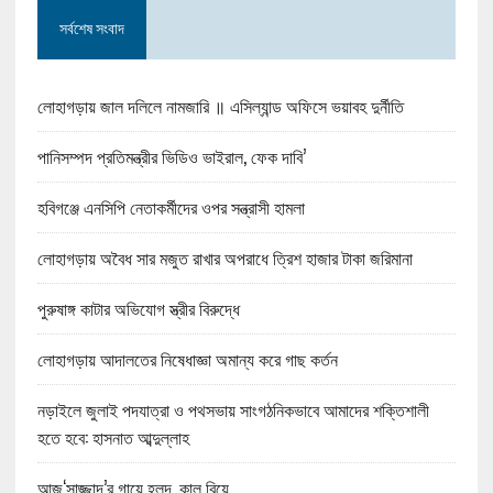
সর্বশেষ সংবাদ
লোহাগড়ায় জাল দলিলে নামজারি ॥ এসিল্যান্ড অফিসে ভয়াবহ দুর্নীতি
পানিসম্পদ প্রতিমন্ত্রীর ভিডিও ভাইরাল, ফেক দাবি’
হবিগঞ্জে এনসিপি নেতাকর্মীদের ওপর সন্ত্রাসী হামলা
লোহাগড়ায় অবৈধ সার মজুত রাখার অপরাধে ত্রিশ হাজার টাকা জরিমানা
পুরুষাঙ্গ কাটার অভিযোগ স্ত্রীর বিরুদ্ধে
লোহাগড়ায় আদালতের নিষেধাজ্ঞা অমান্য করে গাছ কর্তন
নড়াইলে জুলাই পদযাত্রা ও পথসভায় সাংগঠনিকভাবে আমাদের শক্তিশালী
হতে হবে: হাসনাত আব্দুল্লাহ
আজ‘সাজ্জাদ’র গায়ে হলুদ, কাল বিয়ে