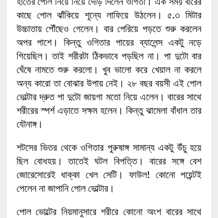
হাতের পোল নিয়ে নিয়ে দৌড় দিলেন ওগিতা। এক সময় বারের
কাছে পোল ঝাঁকিয়ে শূন্যে লাফিয়ে উঠলেন। ৫.৩ মিটার
উচ্চাতায় পৌঁছেও গেলেন। বার পেরিয়ে পড়তে শুরু করলেন
অপর পাশে। কিন্তু ওগিতার পায়ের ব্যালেন্স একটু নড়ে
গিয়েছিল। তাই শরীরটা ঠিকভাবে পড়ছিল না। পা দুটো বার
ঘেঁষে নামতে শুরু করলো। খুব ভালো করে খেয়াল না করলে
অন্য কারো তা বোঝার উপায় নেই। ২৮ বছর বয়সী এই পোল
ভোল্টার দ্রুত পা দুটো জায়গা মতো নিয়ে এলেন। বারের সাথে
শরীরের স্পর্শ এড়াতে সক্ষম হলেন। কিন্তু ঝামেলা বাঁধাল তার
যৌনাঙ্গ।
শটসের ভিতর থেকে ওগিতার পুরুষাঙ্গ সামান্য একটু উঁচু হয়ে
ছিল বোধহয়। তাতেই ঘটল বিপত্তি। বারের সঙ্গে বেশ
জোরেসোরেই ধাক্কা খেল সেটি। ফাউল! কোনো পয়েন্টই
পেলেন না জাপানি পোল ভোল্টার।
পোল ভোল্টের নিয়মানুসারে শরীরে কোনো অংশ বারের সাথে