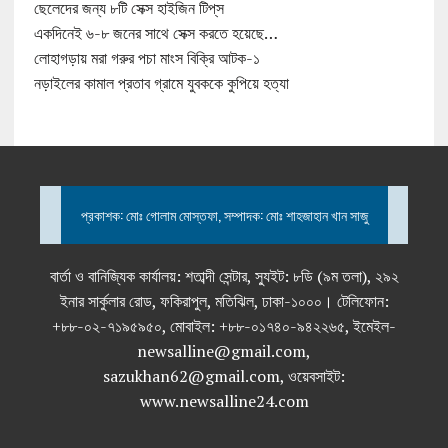
ছেলেদের জন্য ৮টি সেক্স হাইজিন টিপ্‌স
একদিনেই ৬-৮ জনের সাথে সেক্স করতে হয়েছে…
লোহাগড়ায় মরা গরুর পচা মাংস বিক্রি আটক-১
নড়াইলের কামাল প্রতাব গ্রামে যুবককে কুপিয়ে হত্যা
প্রকাশক: মোঃ গোলাম মোস্তফা, সম্পাদক: মোঃ শাহজাহান খান সাজু
বার্তা ও বানিজ্যিক কার্যালয়: শতাব্দী সেন্টার, স্যুইট: ৮ডি (৯ম তলা), ২৯২
ইনার সার্কুলার রোড, ফকিরাপুল, মতিঝিল, ঢাকা-১০০০। টেলিফোন:
+৮৮-০২-৭১৯৫৯৫০, মোবাইল: +৮৮-০১৭৪০-৯৪২২৬৫, ইমেইল-
newsalline@gmail.com,
sazukhan62@gmail.com, ওয়েবসাইট:
www.newsalline24.com