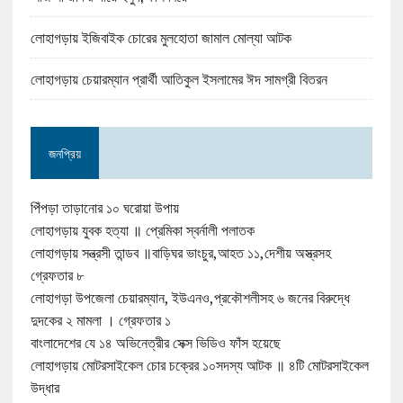
লোহাগড়ায় ইজিবাইক চোরের মুলহোতা জামাল মোল্যা আটক
লোহাগড়ায় চেয়ারম্যান প্রার্থী আতিকুল ইসলামের ঈদ সামগ্রী বিতরন
জনপ্রিয়
পিঁপড়া তাড়ানোর ১০ ঘরোয়া উপায়
লোহাগড়ায় যুবক হত্যা ॥ প্রেমিকা স্বর্নালী পলাতক
লোহাগড়ায় সন্ত্রসী তান্ডব ॥বাড়িঘর ভাংচুর,আহত ১১,দেশীয় অস্ত্রসহ
গ্রেফতার ৮
লোহাগড়া উপজেলা চেয়ারম্যান, ইউএনও,প্রকৌশলীসহ ৬ জনের বিরুদ্ধে
দুদকের ২ মামলা । গ্রেফতার ১
বাংলাদেশের যে ১৪ অভিনেত্রীর সেক্স ভিডিও ফাঁস হয়েছে
লোহাগড়ায় মোটরসাইকেল চোর চক্রের ১০সদস্য আটক ॥ ৪টি মোটরসাইকেল
উদ্ধার