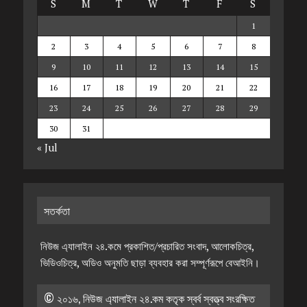
S
M
T
W
T
F
S
1
2
3
4
5
6
7
8
9
10
11
12
13
14
15
16
17
18
19
20
21
22
23
24
25
26
27
28
29
30
31
« Jul
সতর্কতা
নিউজ এ্যালাইন ২৪.কমে প্রকাশিত/প্রচারিত সংবাদ, আলোকচিত্র,
ভিডিওচিত্র, অডিও অনুমতি ছাড়া ব্যবহার করা সম্পূর্ণরূপে বেআইনি।
© ২০১৬, নিউজ এ্যালাইন ২৪.কম কতৃক স্বর্ব স্বত্ত্ব সংরক্ষিত