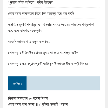
পুরুষাঙ্গ কাটার অভিযোগ স্ত্রীর বিরুদ্ধে
লোহাগড়ায় আদালতের নিষেধাজ্ঞা অমান্য করে গাছ কর্তন
নড়াইলে জুলাই পদযাত্রা ও পথসভায় সাংগঠনিকভাবে আমাদের শক্তিশালী
হতে হবে: হাসনাত আব্দুল্লাহ
আজ‘সাজ্জাদ’র গায়ে হলুদ, কাল বিয়ে
লোহাগড়ায় ইজিবাইক চোরের মুলহোতা জামাল মোল্যা আটক
লোহাগড়ায় চেয়ারম্যান প্রার্থী আতিকুল ইসলামের ঈদ সামগ্রী বিতরন
জনপ্রিয়
পিঁপড়া তাড়ানোর ১০ ঘরোয়া উপায়
লোহাগড়ায় যুবক হত্যা ॥ প্রেমিকা স্বর্নালী পলাতক