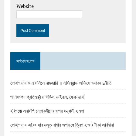
Website
সর্বশেষ সংবাদ
লোহাগড়ায় জাল দলিলে নামজারি ॥ এসিল্যান্ড অফিসে ভয়াবহ দুর্নীতি
পানিসম্পদ প্রতিমন্ত্রীর ভিডিও ভাইরাল, ফেক দাবি’
হবিগঞ্জে এনসিপি নেতাকর্মীদের ওপর সন্ত্রাসী হামলা
লোহাগড়ায় অবৈধ সার মজুত রাখার অপরাধে ত্রিশ হাজার টাকা জরিমানা