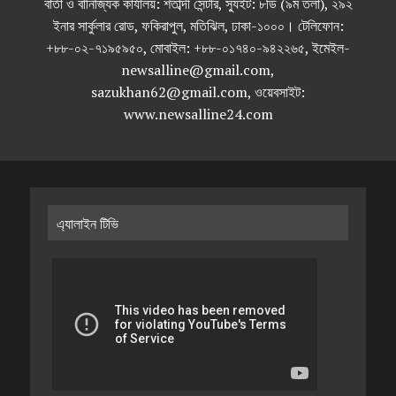
বার্তা ও বানিজ্যিক কার্যালয়: শতাব্দী সেন্টার, স্যুইট: ৮ডি (৯ম তলা), ২৯২
ইনার সার্কুলার রোড, ফকিরাপুল, মতিঝিল, ঢাকা-১০০০। টেলিফোন:
+৮৮-০২-৭১৯৫৯৫০, মোবাইল: +৮৮-০১৭৪০-৯৪২২৬৫, ইমেইল-
newsalline@gmail.com,
sazukhan62@gmail.com, ওয়েবসাইট:
www.newsalline24.com
এ্যালাইন টিভি