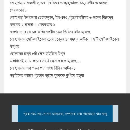
লোহাগড়ায় সন্ত্রসী তান্ডব ॥বাড়িঘর ভাংচুর,আহত ১১,দেশীয় অস্ত্রসহ
গ্রেফতার ৮
লোহাগড়া উপজেলা চেয়ারম্যান, ইউএনও,প্রকৌশলীসহ ৬ জনের বিরুদ্ধে
দুদকের ২ মামলা । গ্রেফতার ১
বাংলাদেশের যে ১৪ অভিনেত্রীর সেক্স ভিডিও ফাঁস হয়েছে
লোহাগড়ায় মোটরসাইকেল চোর চক্রের ১০সদস্য আটক ॥ ৪টি মোটরসাইকেল
উদ্ধার
ছেলেদের জন্য ৮টি সেক্স হাইজিন টিপ্‌স
একদিনেই ৬-৮ জনের সাথে সেক্স করতে হয়েছে…
লোহাগড়ায় মরা গরুর পচা মাংস বিক্রি আটক-১
নড়াইলের কামাল প্রতাব গ্রামে যুবককে কুপিয়ে হত্যা
প্রকাশক: মোঃ গোলাম মোস্তফা, সম্পাদক: মোঃ শাহজাহান খান সাজু