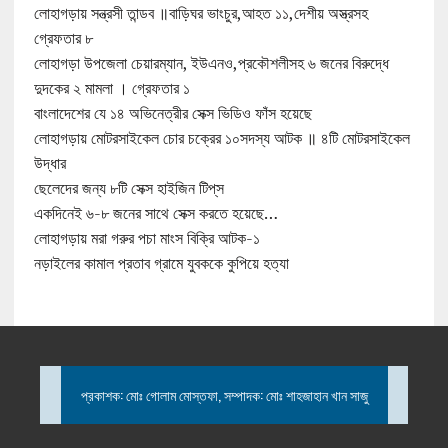
লোহাগড়ায় সন্ত্রসী তান্ডব ॥বাড়িঘর ভাংচুর,আহত ১১,দেশীয় অস্ত্রসহ
গ্রেফতার ৮
লোহাগড়া উপজেলা চেয়ারম্যান, ইউএনও,প্রকৌশলীসহ ৬ জনের বিরুদ্ধে
দুদকের ২ মামলা । গ্রেফতার ১
বাংলাদেশের যে ১৪ অভিনেত্রীর সেক্স ভিডিও ফাঁস হয়েছে
লোহাগড়ায় মোটরসাইকেল চোর চক্রের ১০সদস্য আটক ॥ ৪টি মোটরসাইকেল
উদ্ধার
ছেলেদের জন্য ৮টি সেক্স হাইজিন টিপ্‌স
একদিনেই ৬-৮ জনের সাথে সেক্স করতে হয়েছে…
লোহাগড়ায় মরা গরুর পচা মাংস বিক্রি আটক-১
নড়াইলের কামাল প্রতাব গ্রামে যুবককে কুপিয়ে হত্যা
প্রকাশক: মোঃ গোলাম মোস্তফা, সম্পাদক: মোঃ শাহজাহান খান সাজু