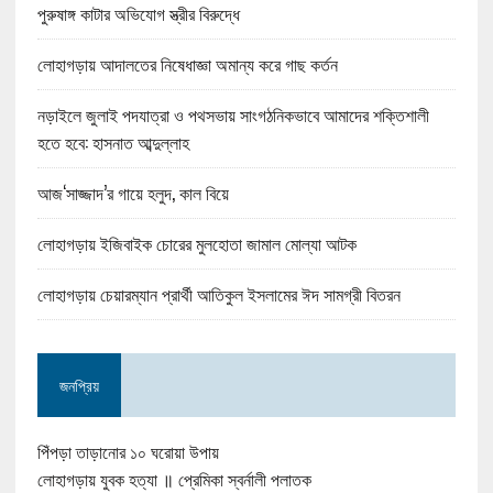
পুরুষাঙ্গ কাটার অভিযোগ স্ত্রীর বিরুদ্ধে
লোহাগড়ায় আদালতের নিষেধাজ্ঞা অমান্য করে গাছ কর্তন
নড়াইলে জুলাই পদযাত্রা ও পথসভায় সাংগঠনিকভাবে আমাদের শক্তিশালী
হতে হবে: হাসনাত আব্দুল্লাহ
আজ‘সাজ্জাদ’র গায়ে হলুদ, কাল বিয়ে
লোহাগড়ায় ইজিবাইক চোরের মুলহোতা জামাল মোল্যা আটক
লোহাগড়ায় চেয়ারম্যান প্রার্থী আতিকুল ইসলামের ঈদ সামগ্রী বিতরন
জনপ্রিয়
পিঁপড়া তাড়ানোর ১০ ঘরোয়া উপায়
লোহাগড়ায় যুবক হত্যা ॥ প্রেমিকা স্বর্নালী পলাতক