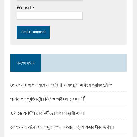
Website
সর্বশেষ সংবাদ
লোহাগড়ায় জাল দলিলে নামজারি ॥ এসিল্যান্ড অফিসে ভয়াবহ দুর্নীতি
পানিসম্পদ প্রতিমন্ত্রীর ভিডিও ভাইরাল, ফেক দাবি’
হবিগঞ্জে এনসিপি নেতাকর্মীদের ওপর সন্ত্রাসী হামলা
লোহাগড়ায় অবৈধ সার মজুত রাখার অপরাধে ত্রিশ হাজার টাকা জরিমানা