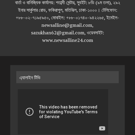
বার্তা ও বানিজ্যিক কার্যালয়: শতাব্দী সেন্টার, স্যুইট: ৮ডি (৯ম তলা), ২৯২
ইনার সার্কুলার রোড, ফকিরাপুল, মতিঝিল, ঢাকা-১০০০। টেলিফোন:
+৮৮-০২-৭১৯৫৯৫০, মোবাইল: +৮৮-০১৭৪০-৯৪২২৬৫, ইমেইল-
newsalline@gmail.com,
sazukhan62@gmail.com, ওয়েবসাইট:
www.newsalline24.com
এ্যালাইন টিভি