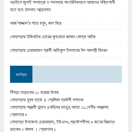
নড়াইলে জুলাই পদযাত্রা ও পথসভায় সাংগঠনিকভাবে আমাদের শক্তিশালী
হতে হবে: হাসনাত আব্দুল্লাহ
আজ‘সাজ্জাদ’র গায়ে হলুদ, কাল বিয়ে
লোহাগড়ায় ইজিবাইক চোরের মুলহোতা জামাল মোল্যা আটক
লোহাগড়ায় চেয়ারম্যান প্রার্থী আতিকুল ইসলামের ঈদ সামগ্রী বিতরন
জনপ্রিয়
পিঁপড়া তাড়ানোর ১০ ঘরোয়া উপায়
লোহাগড়ায় যুবক হত্যা ॥ প্রেমিকা স্বর্নালী পলাতক
লোহাগড়ায় সন্ত্রসী তান্ডব ॥বাড়িঘর ভাংচুর,আহত ১১,দেশীয় অস্ত্রসহ
গ্রেফতার ৮
লোহাগড়া উপজেলা চেয়ারম্যান, ইউএনও,প্রকৌশলীসহ ৬ জনের বিরুদ্ধে
দুদকের ২ মামলা । গ্রেফতার ১