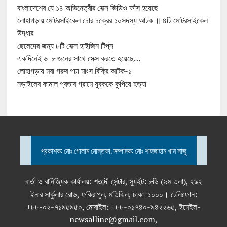
বাংলাদেশের যে ১৪ অভিনেত্রীর সেক্স ভিডিও ফাঁস হয়েছে
লোহাগড়ায় মোটরসাইকেল চোর চক্রের ১০সদস্য আটক ॥ ৪টি মোটরসাইকেল
উদ্ধার
ছেলেদের জন্য ৮টি সেক্স হাইজিন টিপ্‌স
একদিনেই ৬-৮ জনের সাথে সেক্স করতে হয়েছে…
লোহাগড়ায় মরা গরুর পচা মাংস বিক্রি আটক-১
নড়াইলের কামাল প্রতাব গ্রামে যুবককে কুপিয়ে হত্যা
প্রকাশক: মোঃ গোলাম মোস্তফা, সম্পাদক: মোঃ শাহজাহান খান সাজু
বার্তা ও বানিজ্যিক কার্যালয়: শতাব্দী সেন্টার, স্যুইট: ৮ডি (৯ম তলা), ২৯২
ইনার সার্কুলার রোড, ফকিরাপুল, মতিঝিল, ঢাকা-১০০০। টেলিফোন:
+৮৮-০২-৭১৯৫৯৫০, মোবাইল: +৮৮-০১৭৪০-৯৪২২৬৫, ইমেইল-
newsalline@gmail.com,