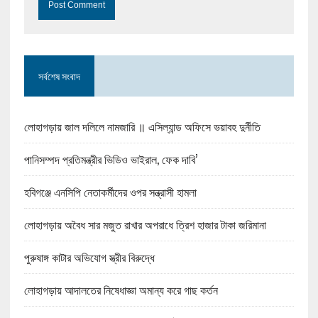
সর্বশেষ সংবাদ
লোহাগড়ায় জাল দলিলে নামজারি ॥ এসিল্যান্ড অফিসে ভয়াবহ দুর্নীতি
পানিসম্পদ প্রতিমন্ত্রীর ভিডিও ভাইরাল, ফেক দাবি’
হবিগঞ্জে এনসিপি নেতাকর্মীদের ওপর সন্ত্রাসী হামলা
লোহাগড়ায় অবৈধ সার মজুত রাখার অপরাধে ত্রিশ হাজার টাকা জরিমানা
পুরুষাঙ্গ কাটার অভিযোগ স্ত্রীর বিরুদ্ধে
লোহাগড়ায় আদালতের নিষেধাজ্ঞা অমান্য করে গাছ কর্তন