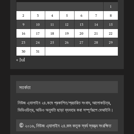
1
2
3
4
5
6
7
8
9
10
11
12
13
14
15
16
17
18
19
20
21
22
23
24
25
26
27
28
29
30
31
« Jul
সতর্কতা
নিউজ এ্যালাইন ২৪.কমে প্রকাশিত/প্রচারিত সংবাদ, আলোকচিত্র,
ভিডিওচিত্র, অডিও অনুমতি ছাড়া ব্যবহার করা সম্পূর্ণরূপে বেআইনি।
© ২০১৬, নিউজ এ্যালাইন ২৪.কম কতৃক স্বর্ব স্বত্ত্ব সংরক্ষিত