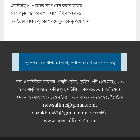
একদিনেই ৬-৮ জনের সাথে সেক্স করতে হয়েছে…
লোহাগড়ায় মরা গরুর পচা মাংস বিক্রি আটক-১
নড়াইলের কামাল প্রতাব গ্রামে যুবককে কুপিয়ে হত্যা
প্রকাশক: মোঃ গোলাম মোস্তফা, সম্পাদক: মোঃ শাহজাহান খান সাজু
বার্তা ও বানিজ্যিক কার্যালয়: শতাব্দী সেন্টার, স্যুইট: ৮ডি (৯ম তলা), ২৯২
ইনার সার্কুলার রোড, ফকিরাপুল, মতিঝিল, ঢাকা-১০০০। টেলিফোন:
+৮৮-০২-৭১৯৫৯৫০, মোবাইল: +৮৮-০১৭৪০-৯৪২২৬৫, ইমেইল-
newsalline@gmail.com,
sazukhan62@gmail.com, ওয়েবসাইট:
www.newsalline24.com