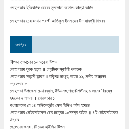
লোহাগড়ায় ইজিবাইক চোরের মুলহোতা জামাল মোল্যা আটক
লোহাগড়ায় চেয়ারম্যান প্রার্থী আতিকুল ইসলামের ঈদ সামগ্রী বিতরন
জনপ্রিয়
পিঁপড়া তাড়ানোর ১০ ঘরোয়া উপায়
লোহাগড়ায় যুবক হত্যা ॥ প্রেমিকা স্বর্নালী পলাতক
লোহাগড়ায় সন্ত্রসী তান্ডব ॥বাড়িঘর ভাংচুর,আহত ১১,দেশীয় অস্ত্রসহ
গ্রেফতার ৮
লোহাগড়া উপজেলা চেয়ারম্যান, ইউএনও,প্রকৌশলীসহ ৬ জনের বিরুদ্ধে
দুদকের ২ মামলা । গ্রেফতার ১
বাংলাদেশের যে ১৪ অভিনেত্রীর সেক্স ভিডিও ফাঁস হয়েছে
লোহাগড়ায় মোটরসাইকেল চোর চক্রের ১০সদস্য আটক ॥ ৪টি মোটরসাইকেল
উদ্ধার
ছেলেদের জন্য ৮টি সেক্স হাইজিন টিপ্‌স