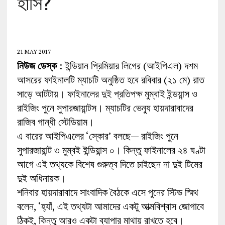
হাসি?
21 MAY 2017
নিউজ ডেস্ক
: ইন্ডিয়ান প্রিমিয়ার লিগের (আইপিএল) দশম
আসরের ফাইনালটি ম্যাচটি অনুষ্ঠিত হবে রবিবার (২১ মে) রাত
সাড়ে আটটায়। ফাইনালের দুই প্রতিপক্ষ মুম্বাই ইন্ডয়ান্স ও
রাইজিং পুনে সুপারজায়ান্টস। ম্যাচটির ভেন্যু হায়দারাবাদের
রাজিব গান্ধী স্টেডিয়াম।
এ বারের আইপিএলের ‘স্কোর’ বলছে— রাইজিং পুনে
সুপারজায়ান্ট ৩ মুম্বই ইন্ডিয়ান্স ০। কিন্তু ফাইনালের ২৪ ঘণ্টা
আগে এই তথ্যকে বিশেষ গুরুত্ব দিতে চাইছেন না দুই টিমের
দুই অধিনায়ক।
শনিবার হায়দারাবাদে সাংবাদিক বৈঠকে এসে পুনের স্টিভ স্মিথ
বলেন, ‘হ্যাঁ, এই তথ্যটা আমাদের একটু আত্মবিশ্বাস জোগাবে
ঠিকই, কিন্তু আরও একটা ব্যাপার মাথায় রাখতে হবে।