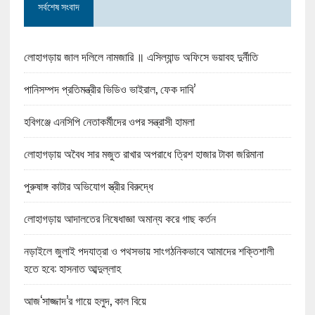
সর্বশেষ সংবাদ
লোহাগড়ায় জাল দলিলে নামজারি ॥ এসিল্যান্ড অফিসে ভয়াবহ দুর্নীতি
পানিসম্পদ প্রতিমন্ত্রীর ভিডিও ভাইরাল, ফেক দাবি’
হবিগঞ্জে এনসিপি নেতাকর্মীদের ওপর সন্ত্রাসী হামলা
লোহাগড়ায় অবৈধ সার মজুত রাখার অপরাধে ত্রিশ হাজার টাকা জরিমানা
পুরুষাঙ্গ কাটার অভিযোগ স্ত্রীর বিরুদ্ধে
লোহাগড়ায় আদালতের নিষেধাজ্ঞা অমান্য করে গাছ কর্তন
নড়াইলে জুলাই পদযাত্রা ও পথসভায় সাংগঠনিকভাবে আমাদের শক্তিশালী
হতে হবে: হাসনাত আব্দুল্লাহ
আজ‘সাজ্জাদ’র গায়ে হলুদ, কাল বিয়ে