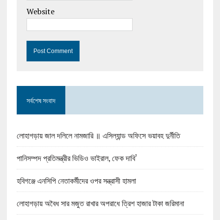
Website
সর্বশেষ সংবাদ
লোহাগড়ায় জাল দলিলে নামজারি ॥ এসিল্যান্ড অফিসে ভয়াবহ দুর্নীতি
পানিসম্পদ প্রতিমন্ত্রীর ভিডিও ভাইরাল, ফেক দাবি’
হবিগঞ্জে এনসিপি নেতাকর্মীদের ওপর সন্ত্রাসী হামলা
লোহাগড়ায় অবৈধ সার মজুত রাখার অপরাধে ত্রিশ হাজার টাকা জরিমানা