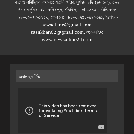
বার্তা ও বানিজ্যিক কার্যালয়: শতাব্দী সেন্টার, স্যুইট: ৮ডি (৯ম তলা), ২৯২
ইনার সার্কুলার রোড, ফকিরাপুল, মতিঝিল, ঢাকা-১০০০। টেলিফোন:
+৮৮-০২-৭১৯৫৯৫০, মোবাইল: +৮৮-০১৭৪০-৯৪২২৬৫, ইমেইল-
newsalline@gmail.com,
sazukhan62@gmail.com, ওয়েবসাইট:
www.newsalline24.com
এ্যালাইন টিভি