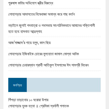
পুরুষাঙ্গ কাটার অভিযোগ স্ত্রীর বিরুদ্ধে
লোহাগড়ায় আদালতের নিষেধাজ্ঞা অমান্য করে গাছ কর্তন
নড়াইলে জুলাই পদযাত্রা ও পথসভায় সাংগঠনিকভাবে আমাদের শক্তিশালী
হতে হবে: হাসনাত আব্দুল্লাহ
আজ‘সাজ্জাদ’র গায়ে হলুদ, কাল বিয়ে
লোহাগড়ায় ইজিবাইক চোরের মুলহোতা জামাল মোল্যা আটক
লোহাগড়ায় চেয়ারম্যান প্রার্থী আতিকুল ইসলামের ঈদ সামগ্রী বিতরন
জনপ্রিয়
পিঁপড়া তাড়ানোর ১০ ঘরোয়া উপায়
লোহাগড়ায় যুবক হত্যা ॥ প্রেমিকা স্বর্নালী পলাতক