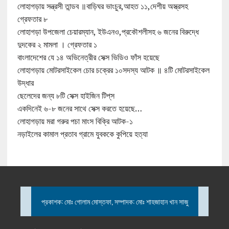
লোহাগড়ায় সন্ত্রসী তান্ডব ॥বাড়িঘর ভাংচুর,আহত ১১,দেশীয় অস্ত্রসহ
গ্রেফতার ৮
লোহাগড়া উপজেলা চেয়ারম্যান, ইউএনও,প্রকৌশলীসহ ৬ জনের বিরুদ্ধে
দুদকের ২ মামলা । গ্রেফতার ১
বাংলাদেশের যে ১৪ অভিনেত্রীর সেক্স ভিডিও ফাঁস হয়েছে
লোহাগড়ায় মোটরসাইকেল চোর চক্রের ১০সদস্য আটক ॥ ৪টি মোটরসাইকেল
উদ্ধার
ছেলেদের জন্য ৮টি সেক্স হাইজিন টিপ্‌স
একদিনেই ৬-৮ জনের সাথে সেক্স করতে হয়েছে…
লোহাগড়ায় মরা গরুর পচা মাংস বিক্রি আটক-১
নড়াইলের কামাল প্রতাব গ্রামে যুবককে কুপিয়ে হত্যা
প্রকাশক: মোঃ গোলাম মোস্তফা, সম্পাদক: মোঃ শাহজাহান খান সাজু