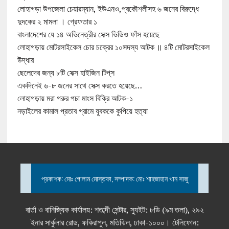
লোহাগড়া উপজেলা চেয়ারম্যান, ইউএনও,প্রকৌশলীসহ ৬ জনের বিরুদ্ধে
দুদকের ২ মামলা । গ্রেফতার ১
বাংলাদেশের যে ১৪ অভিনেত্রীর সেক্স ভিডিও ফাঁস হয়েছে
লোহাগড়ায় মোটরসাইকেল চোর চক্রের ১০সদস্য আটক ॥ ৪টি মোটরসাইকেল
উদ্ধার
ছেলেদের জন্য ৮টি সেক্স হাইজিন টিপ্‌স
একদিনেই ৬-৮ জনের সাথে সেক্স করতে হয়েছে…
লোহাগড়ায় মরা গরুর পচা মাংস বিক্রি আটক-১
নড়াইলের কামাল প্রতাব গ্রামে যুবককে কুপিয়ে হত্যা
প্রকাশক: মোঃ গোলাম মোস্তফা, সম্পাদক: মোঃ শাহজাহান খান সাজু
বার্তা ও বানিজ্যিক কার্যালয়: শতাব্দী সেন্টার, স্যুইট: ৮ডি (৯ম তলা), ২৯২
ইনার সার্কুলার রোড, ফকিরাপুল, মতিঝিল, ঢাকা-১০০০। টেলিফোন: