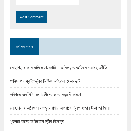
সর্বশেষ সংবাদ
লোহাগড়ায় জাল দলিলে নামজারি ॥ এসিল্যান্ড অফিসে ভয়াবহ দুর্নীতি
পানিসম্পদ প্রতিমন্ত্রীর ভিডিও ভাইরাল, ফেক দাবি’
হবিগঞ্জে এনসিপি নেতাকর্মীদের ওপর সন্ত্রাসী হামলা
লোহাগড়ায় অবৈধ সার মজুত রাখার অপরাধে ত্রিশ হাজার টাকা জরিমানা
পুরুষাঙ্গ কাটার অভিযোগ স্ত্রীর বিরুদ্ধে