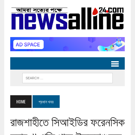
HOME
প্রধান খবর
রাজশাহীতে সিআইডির ফরেনসিক