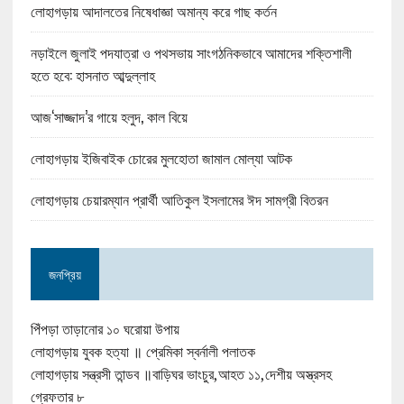
লোহাগড়ায় আদালতের নিষেধাজ্ঞা অমান্য করে গাছ কর্তন
নড়াইলে জুলাই পদযাত্রা ও পথসভায় সাংগঠনিকভাবে আমাদের শক্তিশালী
হতে হবে: হাসনাত আব্দুল্লাহ
আজ‘সাজ্জাদ’র গায়ে হলুদ, কাল বিয়ে
লোহাগড়ায় ইজিবাইক চোরের মুলহোতা জামাল মোল্যা আটক
লোহাগড়ায় চেয়ারম্যান প্রার্থী আতিকুল ইসলামের ঈদ সামগ্রী বিতরন
জনপ্রিয়
পিঁপড়া তাড়ানোর ১০ ঘরোয়া উপায়
লোহাগড়ায় যুবক হত্যা ॥ প্রেমিকা স্বর্নালী পলাতক
লোহাগড়ায় সন্ত্রসী তান্ডব ॥বাড়িঘর ভাংচুর,আহত ১১,দেশীয় অস্ত্রসহ
গ্রেফতার ৮