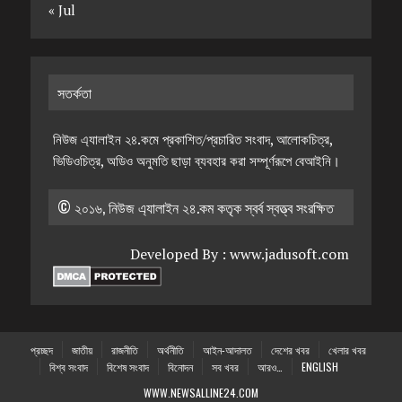
« Jul
সতর্কতা
নিউজ এ্যালাইন ২৪.কমে প্রকাশিত/প্রচারিত সংবাদ, আলোকচিত্র,
ভিডিওচিত্র, অডিও অনুমতি ছাড়া ব্যবহার করা সম্পূর্ণরূপে বেআইনি।
© ২০১৬, নিউজ এ্যালাইন ২৪.কম কতৃক স্বর্ব স্বত্ত্ব সংরক্ষিত
Developed By :
www.jadusoft.com
প্রচ্ছদ
জাতীয়
রাজনীতি
অর্থনীতি
আইন-আদালত
দেশের খবর
খেলার খবর
বিশ্ব সংবাদ
বিশেষ সংবাদ
বিনোদন
সব খবর
আরও…
ENGLISH
WWW.NEWSALLINE24.COM