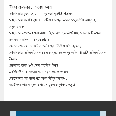
পিঁপড়া তাড়ানোর ১০ ঘরোয়া উপায়
লোহাগড়ায় যুবক হত্যা ॥ প্রেমিকা স্বর্নালী পলাতক
লোহাগড়ায় সন্ত্রসী তান্ডব ॥বাড়িঘর ভাংচুর,আহত ১১,দেশীয় অস্ত্রসহ
গ্রেফতার ৮
লোহাগড়া উপজেলা চেয়ারম্যান, ইউএনও,প্রকৌশলীসহ ৬ জনের বিরুদ্ধে
দুদকের ২ মামলা । গ্রেফতার ১
বাংলাদেশের যে ১৪ অভিনেত্রীর সেক্স ভিডিও ফাঁস হয়েছে
লোহাগড়ায় মোটরসাইকেল চোর চক্রের ১০সদস্য আটক ॥ ৪টি মোটরসাইকেল
উদ্ধার
ছেলেদের জন্য ৮টি সেক্স হাইজিন টিপ্‌স
একদিনেই ৬-৮ জনের সাথে সেক্স করতে হয়েছে…
লোহাগড়ায় মরা গরুর পচা মাংস বিক্রি আটক-১
নড়াইলের কামাল প্রতাব গ্রামে যুবককে কুপিয়ে হত্যা