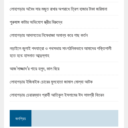
লোহাগড়ায় অবৈধ সার মজুত রাখার অপরাধে ত্রিশ হাজার টাকা জরিমানা
পুরুষাঙ্গ কাটার অভিযোগ স্ত্রীর বিরুদ্ধে
লোহাগড়ায় আদালতের নিষেধাজ্ঞা অমান্য করে গাছ কর্তন
নড়াইলে জুলাই পদযাত্রা ও পথসভায় সাংগঠনিকভাবে আমাদের শক্তিশালী
হতে হবে: হাসনাত আব্দুল্লাহ
আজ‘সাজ্জাদ’র গায়ে হলুদ, কাল বিয়ে
লোহাগড়ায় ইজিবাইক চোরের মুলহোতা জামাল মোল্যা আটক
লোহাগড়ায় চেয়ারম্যান প্রার্থী আতিকুল ইসলামের ঈদ সামগ্রী বিতরন
জনপ্রিয়