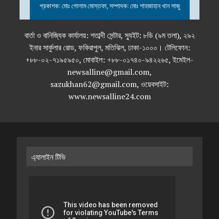
প্রকাশক: মোঃ গোলাম মোস্তফা, সম্পাদক: মোঃ শাহজাহান খান সাজু
বার্তা ও বানিজ্যিক কার্যালয়: শতাব্দী সেন্টার, স্যুইট: ৮ডি (৯ম তলা), ২৯২
ইনার সার্কুলার রোড, ফকিরাপুল, মতিঝিল, ঢাকা-১০০০। টেলিফোন:
+৮৮-০২-৭১৯৫৯৫০, মোবাইল: +৮৮-০১৭৪০-৯৪২২৬৫, ইমেইল-
newsalline@gmail.com,
sazukhan62@gmail.com, ওয়েবসাইট:
www.newsalline24.com
এ্যালাইন টিভি