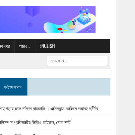
সব খবর
আরও…
ENGLISH
সর্বশেষ সংবাদ
োহাগড়ায় জাল দলিলে নামজারি ॥ এসিল্যান্ড অফিসে ভয়াবহ দুর্নীতি
ানিসম্পদ প্রতিমন্ত্রীর ভিডিও ভাইরাল, ফেক দাবি’