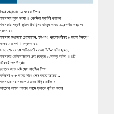
িঁপড়া তাড়ানোর ১০ ঘরোয়া উপায়
োহাগড়ায় যুবক হত্যা ॥ প্রেমিকা স্বর্নালী পলাতক
োহাগড়ায় সন্ত্রসী তান্ডব ॥বাড়িঘর ভাংচুর,আহত ১১,দেশীয় অস্ত্রসহ
্রেফতার ৮
োহাগড়া উপজেলা চেয়ারম্যান, ইউএনও,প্রকৌশলীসহ ৬ জনের বিরুদ্ধে
ুদকের ২ মামলা । গ্রেফতার ১
াংলাদেশের যে ১৪ অভিনেত্রীর সেক্স ভিডিও ফাঁস হয়েছে
োহাগড়ায় মোটরসাইকেল চোর চক্রের ১০সদস্য আটক ॥ ৪টি
োটরসাইকেল উদ্ধার
েলেদের জন্য ৮টি সেক্স হাইজিন টিপ্‌স
কদিনেই ৬-৮ জনের সাথে সেক্স করতে হয়েছে…
োহাগড়ায় মরা গরুর পচা মাংস বিক্রি আটক-১
ড়াইলের কামাল প্রতাব গ্রামে যুবককে কুপিয়ে হত্যা