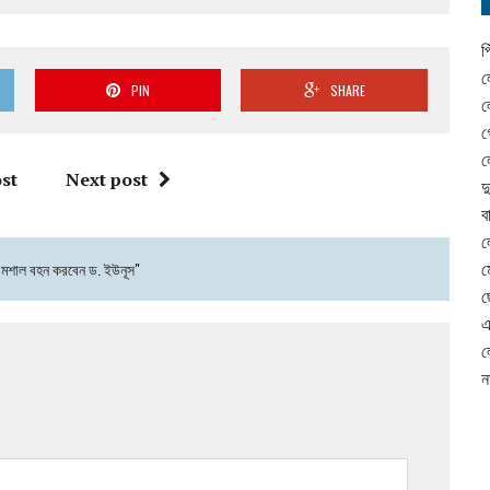
প
ল
PIN
SHARE
ল
গ
ল
st
Next post
দ
ব
ল
 মশাল বহন করবেন ড. ইউনূস"
ম
ছ
এ
ল
ন