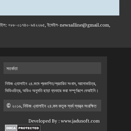
-৭১৯৫৯৫০, মোবাইল: +৮৮-০১৭৪০-৯৪২২৬৫, ইমেইল-newsalline@gmail.com,
সতর্কতা
নিউজ এ্যালাইন ২৪.কমে প্রকাশিত/প্রচারিত সংবাদ, আলোকচিত্র,
ভিডিওচিত্র, অডিও অনুমতি ছাড়া ব্যবহার করা সম্পূর্ণরূপে বেআইনি।
© ২০১৬, নিউজ এ্যালাইন ২৪.কম কতৃক স্বর্ব স্বত্ত্ব সংরক্ষিত
Developed By :
www.jadusoft.com