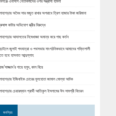
বিগঞ্জে এনসিপি নেতাকর্মীদের ওপর সন্ত্রাসী হামলা
োহাগড়ায় অবৈধ সার মজুত রাখার অপরাধে ত্রিশ হাজার টাকা জরিমানা
ুরুষাঙ্গ কাটার অভিযোগ স্ত্রীর বিরুদ্ধে
োহাগড়ায় আদালতের নিষেধাজ্ঞা অমান্য করে গাছ কর্তন
ড়াইলে জুলাই পদযাত্রা ও পথসভায় সাংগঠনিকভাবে আমাদের শক্তিশালী
তে হবে: হাসনাত আব্দুল্লাহ
জ‘সাজ্জাদ’র গায়ে হলুদ, কাল বিয়ে
োহাগড়ায় ইজিবাইক চোরের মুলহোতা জামাল মোল্যা আটক
োহাগড়ায় চেয়ারম্যান প্রার্থী আতিকুল ইসলামের ঈদ সামগ্রী বিতরন
জনপ্রিয়