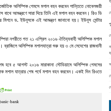
হ
ামের ঈদ সামগ্রী বিতরন
্তর্জাতিক অলিম্পিক গেমসে মশাল বহন করবেন শান্তিতে নোবেলজয়ী
ন্ড অফিসে ভয়াবহ দুর্নীতি
ল
টমাস বাথে আমন্ত্রণে সারা দিয়ে তিনি এই মশাল বহন করবেন। রিও ডি
য়ার মিশনে ড. ইউনূসকে এই আমন্ত্রণ জানানো হয়। ইউনূস সেন্টার
প
ল
লিম্পিয়া নগরীতে গত ২১ এপ্রিল ২০১৬ ঐতিহ্যবাহী অলিম্পিক মশাল
য়। ব্রাজিলে অলিম্পিক মশালযাত্রা শুরু হয় ৩ মে সেদেশের রাজধানী
ন
হ
আ
শেষ হবে ৫ আগস্ট ২০১৬ মারাকানা স্টেডিয়ামে অলিম্পিক গেমসের
পিক মশাল যাত্রার শেষ পর্বে মশাল বহন করবেন। একই দিন রিওতে
ল
ল