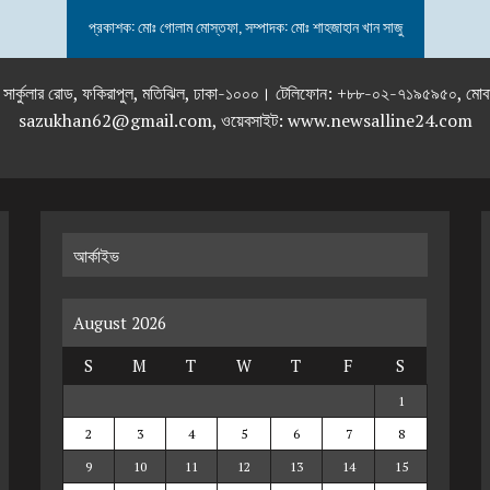
প্রকাশক: মোঃ গোলাম মোস্তফা, সম্পাদক: মোঃ শাহজাহান খান সাজু
তলা), ২৯২ ইনার সার্কুলার রোড, ফকিরাপুল, মতিঝিল, ঢাকা-১০০০। টেলিফোন: +৮৮-০২
sazukhan62@gmail.com, ওয়েবসাইট: www.newsalline24.com
আর্কাইভ
August 2026
S
M
T
W
T
F
S
1
2
3
4
5
6
7
8
9
10
11
12
13
14
15