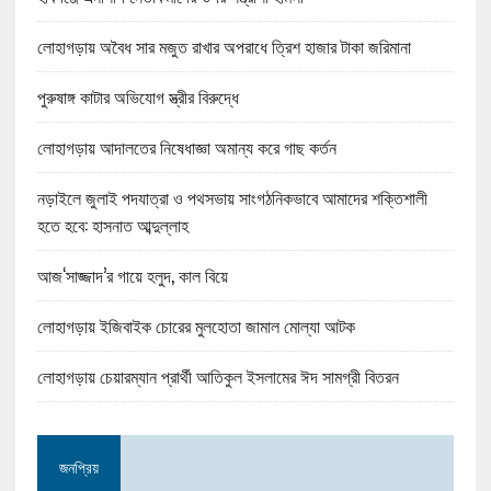
লোহাগড়ায় অবৈধ সার মজুত রাখার অপরাধে ত্রিশ হাজার টাকা জরিমানা
পুরুষাঙ্গ কাটার অভিযোগ স্ত্রীর বিরুদ্ধে
লোহাগড়ায় আদালতের নিষেধাজ্ঞা অমান্য করে গাছ কর্তন
নড়াইলে জুলাই পদযাত্রা ও পথসভায় সাংগঠনিকভাবে আমাদের শক্তিশালী
হতে হবে: হাসনাত আব্দুল্লাহ
আজ‘সাজ্জাদ’র গায়ে হলুদ, কাল বিয়ে
লোহাগড়ায় ইজিবাইক চোরের মুলহোতা জামাল মোল্যা আটক
লোহাগড়ায় চেয়ারম্যান প্রার্থী আতিকুল ইসলামের ঈদ সামগ্রী বিতরন
জনপ্রিয়