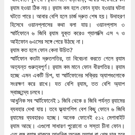
র‍্যাম হওয়া ঠিক নয়। র‍্যাম কম হলে ফোন হ্যাং হওয়ার ঘটনা
ঘটতে পারে। আবার বেশি হলে চার্জ দ্রুত শেষ হয়। উদাহরণ
হিসেবে ওয়ানপ্লাসের কথা বলা যায়। ওয়ানপ্লাস ৩
স্মার্টফোনে ৬ জিবি র‍্যাম যুক্ত করেও গ্যালাক্সি এস ৭ ও
আইফোন ৬এসের সঙ্গে পেরে উঠছে না।
র‍্যাম কত হলে ফোন কেনা উচিত?
স্মার্টফোন কতটা দ্রুতগতির, তা বিবেচনা করতে গেলে র‍্যাম
অত্যন্ত গুরুত্বপূর্ণ। র‍্যাম কম মানে ফোন ধীরগতির। র‍্যাম
হচ্ছে এমন একটি চিপ, যা স্মার্টফোনের সক্রিয় অ্যাপগুলোকে
সংরক্ষণ করে রাখে। যত বেশি র‍্যাম, তত বেশি অ্যাপ
স্বাচ্ছন্দ্যে চলবে।
আধুনিক সব স্মার্টফোনেই ১ জিবি থেকে ৪ জিবি পর্যন্ত র‍্যামের
ব্যবহার দেখা যায়। তবে ফ্ল্যাগশিপ বেশ কিছু ফোনে ৬ জিবি
র‍্যামের ব্যবহারও হচ্ছে। অনেক ফোনেই ৫১২ মেগাবাইট
র‍্যাম আছে। এগুলো সাধারণ পুরোনো ও সস্তা চীনা ফোন।
এত কম র‍্যাম থাকলে আধুনিক অনেক অ্যাপ বা গেম চালু হবে