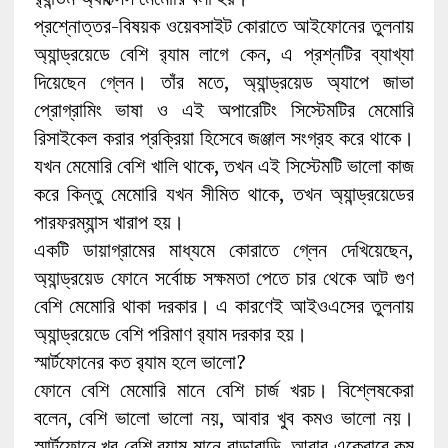
প্রশ্নোত্তর-বিষয়ক ওয়েবসাইট কোরাতে আইফোনের তুলনায়
অ্যান্ড্রয়েডে বেশি র‌্যাম লাগে কেন, এ প্রশ্নটির ব্যাখ্যা
দিয়েছেন গ্লেন। তাঁর মতে, অ্যান্ড্রয়েড অ্যাপে জাভা
প্রোগ্রামিং ভাষা ও এই অপারেটিং সিস্টেমটির মেমোরি
রিসাইকেল করার প্রক্রিয়া হিসেবে জঞ্জাল সংগ্রহ করে থাকে।
যখন মেমোরি বেশি খালি থাকে, তখন এই সিস্টেমটি ভালো কাজ
করে কিন্তু মেমোরি যখন সীমিত থাকে, তখন অ্যান্ড্রয়েডের
পারফরম্যান্স খারাপ হয়।
একটি ডায়াগ্রামের মাধ্যমে কোরাতে গ্লেন দেখিয়েছেন,
অ্যান্ড্রয়েড ফোনে সর্বোচ্চ সক্ষমতা পেতে চার থেকে আট গুণ
বেশি মেমোরি থাকা দরকার। এ কারণেই আইওএসের তুলনায়
অ্যান্ড্রয়েডে বেশি পরিমাণ র‌্যাম দরকার হয়।
স্মার্টফোনের কত র‍্যাম হলে ভালো?
ফোনে বেশি মেমোরি মানে বেশি চার্জ খরচ। বিশ্লেষকেরা
বলেন, বেশি ভালো ভালো নয়, আবার খুব কমও ভালো নয়।
স্মার্টফোনে খুব বেশি র‍্যাম মানে বাড়াবাড়ি, আবার একেবারে কম