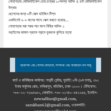
লোহাগড়ায় মোটরসাইকেল চোর চক্রের ১০সদস্য আটক ॥ ৪টি মোটরসাইকেল
উদ্ধার
ছেলেদের জন্য ৮টি সেক্স হাইজিন টিপ্‌স
একদিনেই ৬-৮ জনের সাথে সেক্স করতে হয়েছে…
লোহাগড়ায় মরা গরুর পচা মাংস বিক্রি আটক-১
নড়াইলের কামাল প্রতাব গ্রামে যুবককে কুপিয়ে হত্যা
প্রকাশক: মোঃ গোলাম মোস্তফা, সম্পাদক: মোঃ শাহজাহান খান সাজু
বার্তা ও বানিজ্যিক কার্যালয়: শতাব্দী সেন্টার, স্যুইট: ৮ডি (৯ম তলা), ২৯২
ইনার সার্কুলার রোড, ফকিরাপুল, মতিঝিল, ঢাকা-১০০০। টেলিফোন:
+৮৮-০২-৭১৯৫৯৫০, মোবাইল: +৮৮-০১৭৪০-৯৪২২৬৫, ইমেইল-
newsalline@gmail.com,
sazukhan62@gmail.com, ওয়েবসাইট: