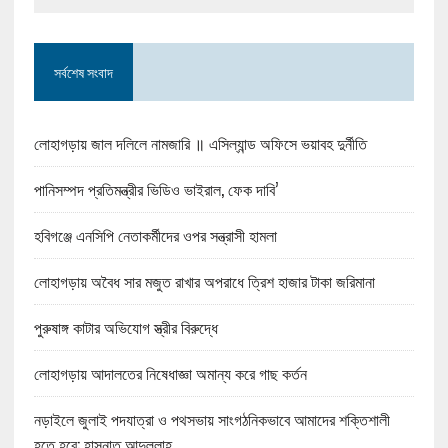
সর্বশেষ সংবাদ
লোহাগড়ায় জাল দলিলে নামজারি ॥ এসিল্যান্ড অফিসে ভয়াবহ দুর্নীতি
পানিসম্পদ প্রতিমন্ত্রীর ভিডিও ভাইরাল, ফেক দাবি’
হবিগঞ্জে এনসিপি নেতাকর্মীদের ওপর সন্ত্রাসী হামলা
লোহাগড়ায় অবৈধ সার মজুত রাখার অপরাধে ত্রিশ হাজার টাকা জরিমানা
পুরুষাঙ্গ কাটার অভিযোগ স্ত্রীর বিরুদ্ধে
লোহাগড়ায় আদালতের নিষেধাজ্ঞা অমান্য করে গাছ কর্তন
নড়াইলে জুলাই পদযাত্রা ও পথসভায় সাংগঠনিকভাবে আমাদের শক্তিশালী
হতে হবে: হাসনাত আব্দুল্লাহ