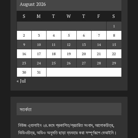
August 2026
S
M
T
W
T
F
S
1
2
3
4
5
6
7
8
9
10
11
12
13
14
15
16
17
18
19
20
21
22
23
24
25
26
27
28
29
30
31
« Jul
সতর্কতা
নিউজ এ্যালাইন ২৪.কমে প্রকাশিত/প্রচারিত সংবাদ, আলোকচিত্র,
ভিডিওচিত্র, অডিও অনুমতি ছাড়া ব্যবহার করা সম্পূর্ণরূপে বেআইনি।