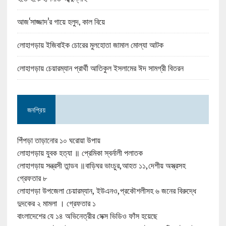
আজ‘সাজ্জাদ’র গায়ে হলুদ, কাল বিয়ে
লোহাগড়ায় ইজিবাইক চোরের মুলহোতা জামাল মোল্যা আটক
লোহাগড়ায় চেয়ারম্যান প্রার্থী আতিকুল ইসলামের ঈদ সামগ্রী বিতরন
জনপ্রিয়
পিঁপড়া তাড়ানোর ১০ ঘরোয়া উপায়
লোহাগড়ায় যুবক হত্যা ॥ প্রেমিকা স্বর্নালী পলাতক
লোহাগড়ায় সন্ত্রসী তান্ডব ॥বাড়িঘর ভাংচুর,আহত ১১,দেশীয় অস্ত্রসহ
গ্রেফতার ৮
লোহাগড়া উপজেলা চেয়ারম্যান, ইউএনও,প্রকৌশলীসহ ৬ জনের বিরুদ্ধে
দুদকের ২ মামলা । গ্রেফতার ১
বাংলাদেশের যে ১৪ অভিনেত্রীর সেক্স ভিডিও ফাঁস হয়েছে