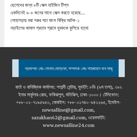
ছেলেদের জন্য ৮টি সেক্স হাইজিন টিপ্‌স
একদিনেই ৬-৮ জনের সাথে সেক্স করতে হয়েছে…
লোহাগড়ায় মরা গরুর পচা মাংস বিক্রি আটক-১
নড়াইলের কামাল প্রতাব গ্রামে যুবককে কুপিয়ে হত্যা
প্রকাশক: মোঃ গোলাম মোস্তফা, সম্পাদক: মোঃ শাহজাহান খান সাজু
বার্তা ও বানিজ্যিক কার্যালয়: শতাব্দী সেন্টার, স্যুইট: ৮ডি (৯ম তলা), ২৯২
ইনার সার্কুলার রোড, ফকিরাপুল, মতিঝিল, ঢাকা-১০০০। টেলিফোন:
+৮৮-০২-৭১৯৫৯৫০, মোবাইল: +৮৮-০১৭৪০-৯৪২২৬৫, ইমেইল-
newsalline@gmail.com,
sazukhan62@gmail.com, ওয়েবসাইট:
www.newsalline24.com