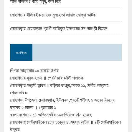
আজ‘সাজ্জাদ’র গায়ে হলুদ, কাল বিয়ে
লোহাগড়ায় ইজিবাইক চোরের মুলহোতা জামাল মোল্যা আটক
লোহাগড়ায় চেয়ারম্যান প্রার্থী আতিকুল ইসলামের ঈদ সামগ্রী বিতরন
জনপ্রিয়
পিঁপড়া তাড়ানোর ১০ ঘরোয়া উপায়
লোহাগড়ায় যুবক হত্যা ॥ প্রেমিকা স্বর্নালী পলাতক
লোহাগড়ায় সন্ত্রসী তান্ডব ॥বাড়িঘর ভাংচুর,আহত ১১,দেশীয় অস্ত্রসহ
গ্রেফতার ৮
লোহাগড়া উপজেলা চেয়ারম্যান, ইউএনও,প্রকৌশলীসহ ৬ জনের বিরুদ্ধে
দুদকের ২ মামলা । গ্রেফতার ১
বাংলাদেশের যে ১৪ অভিনেত্রীর সেক্স ভিডিও ফাঁস হয়েছে
লোহাগড়ায় মোটরসাইকেল চোর চক্রের ১০সদস্য আটক ॥ ৪টি মোটরসাইকেল
উদ্ধার