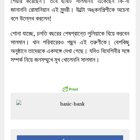
শেয়ার করেছেন। তবে ছবিটি সালমানই এঁকেছেন কি-না
জানাননি রোমানিয়ান এই সুন্দরী। উল্টো অঙ্কনশিল্পীকে অচেনা
বলে উল্লেখ করলেন!
শোনা যাচ্ছে, চলতি বছরের শেষপ্রান্তে লুলিয়াকে বিয়ে করবেন
সালমান। খান পরিবারেরও পছন্দ এই তরুণীকে। বেশকিছু
অনুষ্ঠানে তাদেরকে একসঙ্গে দেখা গেছে। যদিও বিদেশিনীর সঙ্গে
সম্পর্ক নিয়ে জনসম্মুখে মুখ খোলেননি সালমান।