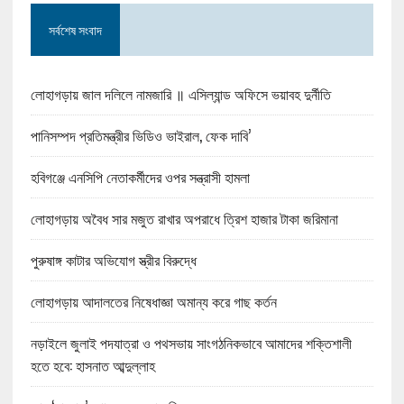
সর্বশেষ সংবাদ
লোহাগড়ায় জাল দলিলে নামজারি ॥ এসিল্যান্ড অফিসে ভয়াবহ দুর্নীতি
পানিসম্পদ প্রতিমন্ত্রীর ভিডিও ভাইরাল, ফেক দাবি’
হবিগঞ্জে এনসিপি নেতাকর্মীদের ওপর সন্ত্রাসী হামলা
লোহাগড়ায় অবৈধ সার মজুত রাখার অপরাধে ত্রিশ হাজার টাকা জরিমানা
পুরুষাঙ্গ কাটার অভিযোগ স্ত্রীর বিরুদ্ধে
লোহাগড়ায় আদালতের নিষেধাজ্ঞা অমান্য করে গাছ কর্তন
নড়াইলে জুলাই পদযাত্রা ও পথসভায় সাংগঠনিকভাবে আমাদের শক্তিশালী
হতে হবে: হাসনাত আব্দুল্লাহ