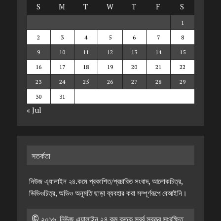
S
M
T
W
T
F
S
1
2
3
4
5
6
7
8
9
10
11
12
13
14
15
16
17
18
19
20
21
22
23
24
25
26
27
28
29
30
31
« Jul
সতর্কতা
নিউজ এ্যালাইন ২৪.কমে প্রকাশিত/প্রচারিত সংবাদ, আলোকচিত্র,
ভিডিওচিত্র, অডিও অনুমতি ছাড়া ব্যবহার করা সম্পূর্ণরূপে বেআইনি।
© ২০১৬, নিউজ এ্যালাইন ২৪.কম কতৃক স্বর্ব স্বত্ত্ব সংরক্ষিত