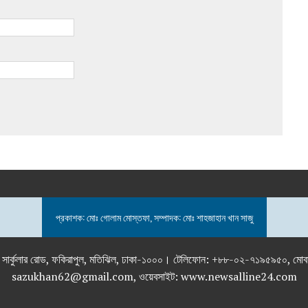
প্রকাশক: মোঃ গোলাম মোস্তফা, সম্পাদক: মোঃ শাহজাহান খান সাজু
তলা), ২৯২ ইনার সার্কুলার রোড, ফকিরাপুল, মতিঝিল, ঢাকা-১০০০। টেলিফোন: +৮৮-০২
sazukhan62@gmail.com, ওয়েবসাইট: www.newsalline24.com