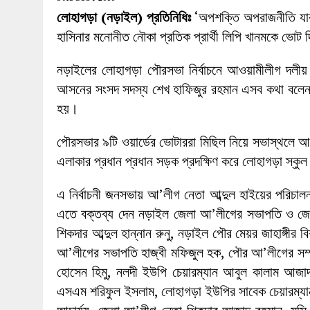
27 MAY 2026
|
লোহাগড়ায় চেয়ারম্যান প্রার্থী আতিকুল ইসল
লোহাগড়া (নড়াইল) প্রতিনিধিঃ
‘অপশক্তি অপরাজনীতি যারা
1 AUGUST 2026
|
লোহাগড়ায় জাল দলিলে নামজারি ॥ এসিল্যা
হাসিনার মনোনীত নৌকা প্রতিক প্রার্থী লিপি খানমকে ভোট দ
নড়াইলের লোহাগড়া পৌরসভা নির্বাচনে আওয়ামীলীগ দলীয় ম
আসনের সংসদ সদস্য শেখ হাফিজুর রহমান এসব কথা বলেন। 
হয়।
পৌরসভার ৯টি ওয়ার্ডের ভোটাররা মিছিল নিয়ে সভাস্থলে 
এলাকার প্রধান প্রধান সড়ক প্রদক্ষিণ করে লোহাগড়া স্কুল 
এ নির্বাচনী জনসভায় আ’লীগ নেতা আব্দুল হাইয়ের পরিচ
এতে বক্তব্য দেন নড়াইল জেলা আ’লীগের সভাপতি ও জেলা
শিকদার আব্দুল হান্নান রুনু, নড়াইল পৌর মেয়র জাহাঙ্গীর 
আ’লীগের সভাপতি হাজ্বী মফিজুল হক, পৌর আ’লীগের সম্
হোসেন হিমু, নলদী ইউপি চেয়ারম্যান আবুল কালাম আজাদ
এসএম শরিফুল ইসলাম, লোহাগড়া ইউপির সাবেক চেয়ারম্যান ব