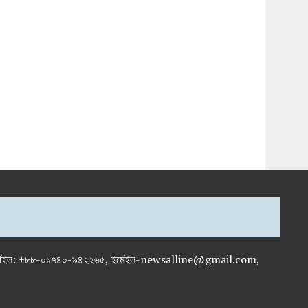
-৭১৯৫৯৫০, মোবাইল: +৮৮-০১৭৪০-৯৪২২৬৫, ইমেইল-newsalline@gmail.com,