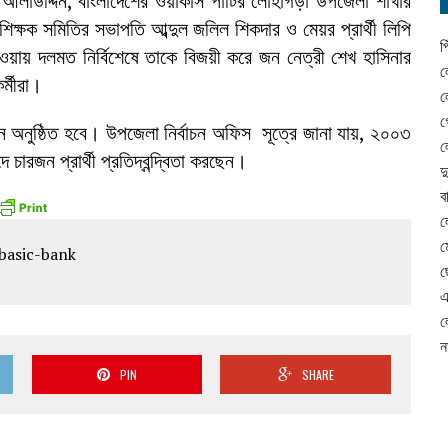
লাউদ্দিন, বাংলাদেশের ওয়ার্কার্স পার্টির লোহাগড়া উপজেলা শাখার
ক্ষক সমিতির সভাপতি আব্দুল জলিল শিকদার ও মেয়র প্রার্থী লিপি
প
হওয়ায় দলমত নির্বিশেষে তাকে বিজয়ী করে জন নেত্রী শেখ হাসিনার
ল
র্মীরা।
ল
গ
ন অনুষ্ঠিত হবে। উপজেলা নির্বাচন অফিস সূত্রে জানা যায়, ২০০৩
ল
ারজন প্রার্থী প্রতিদ্বন্দ্বিতা করছেন।
দ
ব
ল
ম
ছ
এ
ল
ন
PIN
SHARE