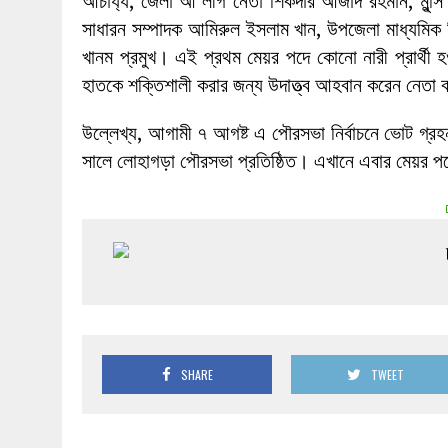
আচার্য্য, জেলা আ’লীগ নেতা শিকদার আজাদ রহমান, মুন্সি আ
সাধারন সম্পাদক আমিরুল ইসলাম খান, উপজেলা মাধ্যমিক শি
খানম প্রমুখ। এই প্রথম মেয়র পদে কোনো নারী প্রার্থী 
হাতকে শক্তিশালী করার জন্য উদাত্ত্ব আহবান করেন নেতা ক
উল্লেখ্য, আগামী ৭ আগষ্ট এ পৌরসভা নির্বাচনে ভোট গ্রহ
সালে লোহাগড়া পৌরসভা প্রতিষ্ঠিত। এখানে এবার মেয়র পদে চ
SHARE
TWEET