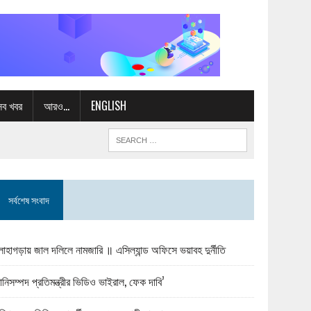
সব খবর
আরও…
ENGLISH
সর্বশেষ সংবাদ
োহাগড়ায় জাল দলিলে নামজারি ॥ এসিল্যান্ড অফিসে ভয়াবহ দুর্নীতি
ানিসম্পদ প্রতিমন্ত্রীর ভিডিও ভাইরাল, ফেক দাবি’