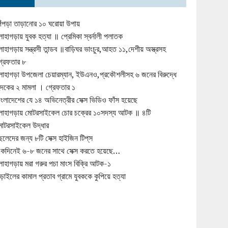
িঁপড়া তাড়ানোর ১০ ঘরোয়া উপায়
োহাগড়ায় যুবক হত্যা ॥ প্রেমিকা স্বর্নালী পলাতক
োহাগড়ায় সন্ত্রসী তান্ডব ॥বাড়িঘর ভাংচুর,আহত ১১,দেশীয় অস্ত্রসহ
্রেফতার ৮
োহাগড়া উপজেলা চেয়ারম্যান, ইউএনও,প্রকৌশলীসহ ৬ জনের বিরুদ্ধে
ুদকের ২ মামলা । গ্রেফতার ১
াংলাদেশের যে ১৪ অভিনেত্রীর সেক্স ভিডিও ফাঁস হয়েছে
োহাগড়ায় মোটরসাইকেল চোর চক্রের ১০সদস্য আটক ॥ ৪টি
োটরসাইকেল উদ্ধার
েলেদের জন্য ৮টি সেক্স হাইজিন টিপ্‌স
কদিনেই ৬-৮ জনের সাথে সেক্স করতে হয়েছে…
োহাগড়ায় মরা গরুর পচা মাংস বিক্রি আটক-১
ড়াইলের কামাল প্রতাব গ্রামে যুবককে কুপিয়ে হত্যা