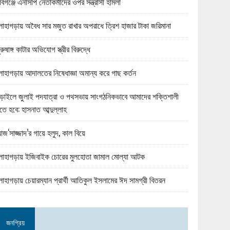
বিগঞ্জে এনসিপি নেতাকর্মীদের ওপর সন্ত্রাসী হামলা
োহাগড়ায় অবৈধ সার মজুত রাখার অপরাধে ত্রিশ হাজার টাকা জরিমানা
ুরুষাঙ্গ কাটার অভিযোগ স্ত্রীর বিরুদ্ধে
োহাগড়ায় আদালতের নিষেধাজ্ঞা অমান্য করে গাছ কর্তন
ড়াইলে জুলাই পদযাত্রা ও পথসভায় সাংগঠনিকভাবে আমাদের শক্তিশালী
তে হবে: হাসনাত আব্দুল্লাহ
জ‘সাজ্জাদ’র গায়ে হলুদ, কাল বিয়ে
োহাগড়ায় ইজিবাইক চোরের মুলহোতা জামাল মোল্যা আটক
োহাগড়ায় চেয়ারম্যান প্রার্থী আতিকুল ইসলামের ঈদ সামগ্রী বিতরন
জনপ্রিয়