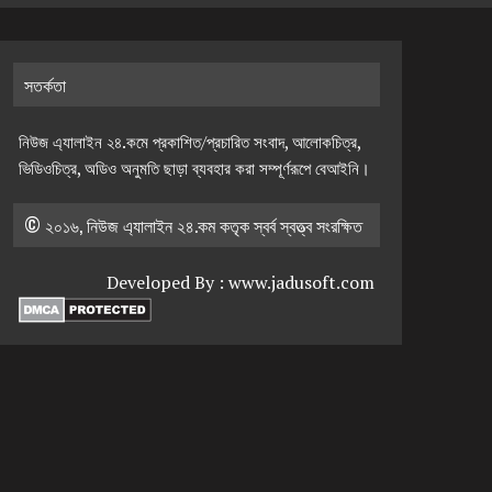
সতর্কতা
নিউজ এ্যালাইন ২৪.কমে প্রকাশিত/প্রচারিত সংবাদ, আলোকচিত্র,
ভিডিওচিত্র, অডিও অনুমতি ছাড়া ব্যবহার করা সম্পূর্ণরূপে বেআইনি।
© ২০১৬, নিউজ এ্যালাইন ২৪.কম কতৃক স্বর্ব স্বত্ত্ব সংরক্ষিত
Developed By :
www.jadusoft.com