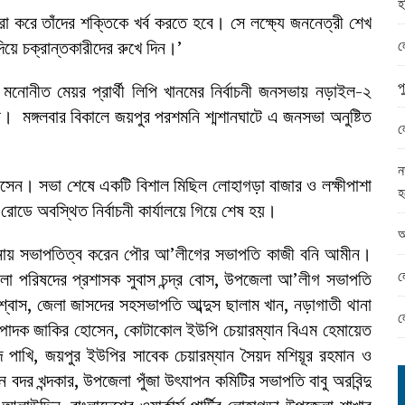
হ
ামের ঈদ সামগ্রী বিতরন
 করে তাঁদের শক্তিকে খর্ব করতে হবে। সে লক্ষ্যে জননেত্রী শেখ
ন্ড অফিসে ভয়াবহ দুর্নীতি
ল
িয়ে চক্রান্তকারীদের রুখে দিন।’
প
নোনীত মেয়র প্রার্থী লিপি খানমের নির্বাচনী জনসভায় নড়াইল-২
মঙ্গলবার বিকালে জয়পুর পরশমনি শ্মশানঘাটে এ জনসভা অনুষ্টিত
ল
ন
আসেন। সভা শেষে একটি বিশাল মিছিল লোহাগড়া বাজার ও লক্ষীপাশা
হ
রোডে অবস্থিত নির্বাচনী কার্যালয়ে গিয়ে শেষ হয়।
আ
ালনায় সভাপতিত্ব করেন পৌর আ’লীগের সভাপতি কাজী বনি আমীন।
ল
 পরিষদের প্রশাসক সুবাস চন্দ্র বোস, উপজেলা আ’লীগ সভাপতি
বিশ্বাস, জেলা জাসদের সহসভাপতি আব্দুস ছালাম খান, নড়াগাতী থানা
ল
পাদক জাকির হোসেন, কোটাকোল ইউপি চেয়ারম্যান বিএম হেমায়েত
 পাখি, জয়পুর ইউপির সাবেক চেয়ারম্যান সৈয়দ মশিয়ূর রহমান ও
দর খন্দকার, উপজেলা পুঁজা উৎযাপন কমিটির সভাপতি বাবু অরবিন্দু