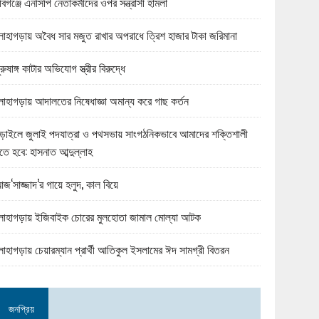
বিগঞ্জে এনসিপি নেতাকর্মীদের ওপর সন্ত্রাসী হামলা
োহাগড়ায় অবৈধ সার মজুত রাখার অপরাধে ত্রিশ হাজার টাকা জরিমানা
ুরুষাঙ্গ কাটার অভিযোগ স্ত্রীর বিরুদ্ধে
োহাগড়ায় আদালতের নিষেধাজ্ঞা অমান্য করে গাছ কর্তন
ড়াইলে জুলাই পদযাত্রা ও পথসভায় সাংগঠনিকভাবে আমাদের শক্তিশালী
তে হবে: হাসনাত আব্দুল্লাহ
জ‘সাজ্জাদ’র গায়ে হলুদ, কাল বিয়ে
োহাগড়ায় ইজিবাইক চোরের মুলহোতা জামাল মোল্যা আটক
োহাগড়ায় চেয়ারম্যান প্রার্থী আতিকুল ইসলামের ঈদ সামগ্রী বিতরন
জনপ্রিয়