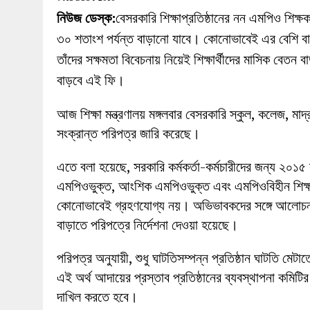
27 MAY 2026
|
লোহাগড়ায় চেয়ারম্যান প্রার্থী আতিকুল ইসল
নিউজ ডেস্ক:
বেসরকারি শিক্ষাপ্রতিষ্ঠানের নন এমপিও শিক্ষক–ক
1 AUGUST 2026
|
লোহাগড়ায় জাল দলিলে নামজারি ॥ এসিল্যা
৩০ শতাংশ পর্যন্ত বাড়ানো যাবে। কোনোভাবেই এর বেশি ব
তাঁদের সক্ষমতা বিবেচনায় নিয়েই শিক্ষার্থীদের মাসিক বেত
বাড়বে এই ফি।
আজ শিক্ষা মন্ত্রণালয় মঙ্গলবার বেসরকারি স্কুল, কলেজ, মাদ্র
সংক্রান্ত পরিপত্র জারি করেছে।
এতে বলা হয়েছে, সরকারি কর্মকর্তা-কর্মচারীদের জন্য ২০১৫ 
এমপিওভুক্ত, আংশিক এমপিওভুক্ত এবং এমপিওবিহীন শিক্ষা 
কোনোভাবেই গ্রহণযোগ্য নয়। অভিভাবকদের সঙ্গে আলোচনা কর
বাড়াতে পরিপত্রে নির্দেশনা দেওয়া হয়েছে।
পরিপত্র অনুযায়ী, শুধু ঘাটতিসম্পন্ন প্রতিষ্ঠান ঘাটতি মেটা
এই অর্থ আদায়ের প্রস্তাব প্রতিষ্ঠানের ব্যবস্থাপনা কমিটির 
দাখিল করতে হবে।