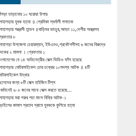
িঁপড়া তাড়ানোর ১০ ঘরোয়া উপায়
োহাগড়ায় যুবক হত্যা ॥ প্রেমিকা স্বর্নালী পলাতক
োহাগড়ায় সন্ত্রসী তান্ডব ॥বাড়িঘর ভাংচুর,আহত ১১,দেশীয় অস্ত্রসহ
্রেফতার ৮
োহাগড়া উপজেলা চেয়ারম্যান, ইউএনও,প্রকৌশলীসহ ৬ জনের বিরুদ্ধে
ুদকের ২ মামলা । গ্রেফতার ১
াংলাদেশের যে ১৪ অভিনেত্রীর সেক্স ভিডিও ফাঁস হয়েছে
োহাগড়ায় মোটরসাইকেল চোর চক্রের ১০সদস্য আটক ॥ ৪টি
োটরসাইকেল উদ্ধার
েলেদের জন্য ৮টি সেক্স হাইজিন টিপ্‌স
কদিনেই ৬-৮ জনের সাথে সেক্স করতে হয়েছে…
োহাগড়ায় মরা গরুর পচা মাংস বিক্রি আটক-১
ড়াইলের কামাল প্রতাব গ্রামে যুবককে কুপিয়ে হত্যা