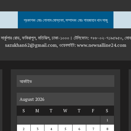
প্রকাশক: মোঃ গোলাম মোস্তফা, সম্পাদক: মোঃ শাহজাহান খান সাজু
তলা), ২৯২ ইনার সার্কুলার রোড, ফকিরাপুল, মতিঝিল, ঢাকা-১০০০। টেলিফোন: +৮৮-০২
sazukhan62@gmail.com, ওয়েবসাইট: www.newsalline24.com
আর্কাইভ
August 2026
S
M
T
W
T
F
S
1
2
3
4
5
6
7
8