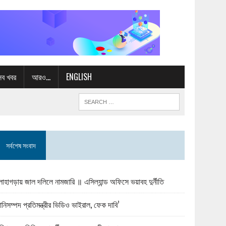
সব খবর
আরও…
ENGLISH
সর্বশেষ সংবাদ
োহাগড়ায় জাল দলিলে নামজারি ॥ এসিল্যান্ড অফিসে ভয়াবহ দুর্নীতি
ানিসম্পদ প্রতিমন্ত্রীর ভিডিও ভাইরাল, ফেক দাবি’