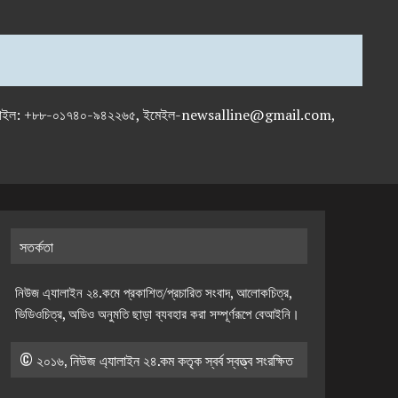
-৭১৯৫৯৫০, মোবাইল: +৮৮-০১৭৪০-৯৪২২৬৫, ইমেইল-newsalline@gmail.com,
সতর্কতা
নিউজ এ্যালাইন ২৪.কমে প্রকাশিত/প্রচারিত সংবাদ, আলোকচিত্র,
ভিডিওচিত্র, অডিও অনুমতি ছাড়া ব্যবহার করা সম্পূর্ণরূপে বেআইনি।
© ২০১৬, নিউজ এ্যালাইন ২৪.কম কতৃক স্বর্ব স্বত্ত্ব সংরক্ষিত