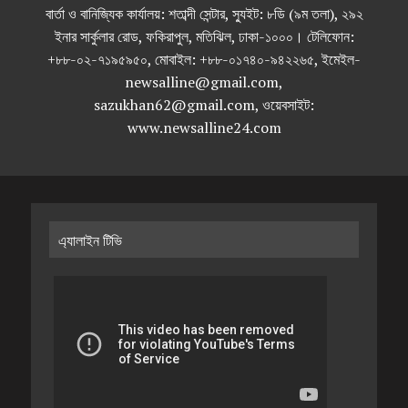
বার্তা ও বানিজ্যিক কার্যালয়: শতাব্দী সেন্টার, স্যুইট: ৮ডি (৯ম তলা), ২৯২
ইনার সার্কুলার রোড, ফকিরাপুল, মতিঝিল, ঢাকা-১০০০। টেলিফোন:
+৮৮-০২-৭১৯৫৯৫০, মোবাইল: +৮৮-০১৭৪০-৯৪২২৬৫, ইমেইল-
newsalline@gmail.com,
sazukhan62@gmail.com, ওয়েবসাইট:
www.newsalline24.com
এ্যালাইন টিভি