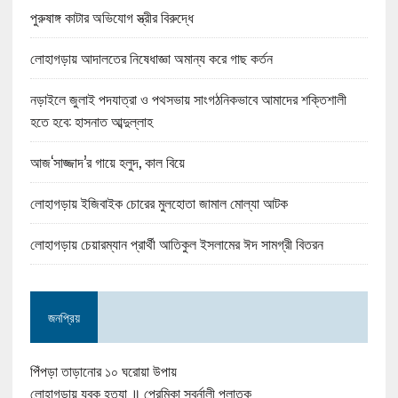
পুরুষাঙ্গ কাটার অভিযোগ স্ত্রীর বিরুদ্ধে
লোহাগড়ায় আদালতের নিষেধাজ্ঞা অমান্য করে গাছ কর্তন
নড়াইলে জুলাই পদযাত্রা ও পথসভায় সাংগঠনিকভাবে আমাদের শক্তিশালী
হতে হবে: হাসনাত আব্দুল্লাহ
আজ‘সাজ্জাদ’র গায়ে হলুদ, কাল বিয়ে
লোহাগড়ায় ইজিবাইক চোরের মুলহোতা জামাল মোল্যা আটক
লোহাগড়ায় চেয়ারম্যান প্রার্থী আতিকুল ইসলামের ঈদ সামগ্রী বিতরন
জনপ্রিয়
পিঁপড়া তাড়ানোর ১০ ঘরোয়া উপায়
লোহাগড়ায় যুবক হত্যা ॥ প্রেমিকা স্বর্নালী পলাতক