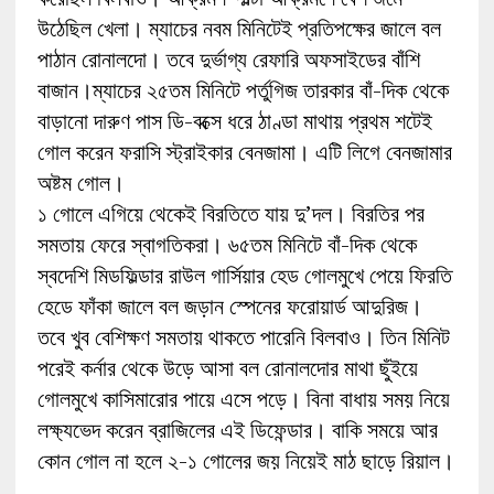
উঠেছিল খেলা। ম্যাচের নবম মিনিটেই প্রতিপক্ষের জালে বল
পাঠান রোনালদো। তবে দুর্ভাগ্য রেফারি অফসাইডের বাঁশি
বাজান।ম্যাচের ২৫তম মিনিটে পর্তুগিজ তারকার বাঁ-দিক থেকে
বাড়ানো দারুণ পাস ডি-বক্সে ধরে ঠাণ্ডা মাথায় প্রথম শটেই
গোল করেন ফরাসি স্ট্রাইকার বেনজামা। এটি লিগে বেনজামার
অষ্টম গোল।
১ গোলে এগিয়ে থেকেই বিরতিতে যায় দু’দল। বিরতির পর
সমতায় ফেরে স্বাগতিকরা। ৬৫তম মিনিটে বাঁ-দিক থেকে
স্বদেশি মিডফিল্ডার রাউল গার্সিয়ার হেড গোলমুখে পেয়ে ফিরতি
হেডে ফাঁকা জালে বল জড়ান স্পেনের ফরোয়ার্ড আদুরিজ।
তবে খুব বেশিক্ষণ সমতায় থাকতে পারেনি বিলবাও। তিন মিনিট
পরেই কর্নার থেকে উড়ে আসা বল রোনালদোর মাথা ছুঁইয়ে
গোলমুখে কাসিমারোর পায়ে এসে পড়ে। বিনা বাধায় সময় নিয়ে
লক্ষ্যভেদ করেন ব্রাজিলের এই ডিফেন্ডার। বাকি সময়ে আর
কোন গোল না হলে ২-১ গোলের জয় নিয়েই মাঠ ছাড়ে রিয়াল।