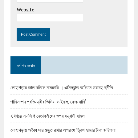
Website
সর্বশেষ সংবাদ
লোহাগড়ায় জাল দলিলে নামজারি ॥ এসিল্যান্ড অফিসে ভয়াবহ দুর্নীতি
পানিসম্পদ প্রতিমন্ত্রীর ভিডিও ভাইরাল, ফেক দাবি’
হবিগঞ্জে এনসিপি নেতাকর্মীদের ওপর সন্ত্রাসী হামলা
লোহাগড়ায় অবৈধ সার মজুত রাখার অপরাধে ত্রিশ হাজার টাকা জরিমানা