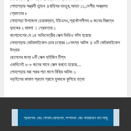
লোহাগড়ায় সন্ত্রসী তান্ডব ॥বাড়িঘর ভাংচুর,আহত ১১,দেশীয় অস্ত্রসহ
গ্রেফতার ৮
লোহাগড়া উপজেলা চেয়ারম্যান, ইউএনও,প্রকৌশলীসহ ৬ জনের বিরুদ্ধে
দুদকের ২ মামলা । গ্রেফতার ১
বাংলাদেশের যে ১৪ অভিনেত্রীর সেক্স ভিডিও ফাঁস হয়েছে
লোহাগড়ায় মোটরসাইকেল চোর চক্রের ১০সদস্য আটক ॥ ৪টি মোটরসাইকেল
উদ্ধার
ছেলেদের জন্য ৮টি সেক্স হাইজিন টিপ্‌স
একদিনেই ৬-৮ জনের সাথে সেক্স করতে হয়েছে…
লোহাগড়ায় মরা গরুর পচা মাংস বিক্রি আটক-১
নড়াইলের কামাল প্রতাব গ্রামে যুবককে কুপিয়ে হত্যা
প্রকাশক: মোঃ গোলাম মোস্তফা, সম্পাদক: মোঃ শাহজাহান খান সাজু