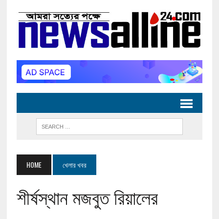
HOME
খেলার খবর
শীর্ষস্থান মজবুত রিয়ালের