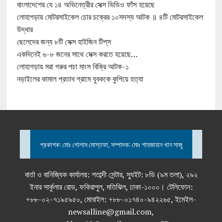
বাংলাদেশের যে ১৪ অভিনেত্রীর সেক্স ভিডিও ফাঁস হয়েছে
লোহাগড়ায় মোটরসাইকেল চোর চক্রের ১০সদস্য আটক ॥ ৪টি মোটরসাইকেল
উদ্ধার
ছেলেদের জন্য ৮টি সেক্স হাইজিন টিপ্‌স
একদিনেই ৬-৮ জনের সাথে সেক্স করতে হয়েছে…
লোহাগড়ায় মরা গরুর পচা মাংস বিক্রি আটক-১
নড়াইলের কামাল প্রতাব গ্রামে যুবককে কুপিয়ে হত্যা
প্রকাশক: মোঃ গোলাম মোস্তফা, সম্পাদক: মোঃ শাহজাহান খান সাজু
বার্তা ও বানিজ্যিক কার্যালয়: শতাব্দী সেন্টার, স্যুইট: ৮ডি (৯ম তলা), ২৯২
ইনার সার্কুলার রোড, ফকিরাপুল, মতিঝিল, ঢাকা-১০০০। টেলিফোন:
+৮৮-০২-৭১৯৫৯৫০, মোবাইল: +৮৮-০১৭৪০-৯৪২২৬৫, ইমেইল-
newsalline@gmail.com,