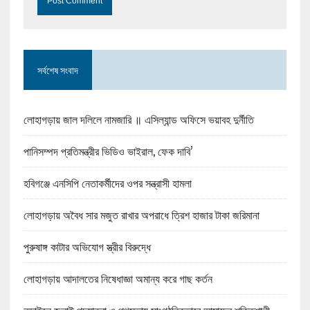
সর্বশেষ সংবাদ
লোহাগড়ায় জাল দলিলে নামজারি ॥ এসিল্যান্ড অফিসে ভয়াবহ দুর্নীতি
পানিসম্পদ প্রতিমন্ত্রীর ভিডিও ভাইরাল, ফেক দাবি’
হবিগঞ্জে এনসিপি নেতাকর্মীদের ওপর সন্ত্রাসী হামলা
লোহাগড়ায় অবৈধ সার মজুত রাখার অপরাধে ত্রিশ হাজার টাকা জরিমানা
পুরুষাঙ্গ কাটার অভিযোগ স্ত্রীর বিরুদ্ধে
লোহাগড়ায় আদালতের নিষেধাজ্ঞা অমান্য করে গাছ কর্তন