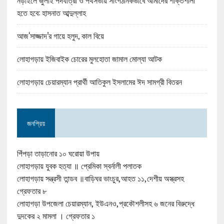
নড়াইলে জুলাই পদযাত্রা ও পথসভায় সাংগঠনিকভাবে আমাদের শক্তিশালী
হতে হবে: হাসনাত আব্দুল্লাহ
আজ‘সাজ্জাদ’র গায়ে হলুদ, কাল বিয়ে
লোহাগড়ায় ইজিবাইক চোরের মুলহোতা জামাল মোল্যা আটক
লোহাগড়ায় চেয়ারম্যান প্রার্থী আতিকুল ইসলামের ঈদ সামগ্রী বিতরন
জনপ্রিয়
পিঁপড়া তাড়ানোর ১০ ঘরোয়া উপায়
লোহাগড়ায় যুবক হত্যা ॥ প্রেমিকা স্বর্নালী পলাতক
লোহাগড়ায় সন্ত্রসী তান্ডব ॥বাড়িঘর ভাংচুর,আহত ১১,দেশীয় অস্ত্রসহ
গ্রেফতার ৮
লোহাগড়া উপজেলা চেয়ারম্যান, ইউএনও,প্রকৌশলীসহ ৬ জনের বিরুদ্ধে
দুদকের ২ মামলা । গ্রেফতার ১