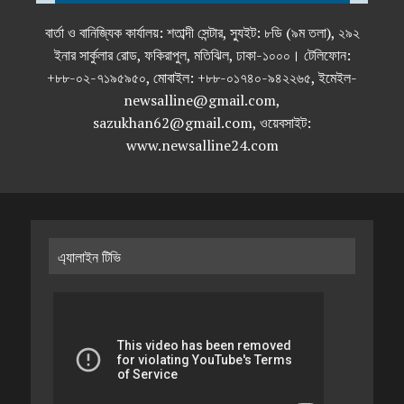
বার্তা ও বানিজ্যিক কার্যালয়: শতাব্দী সেন্টার, স্যুইট: ৮ডি (৯ম তলা), ২৯২
ইনার সার্কুলার রোড, ফকিরাপুল, মতিঝিল, ঢাকা-১০০০। টেলিফোন:
+৮৮-০২-৭১৯৫৯৫০, মোবাইল: +৮৮-০১৭৪০-৯৪২২৬৫, ইমেইল-
newsalline@gmail.com,
sazukhan62@gmail.com, ওয়েবসাইট:
www.newsalline24.com
এ্যালাইন টিভি