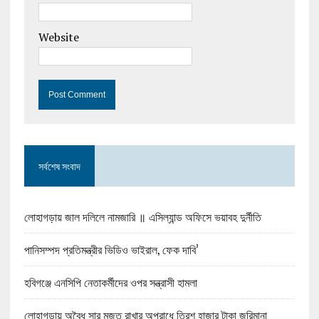
Website
সর্বশেষ সংবাদ
লোহাগড়ায় জাল দলিলে নামজারি ॥ এসিল্যান্ড অফিসে ভয়াবহ দুর্নীতি
পানিসম্পদ প্রতিমন্ত্রীর ভিডিও ভাইরাল, ফেক দাবি’
হবিগঞ্জে এনসিপি নেতাকর্মীদের ওপর সন্ত্রাসী হামলা
লোহাগড়ায় অবৈধ সার মজুত রাখার অপরাধে ত্রিশ হাজার টাকা জরিমানা