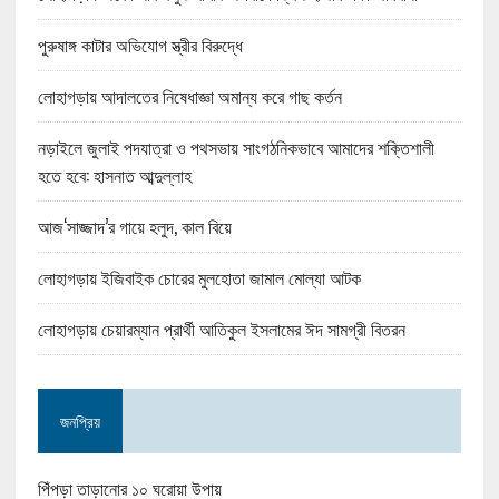
পুরুষাঙ্গ কাটার অভিযোগ স্ত্রীর বিরুদ্ধে
লোহাগড়ায় আদালতের নিষেধাজ্ঞা অমান্য করে গাছ কর্তন
নড়াইলে জুলাই পদযাত্রা ও পথসভায় সাংগঠনিকভাবে আমাদের শক্তিশালী
হতে হবে: হাসনাত আব্দুল্লাহ
আজ‘সাজ্জাদ’র গায়ে হলুদ, কাল বিয়ে
লোহাগড়ায় ইজিবাইক চোরের মুলহোতা জামাল মোল্যা আটক
লোহাগড়ায় চেয়ারম্যান প্রার্থী আতিকুল ইসলামের ঈদ সামগ্রী বিতরন
জনপ্রিয়
পিঁপড়া তাড়ানোর ১০ ঘরোয়া উপায়