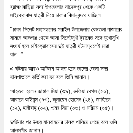
ব্রাহ্মণবাড়িয়া সদর উপজেলার সাদেকপুর থেকে একটি
মাইক্রোবাস যাত্রী নিয়ে ঢাকার বিমানবন্দরে যাচ্ছিল।
“ঢাকা-সিলেট মহাসড়কের সরাইল উপজেলার বেড়তলা বাজারের
সামনে আশুগঞ্জ থেকে আসা সিলেটমুখী ট্রাকের সঙ্গে মুখোমুখি
সংঘর্ষ হলে মাইক্রোবাসের দুই যাত্রী ঘটনাস্থলেই মারা
যান।”
এ ঘটনায় আরও আটজন আহত হলে তাদের জেলা সদর
হাসপাতালে ভর্তি করা হয় বলে তিনি জানান।
আহতরা হলেন জামাল মিয়া (৩৯), রুফিয়া বেগম (৫০),
আবদুল কাইয়ূম (৭৩), জুনায়েদ হোসেন (২৪), জাহিদুল
(১২), হাবীবাহ্ (০২), ওমর মিয়া (০৩) ও মরিয়ম (০৫)।
দুর্ঘটনার পর উভয় যানবাহনের চালক পালিয়ে গেছে বলে ওসি
আলমগীর জানান।