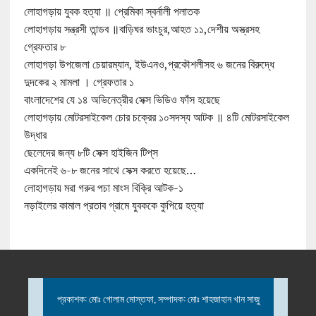
লোহাগড়ায় যুবক হত্যা ॥ প্রেমিকা স্বর্নালী পলাতক
লোহাগড়ায় সন্ত্রসী তান্ডব ॥বাড়িঘর ভাংচুর,আহত ১১,দেশীয় অস্ত্রসহ
গ্রেফতার ৮
লোহাগড়া উপজেলা চেয়ারম্যান, ইউএনও,প্রকৌশলীসহ ৬ জনের বিরুদ্ধে
দুদকের ২ মামলা । গ্রেফতার ১
বাংলাদেশের যে ১৪ অভিনেত্রীর সেক্স ভিডিও ফাঁস হয়েছে
লোহাগড়ায় মোটরসাইকেল চোর চক্রের ১০সদস্য আটক ॥ ৪টি মোটরসাইকেল
উদ্ধার
ছেলেদের জন্য ৮টি সেক্স হাইজিন টিপ্‌স
একদিনেই ৬-৮ জনের সাথে সেক্স করতে হয়েছে…
লোহাগড়ায় মরা গরুর পচা মাংস বিক্রি আটক-১
নড়াইলের কামাল প্রতাব গ্রামে যুবককে কুপিয়ে হত্যা
প্রকাশক: মোঃ গোলাম মোস্তফা, সম্পাদক: মোঃ শাহজাহান খান সাজু