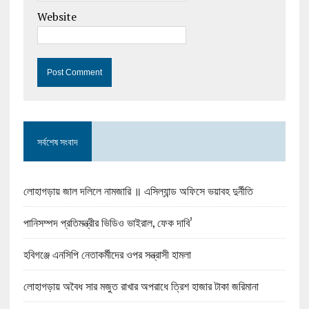
Website
সর্বশেষ সংবাদ
লোহাগড়ায় জাল দলিলে নামজারি ॥ এসিল্যান্ড অফিসে ভয়াবহ দুর্নীতি
পানিসম্পদ প্রতিমন্ত্রীর ভিডিও ভাইরাল, ফেক দাবি’
হবিগঞ্জে এনসিপি নেতাকর্মীদের ওপর সন্ত্রাসী হামলা
লোহাগড়ায় অবৈধ সার মজুত রাখার অপরাধে ত্রিশ হাজার টাকা জরিমানা