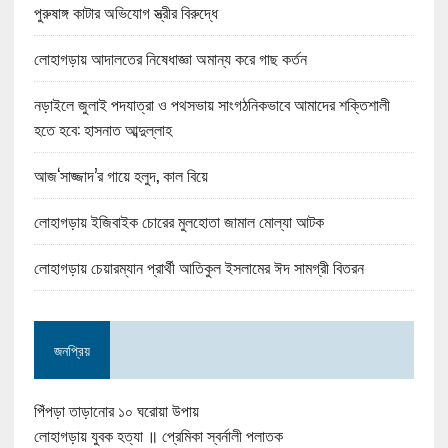
পুরুষাঙ্গ কাটার অভিযোগ স্ত্রীর বিরুদ্ধে
লোহাগড়ায় আদালতের নিষেধাজ্ঞা অমান্য করে গাছ কর্তন
নড়াইলে জুলাই পদযাত্রা ও পথসভায় সাংগঠনিকভাবে আমাদের শক্তিশালী
হতে হবে: হাসনাত আব্দুল্লাহ
আজ‘সাজ্জাদ’র গায়ে হলুদ, কাল বিয়ে
লোহাগড়ায় ইজিবাইক চোরের মুলহোতা জামাল মোল্যা আটক
লোহাগড়ায় চেয়ারম্যান প্রার্থী আতিকুল ইসলামের ঈদ সামগ্রী বিতরন
জনপ্রিয়
পিঁপড়া তাড়ানোর ১০ ঘরোয়া উপায়
লোহাগড়ায় যুবক হত্যা ॥ প্রেমিকা স্বর্নালী পলাতক