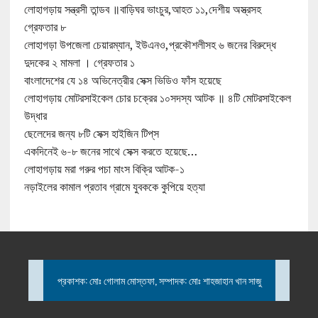
লোহাগড়ায় সন্ত্রসী তান্ডব ॥বাড়িঘর ভাংচুর,আহত ১১,দেশীয় অস্ত্রসহ
গ্রেফতার ৮
লোহাগড়া উপজেলা চেয়ারম্যান, ইউএনও,প্রকৌশলীসহ ৬ জনের বিরুদ্ধে
দুদকের ২ মামলা । গ্রেফতার ১
বাংলাদেশের যে ১৪ অভিনেত্রীর সেক্স ভিডিও ফাঁস হয়েছে
লোহাগড়ায় মোটরসাইকেল চোর চক্রের ১০সদস্য আটক ॥ ৪টি মোটরসাইকেল
উদ্ধার
ছেলেদের জন্য ৮টি সেক্স হাইজিন টিপ্‌স
একদিনেই ৬-৮ জনের সাথে সেক্স করতে হয়েছে…
লোহাগড়ায় মরা গরুর পচা মাংস বিক্রি আটক-১
নড়াইলের কামাল প্রতাব গ্রামে যুবককে কুপিয়ে হত্যা
প্রকাশক: মোঃ গোলাম মোস্তফা, সম্পাদক: মোঃ শাহজাহান খান সাজু