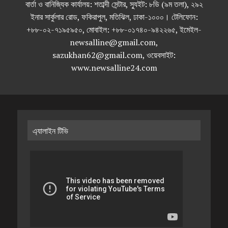
বার্তা ও বানিজ্যিক কার্যালয়: শতাব্দী সেন্টার, স্যুইট: ৮ডি (৯ম তলা), ২৯২
ইনার সার্কুলার রোড, ফকিরাপুল, মতিঝিল, ঢাকা-১০০০। টেলিফোন:
+৮৮-০২-৭১৯৫৯৫০, মোবাইল: +৮৮-০১৭৪০-৯৪২২৬৫, ইমেইল-
newsalline@gmail.com,
sazukhan62@gmail.com, ওয়েবসাইট:
www.newsalline24.com
এ্যালাইন টিভি