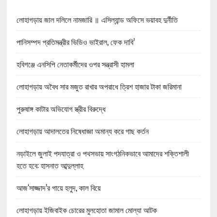
লোহাগড়ায় জাল দলিলে নামজারি ॥ এসিল্যান্ড অফিসে ভয়াবহ দুর্নীতি
পানিসম্পদ প্রতিমন্ত্রীর ভিডিও ভাইরাল, ফেক দাবি’
হবিগঞ্জে এনসিপি নেতাকর্মীদের ওপর সন্ত্রাসী হামলা
লোহাগড়ায় অবৈধ সার মজুত রাখার অপরাধে ত্রিশ হাজার টাকা জরিমানা
পুরুষাঙ্গ কাটার অভিযোগ স্ত্রীর বিরুদ্ধে
লোহাগড়ায় আদালতের নিষেধাজ্ঞা অমান্য করে গাছ কর্তন
নড়াইলে জুলাই পদযাত্রা ও পথসভায় সাংগঠনিকভাবে আমাদের শক্তিশালী
হতে হবে: হাসনাত আব্দুল্লাহ
আজ‘সাজ্জাদ’র গায়ে হলুদ, কাল বিয়ে
লোহাগড়ায় ইজিবাইক চোরের মুলহোতা জামাল মোল্যা আটক