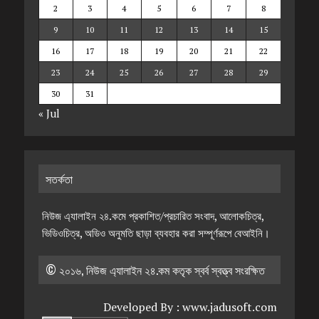
2
3
4
5
6
7
8
9
10
11
12
13
14
15
16
17
18
19
20
21
22
23
24
25
26
27
28
29
30
31
« Jul
সতর্কতা
নিউজ এ্যালাইন ২৪.কমে প্রকাশিত/প্রচারিত সংবাদ, আলোকচিত্র,
ভিডিওচিত্র, অডিও অনুমতি ছাড়া ব্যবহার করা সম্পূর্ণরূপে বেআইনি।
© ২০১৬, নিউজ এ্যালাইন ২৪.কম কতৃক স্বর্ব স্বত্ত্ব সংরক্ষিত
Developed By :
www.jadusoft.com