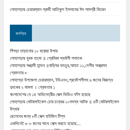
লোহাগড়ায় চেয়ারম্যান প্রার্থী আতিকুল ইসলামের ঈদ সামগ্রী বিতরন
জনপ্রিয়
পিঁপড়া তাড়ানোর ১০ ঘরোয়া উপায়
লোহাগড়ায় যুবক হত্যা ॥ প্রেমিকা স্বর্নালী পলাতক
লোহাগড়ায় সন্ত্রসী তান্ডব ॥বাড়িঘর ভাংচুর,আহত ১১,দেশীয় অস্ত্রসহ
গ্রেফতার ৮
লোহাগড়া উপজেলা চেয়ারম্যান, ইউএনও,প্রকৌশলীসহ ৬ জনের বিরুদ্ধে
দুদকের ২ মামলা । গ্রেফতার ১
বাংলাদেশের যে ১৪ অভিনেত্রীর সেক্স ভিডিও ফাঁস হয়েছে
লোহাগড়ায় মোটরসাইকেল চোর চক্রের ১০সদস্য আটক ॥ ৪টি মোটরসাইকেল
উদ্ধার
ছেলেদের জন্য ৮টি সেক্স হাইজিন টিপ্‌স
একদিনেই ৬-৮ জনের সাথে সেক্স করতে হয়েছে…