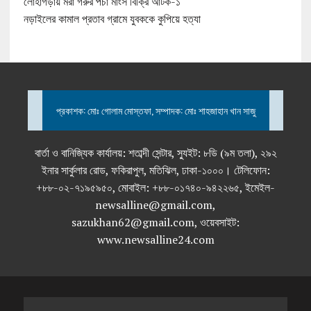
লোহাগড়ায় মরা গরুর পচা মাংস বিক্রি আটক-১
নড়াইলের কামাল প্রতাব গ্রামে যুবককে কুপিয়ে হত্যা
প্রকাশক: মোঃ গোলাম মোস্তফা, সম্পাদক: মোঃ শাহজাহান খান সাজু
বার্তা ও বানিজ্যিক কার্যালয়: শতাব্দী সেন্টার, স্যুইট: ৮ডি (৯ম তলা), ২৯২
ইনার সার্কুলার রোড, ফকিরাপুল, মতিঝিল, ঢাকা-১০০০। টেলিফোন:
+৮৮-০২-৭১৯৫৯৫০, মোবাইল: +৮৮-০১৭৪০-৯৪২২৬৫, ইমেইল-
newsalline@gmail.com,
sazukhan62@gmail.com, ওয়েবসাইট:
www.newsalline24.com